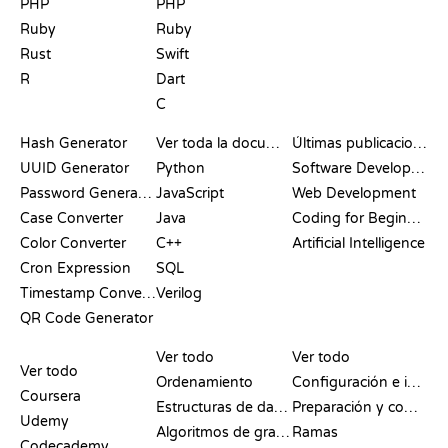
PHP
PHP
Ruby
Ruby
Rust
Swift
R
Dart
C
DOCUMENTACIÓN
BLOG
Hash Generator
Ver toda la documentación
Últimas publicaciones
UUID Generator
Python
Software Development
Password Generator
JavaScript
Web Development
Case Converter
Java
Coding for Beginners
Color Converter
C++
Artificial Intelligence
Cron Expression
SQL
Timestamp Converter
Verilog
QR Code Generator
RESEÑAS Y
VISUALIZACIONES
COMANDOS DE GIT
COMPARATIVAS
Ver todo
Ver todo
Ver todo
Ordenamiento
Configuración e inicio
Coursera
Estructuras de datos
Preparación y commit
Udemy
Algoritmos de grafos
Ramas
Codecademy