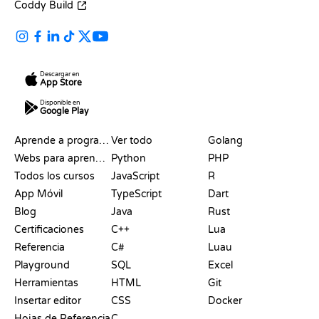
Coddy Build
Descargar en
App Store
Disponible en
Google Play
RECURSOS
LENGUAJES
Aprende a programar
Ver todo
Golang
Webs para aprender a programar gratis
Python
PHP
Todos los cursos
JavaScript
R
App Móvil
TypeScript
Dart
Blog
Java
Rust
Certificaciones
C++
Lua
Referencia
C#
Luau
Playground
SQL
Excel
Herramientas
HTML
Git
Insertar editor
CSS
Docker
Hojas de Referencia
C