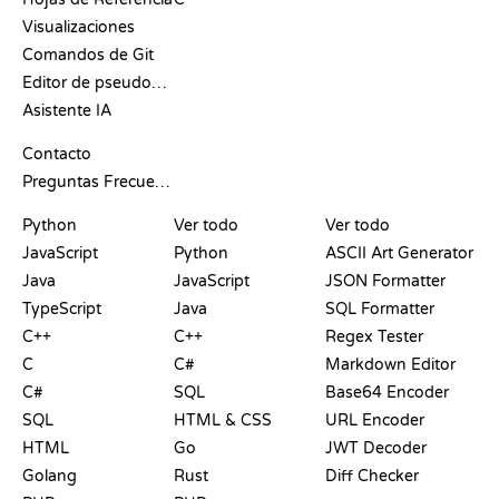
Visualizaciones
Comandos de Git
Editor de pseudocódigo
Asistente IA
SOPORTE
Contacto
Preguntas Frecuentes
PLAYGROUNDS
CERTIFICACIONES
HERRAMIENTAS
Python
Ver todo
Ver todo
JavaScript
Python
ASCII Art Generator
Java
JavaScript
JSON Formatter
TypeScript
Java
SQL Formatter
C++
C++
Regex Tester
C
C#
Markdown Editor
C#
SQL
Base64 Encoder
SQL
HTML & CSS
URL Encoder
HTML
Go
JWT Decoder
Golang
Rust
Diff Checker