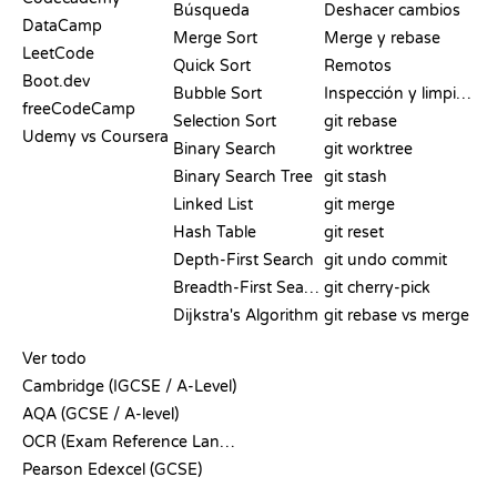
Búsqueda
Deshacer cambios
DataCamp
Merge Sort
Merge y rebase
LeetCode
Quick Sort
Remotos
Boot.dev
Bubble Sort
Inspección y limpieza
freeCodeCamp
Selection Sort
git rebase
Udemy vs Coursera
Binary Search
git worktree
Binary Search Tree
git stash
Linked List
git merge
Hash Table
git reset
Depth-First Search
git undo commit
Breadth-First Search
git cherry-pick
Dijkstra's Algorithm
git rebase vs merge
PSEUDOCÓDIGO
Ver todo
Cambridge (IGCSE / A-Level)
AQA (GCSE / A-level)
OCR (Exam Reference Language)
Pearson Edexcel (GCSE)