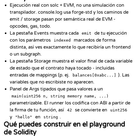
Ejecución real con solc + EVM, no una simulación con
transpilador. console.log usa forge-std y los caminos de
emit / storage pasan por semántica real de EVM -
opcodes, gas, todo.
La pestaña Events muestra cada
de tu ejecución
emit
con los parámetros
marcados de forma
indexed
distinta, así ves exactamente lo que recibiría un frontend
o un subgraph.
La pestaña Storage muestra el valor final de cada variable
de estado que el contrato haya tocado - incluidas
entradas de mappings (p. ej.
). Las
balances[0xabc...]
variables que no escribiste no aparecen.
Panel de Args tipados que pasa valores a un
main(uint256 n, string memory name, ...)
parametrizable. El runner los codifica con ABI a partir de
la firma de tu función, así
se convierte en
42
uint256
y
en
.
"hello"
string
Qué puedes construir en el playground
de Solidity