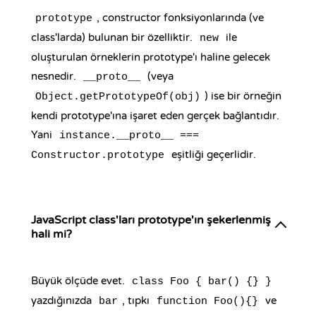
, constructor fonksiyonlarında (ve
prototype
class'larda) bulunan bir özelliktir.
ile
new
oluşturulan örneklerin prototype'ı haline gelecek
nesnedir.
(veya
__proto__
) ise bir örneğin
Object.getPrototypeOf(obj)
kendi prototype'ına işaret eden gerçek bağlantıdır.
Yani
instance.__proto__ ===
eşitliği geçerlidir.
Constructor.prototype
JavaScript class'ları prototype'ın şekerlenmiş
hali mi?
Büyük ölçüde evet.
class Foo { bar() {} }
yazdığınızda
, tıpkı
ve
bar
function Foo(){}