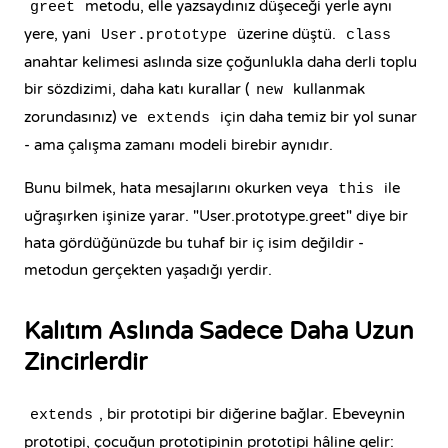
metodu, elle yazsaydınız düşeceği yerle aynı
greet
yere, yani
üzerine düştü.
User.prototype
class
anahtar kelimesi aslında size çoğunlukla daha derli toplu
bir sözdizimi, daha katı kurallar (
kullanmak
new
zorundasınız) ve
için daha temiz bir yol sunar
extends
- ama çalışma zamanı modeli birebir aynıdır.
Bunu bilmek, hata mesajlarını okurken veya
ile
this
uğraşırken işinize yarar. "User.prototype.greet" diye bir
hata gördüğünüzde bu tuhaf bir iç isim değildir -
metodun gerçekten yaşadığı yerdir.
Kalıtım Aslında Sadece Daha Uzun
Zincirlerdir
, bir prototipi bir diğerine bağlar. Ebeveynin
extends
prototipi, çocuğun prototipinin prototipi hâline gelir: