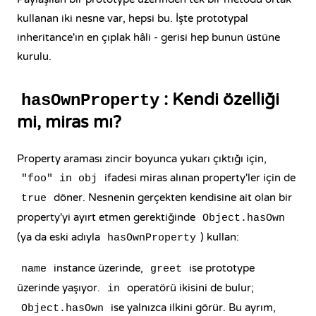
kullanan iki nesne var, hepsi bu. İşte prototypal
inheritance'ın en çıplak hâli - gerisi hep bunun üstüne
kurulu.
: Kendi özelliği
hasOwnProperty
mi, miras mı?
Property araması zincir boyunca yukarı çıktığı için,
ifadesi miras alınan property'ler için de
"foo" in obj
döner. Nesnenin gerçekten kendisine ait olan bir
true
property'yi ayırt etmen gerektiğinde
Object.hasOwn
(ya da eski adıyla
) kullan:
hasOwnProperty
instance üzerinde,
ise prototype
name
greet
üzerinde yaşıyor.
operatörü ikisini de bulur;
in
ise yalnızca ilkini görür. Bu ayrım,
Object.hasOwn