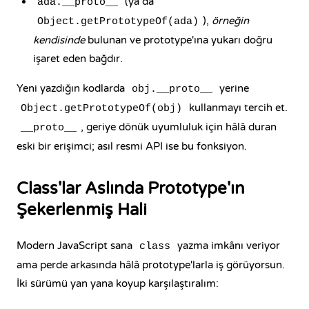
(ya da
ada.__proto__
),
örneğin
Object.getPrototypeOf(ada)
kendisinde
bulunan ve prototype'ına yukarı doğru
işaret eden bağdır.
Yeni yazdığın kodlarda
yerine
obj.__proto__
kullanmayı tercih et.
Object.getPrototypeOf(obj)
, geriye dönük uyumluluk için hâlâ duran
__proto__
eski bir erişimci; asıl resmi API ise bu fonksiyon.
Class'lar Aslında Prototype'ın
Şekerlenmiş Hali
Modern JavaScript sana
yazma imkânı veriyor
class
ama perde arkasında hâlâ prototype'larla iş görüyorsun.
İki sürümü yan yana koyup karşılaştıralım: