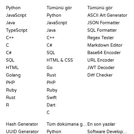
PLAYGROUNDLAR
SERTIFIKALAR
ARAÇLAR
Python
Tümünü gör
Tümünü gör
JavaScript
Python
ASCII Art Generator
Java
JavaScript
JSON Formatter
TypeScript
Java
SQL Formatter
C++
C++
Regex Tester
C
C#
Markdown Editor
C#
SQL
Base64 Encoder
SQL
HTML & CSS
URL Encoder
HTML
Go
JWT Decoder
Golang
Rust
Diff Checker
PHP
PHP
Ruby
Ruby
Rust
Swift
R
Dart
C
DOKÜMANTASYON
BLOG
Hash Generator
Tüm dokümana göz at
En son yazılar
UUID Generator
Python
Software Development