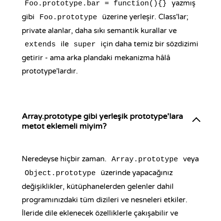
yazmış
Foo.prototype.bar = function(){}
gibi
üzerine yerleşir. Class'lar;
Foo.prototype
private alanlar, daha sıkı semantik kurallar ve
ile
için daha temiz bir sözdizimi
extends
super
getirir - ama arka plandaki mekanizma hâlâ
prototype'lardır.
Array.prototype gibi yerleşik prototype'lara
metot eklemeli miyim?
Neredeyse hiçbir zaman.
veya
Array.prototype
üzerinde yapacağınız
Object.prototype
değişiklikler, kütüphanelerden gelenler dahil
programınızdaki tüm dizileri ve nesneleri etkiler.
İleride dile eklenecek özelliklerle çakışabilir ve