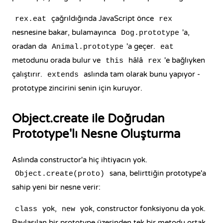
çağrıldığında JavaScript önce
rex.eat
rex
nesnesine bakar, bulamayınca
'a,
Dog.prototype
oradan da
'a geçer.
Animal.prototype
eat
metodunu orada bulur ve
hâlâ
'e bağlıyken
this
rex
çalıştırır.
aslında tam olarak bunu yapıyor -
extends
prototype zincirini senin için kuruyor.
Object.create ile Doğrudan
Prototype'lı Nesne Oluşturma
Aslında constructor'a hiç ihtiyacın yok.
sana, belirttiğin prototype'a
Object.create(proto)
sahip yeni bir nesne verir:
yok,
yok, constructor fonksiyonu da yok.
class
new
Paylaşılan bir prototype üzerinden tek bir metodu ortak