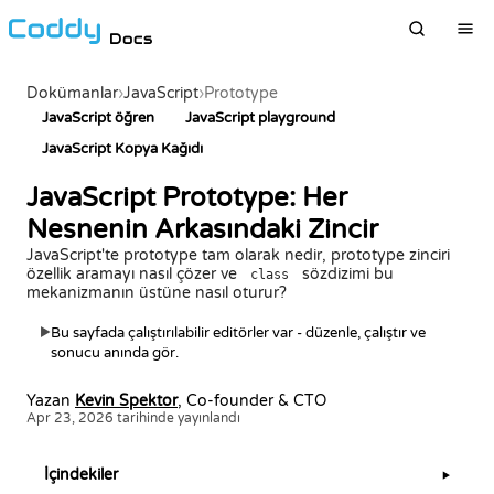
Docs
Dokümanlar
›
JavaScript
›
Prototype
JavaScript öğren
JavaScript playground
JavaScript Kopya Kağıdı
JavaScript Prototype: Her
Nesnenin Arkasındaki Zincir
JavaScript'te prototype tam olarak nedir, prototype zinciri
özellik aramayı nasıl çözer ve
sözdizimi bu
class
mekanizmanın üstüne nasıl oturur?
Bu sayfada çalıştırılabilir editörler var - düzenle, çalıştır ve
▶
sonucu anında gör.
Yazan
Kevin Spektor
, Co-founder & CTO
Apr 23, 2026 tarihinde yayınlandı
İçindekiler
▶