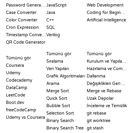
Password Generator
JavaScript
Web Development
Case Converter
Java
Coding for Beginners
Color Converter
C++
Artificial Intelligence
Cron Expression
SQL
Timestamp Converter
Verilog
QR Code Generator
İNCELEMELER VE
GÖRSELLEŞTIRMELER
GIT KOMUTLARI
KARŞILAŞTIRMALAR
Tümünü gör
Tümünü gör
Tümünü gör
Sıralama
Kurulum ve Yapılandırma
Coursera
Veri Yapıları
Hazırlama ve Commit
Udemy
Grafik Algoritmaları
Dallanma
Codecademy
Arama
Değişiklikleri Geri Alma
DataCamp
Merge Sort
Merge ve Rebase
LeetCode
Quick Sort
Uzak Depolar
Boot.dev
Bubble Sort
İnceleme ve Temizlik
freeCodeCamp
Selection Sort
git rebase
Udemy vs Coursera
Binary Search
git worktree
Binary Search Tree
git stash