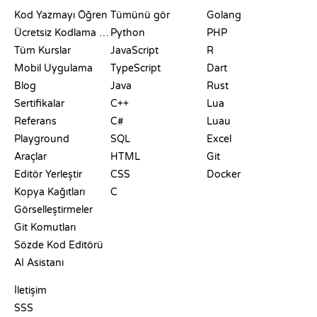
KAYNAKLAR
DILLER
Kod Yazmayı Öğren
Tümünü gör
Golang
Ücretsiz Kodlama Siteleri
Python
PHP
Tüm Kurslar
JavaScript
R
Mobil Uygulama
TypeScript
Dart
Blog
Java
Rust
Sertifikalar
C++
Lua
Referans
C#
Luau
Playground
SQL
Excel
Araçlar
HTML
Git
Editör Yerleştir
CSS
Docker
Kopya Kağıtları
C
Görselleştirmeler
Git Komutları
Sözde Kod Editörü
AI Asistanı
DESTEK
İletişim
SSS