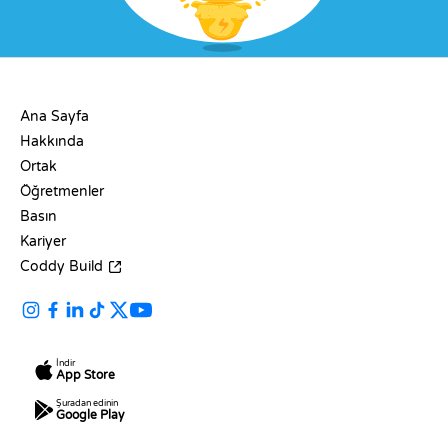
ŞIRKET
Ana Sayfa
Hakkında
Ortak
Öğretmenler
Basın
Kariyer
Coddy Build
İndir
App Store
Şuradan edinin
Google Play
KAYNAKLAR
DILLER