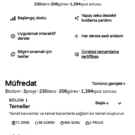
230
ders
•
206
görev
•
1,394
quiz sorusu
Yapay zeka destekli
Başlangıç dostu
kodlama yardımı
Uygulamalı interaktif
Her derste sesli anlatım
dersler
Bilgini sınamak için
Ücretsiz tamamlama
testler
sertifikası
Müfredat
Tümünü genişlet
3
bölüm
•
3
proje
•
230
ders
•
206
görev
•
1,394
quiz sorusu
BÖLÜM
1
Başla
Temeller
Temel kavramlar ve temel becerilerle sağlam bir temel oluşturun
71
DERS
59
GÖREV
405
SORU
1
PROJE