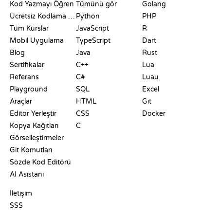
Kod Yazmayı Öğren
Tümünü gör
Golang
Ücretsiz Kodlama Siteleri
Python
PHP
Tüm Kurslar
JavaScript
R
Mobil Uygulama
TypeScript
Dart
Blog
Java
Rust
Sertifikalar
C++
Lua
Referans
C#
Luau
Playground
SQL
Excel
Araçlar
HTML
Git
Editör Yerleştir
CSS
Docker
Kopya Kağıtları
C
Görselleştirmeler
Git Komutları
Sözde Kod Editörü
AI Asistanı
DESTEK
İletişim
SSS
PLAYGROUNDLAR
SERTIFIKALAR
ARAÇLAR