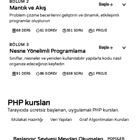
BÖLÜM
2
Başla
Mantık ve Akış
Problem çözme becerilerini geliştirin ve dinamik, etkileşimli
programlar oluşturun
68
DERS
61
GÖREV
351
SORU
1
PROJE
BÖLÜM
3
Başla
Nesne Yönelimli Programlama
Sınıflar, nesneler ve yeniden kullanılabilir yapılarla kodu nasıl
organize edeceğinizi keşfedin
91
DERS
86
GÖREV
638
SORU
1
PROJE
PHP kursları
Tarayıcıda ücretsiz başlanan, uygulamalı PHP kursları.
Mülakat Hazırlığı
Veri Yapıları
Graf Algoritmaları Kursları
Başlangıç Seviyesi Meydan Okumaları
POPÜLER