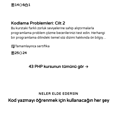
14
6
1
Kodlama Problemleri: Cilt 2
Bu kurstaki farklı zorluk seviyelerine sahip alıştırmalarla
programlama problem çözme becerilerinizi test edin. Herhangi
bir programlama dilindeki temel söz dizimi hakkında ön bilgiye
sahip yazılımcılar için tasarlanmıştır. Bu kurs, ilk Kodlama
Tamamlayınca sertifika
Problemleri kursunun bir devamıdır.
25
24
43 PHP kursunun tümünü gör →
NELER ELDE EDERSIN
Kod yazmayı öğrenmek için kullanacağın her şey