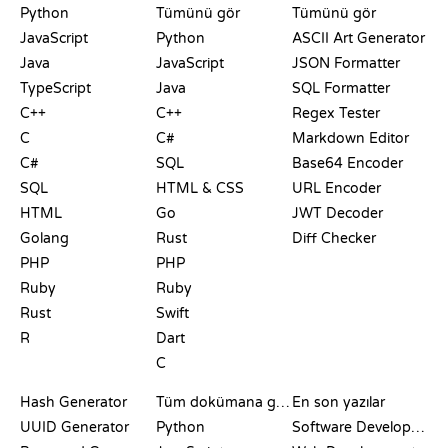
Python
Tümünü gör
Tümünü gör
JavaScript
Python
ASCII Art Generator
Java
JavaScript
JSON Formatter
TypeScript
Java
SQL Formatter
C++
C++
Regex Tester
C
C#
Markdown Editor
C#
SQL
Base64 Encoder
SQL
HTML & CSS
URL Encoder
HTML
Go
JWT Decoder
Golang
Rust
Diff Checker
PHP
PHP
Ruby
Ruby
Rust
Swift
R
Dart
C
DOKÜMANTASYON
BLOG
Hash Generator
Tüm dokümana göz at
En son yazılar
UUID Generator
Python
Software Development