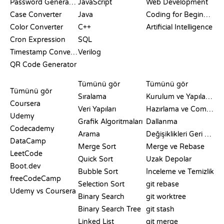
Password Generator
JavaScript
Web Development
Case Converter
Java
Coding for Beginners
Color Converter
C++
Artificial Intelligence
Cron Expression
SQL
Timestamp Converter
Verilog
QR Code Generator
İNCELEMELER VE
GÖRSELLEŞTIRMELER
GIT KOMUTLARI
KARŞILAŞTIRMALAR
Tümünü gör
Tümünü gör
Tümünü gör
Sıralama
Kurulum ve Yapılandırma
Coursera
Veri Yapıları
Hazırlama ve Commit
Udemy
Grafik Algoritmaları
Dallanma
Codecademy
Arama
Değişiklikleri Geri Alma
DataCamp
Merge Sort
Merge ve Rebase
LeetCode
Quick Sort
Uzak Depolar
Boot.dev
Bubble Sort
İnceleme ve Temizlik
freeCodeCamp
Selection Sort
git rebase
Udemy vs Coursera
Binary Search
git worktree
Binary Search Tree
git stash
Linked List
git merge