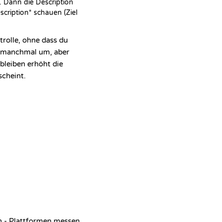
. Dann die Description 
ription* schauen (Ziel 
trolle, ohne dass du
s manchmal um, aber
bleiben erhöht die
scheint.
en - Plattformen messen