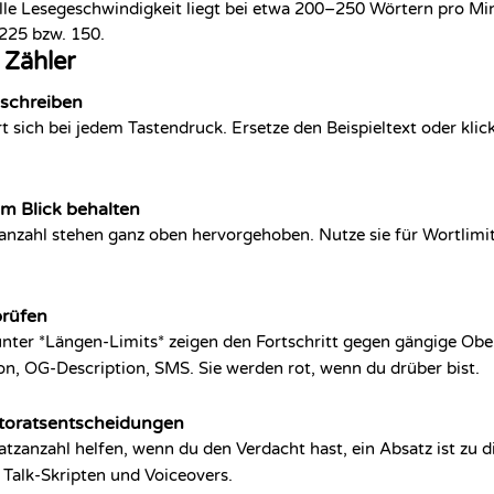
tille Lesegeschwindigkeit liegt bei etwa 200–250 Wörtern pro M
225 bzw. 150.
 Zähler
 schreiben
rt sich bei jedem Tastendruck. Ersetze den Beispieltext oder klic
im Blick behalten
anzahl stehen ganz oben hervorgehoben. Nutze sie für Wortlimi
prüfen
unter *Längen-Limits* zeigen den Fortschritt gegen gängige Ob
ion, OG-Description, SMS. Sie werden rot, wenn du drüber bist.
ektoratsentscheidungen
tzanzahl helfen, wenn du den Verdacht hast, ein Absatz ist zu d
 Talk-Skripten und Voiceovers.