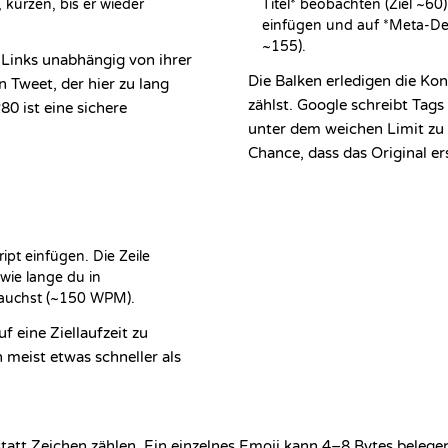
 kürzen, bis er wieder 
Titel* beobachten (Ziel ~60)
einfügen und auf *Meta-Desc
~155).
 Links unabhängig von ihrer
Die Balken erledigen die Kon
n Tweet, der hier zu lang
zählst. Google schreibt Tag
80 ist eine sichere
unter dem weichen Limit zu 
Chance, dass das Original er
pt einfügen. Die Zeile 
wie lange du in 
auchst (~150 WPM).
uf eine Ziellaufzeit zu
 meist etwas schneller als
statt Zeichen zählen. Ein einzelnes Emoji kann 4–8 Bytes beleg