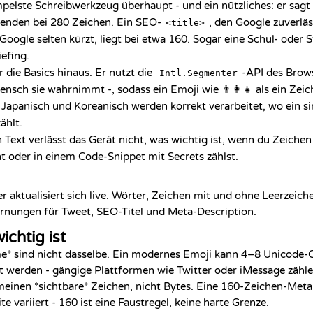
mpelste Schreibwerkzeug überhaupt - und ein nützliches: er sagt 
 enden bei 280 Zeichen. Ein SEO-
, den Google zuverläs
<title>
Google selten kürzt, liegt bei etwa 160. Sogar eine Schul- oder
efing.
 die Basics hinaus. Er nutzt die
-API des Brow
Intl.Segmenter
nsch sie wahrnimmt -, sodass ein Emoji wie 👨‍👩‍👧 als ein Zeich
 Japanisch und Koreanisch werden korrekt verarbeitet, wo ein s
ählt.
n Text verlässt das Gerät nicht, was wichtig ist, wenn du Zeiche
 oder in einem Code-Snippet mit Secrets zählst.
er aktualisiert sich live. Wörter, Zeichen mit und ohne Leerzeich
rnungen für Tweet, SEO-Titel und Meta-Description.
chtig ist
e* sind nicht dasselbe. Ein modernes Emoji kann 4–8 Unicode-
rt werden - gängige Plattformen wie Twitter oder iMessage zäh
einen *sichtbare* Zeichen, nicht Bytes. Eine 160-Zeichen-Meta
ite variiert - 160 ist eine Faustregel, keine harte Grenze.