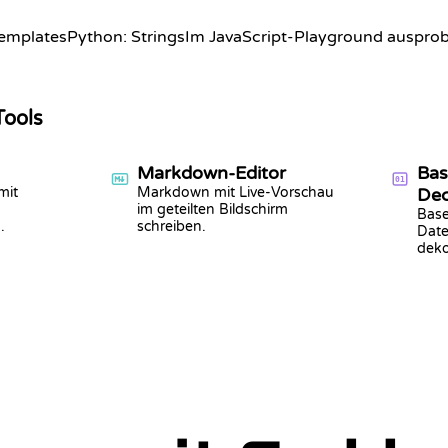
Templates
Python: Strings
Im JavaScript-Playground ausprob
Tools
Markdown-Editor
Bas
01
mit
Markdown mit Live-Vorschau
De
im geteilten Bildschirm
Base
.
schreiben.
Date
deko