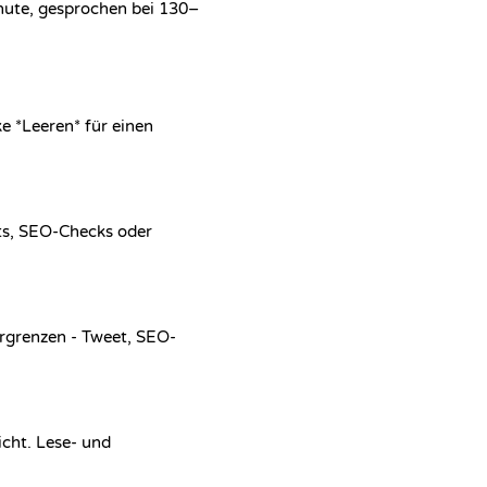
inute, gesprochen bei 130–
ke *Leeren* für einen
ts, SEO-Checks oder
ergrenzen - Tweet, SEO-
icht. Lese- und