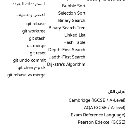
المستودعات البعيدة
Bubble Sort
Selection Sort
الفحص والتنظيف
Binary Search
git rebase
Binary Search Tree
git worktree
Linked List
git stash
Hash Table
git merge
Depth-First Search
git reset
Breadth-First Search
git undo commit
Dijkstra's Algorithm
git cherry-pick
git rebase vs merge
الشيفرة الزائفة
عرض الكل
Cambridge (IGCSE / A-Level)
AQA (GCSE / A-level)
OCR (Exam Reference Language)
Pearson Edexcel (GCSE)