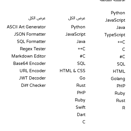
PLAYGROUNDS
شهادات
أدوات
Python
عرض الكل
عرض الكل
JavaScript
ASCII Art Generator
Python
Java
JSON Formatter
JavaScript
TypeScript
SQL Formatter
Java
C++
Regex Tester
C++
C
Markdown Editor
C#
C#
Base64 Encoder
SQL
SQL
URL Encoder
HTML & CSS
HTML
JWT Decoder
Go
Golang
Diff Checker
Rust
PHP
PHP
Ruby
Ruby
Rust
Swift
R
Dart
C
التوثيق
المدونة