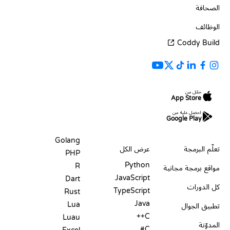
الصحافة
الوظائف
Coddy Build
حمّل من
App Store
احصل عليه من
Google Play
الموارد
اللغات
Golang
تعلّم البرمجة
عرض الكل
PHP
Python
R
مواقع برمجة مجانية
JavaScript
Dart
كل الدورات
TypeScript
Rust
Java
Lua
تطبيق الجوال
C++
Luau
المدوّنة
C#