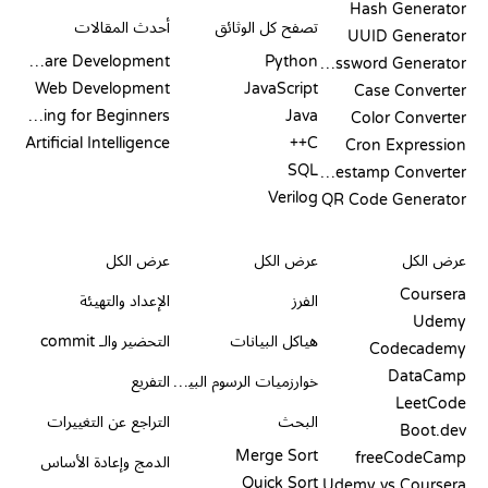
Hash Generator
تصفح كل الوثائق
أحدث المقالات
UUID Generator
Software Development
Python
Password Generator
Web Development
JavaScript
Case Converter
Coding for Beginners
Java
Color Converter
Artificial Intelligence
C++
Cron Expression
SQL
Timestamp Converter
Verilog
QR Code Generator
مراجعات ومقارنات
التصورات
أوامر GIT
عرض الكل
عرض الكل
عرض الكل
Coursera
الفرز
الإعداد والتهيئة
Udemy
هياكل البيانات
التحضير والـ commit
Codecademy
DataCamp
خوارزميات الرسوم البيانية
التفريع
LeetCode
البحث
التراجع عن التغييرات
Boot.dev
Merge Sort
freeCodeCamp
الدمج وإعادة الأساس
Quick Sort
Udemy vs Coursera