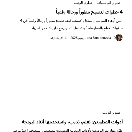
تطوير البرمجيات
تطوير الويب
4 خطوات لتصبح مطوراً ورحالة رقمياً
انسَ أوهام السوشيال ميديا واكتشف كيف تصبح مطوراً ورحالاً رقمياً في 4
خطوات. تعلم بالممارسة، أثبت كفاءتك، وبرمج طريقك نحو الحرية!
Jana Simeonovska · 9 يونيو 2026 · 11 دقيقة قراءة
تطوير الويب
أدوات المطورين: تعلم، تدرب، واستخدمها أثناء البرمجة
طوّر مهاراتك البرمجية بأدواتنا المجانية المصممة للمتعلمين الشغوفين! تدرّب على