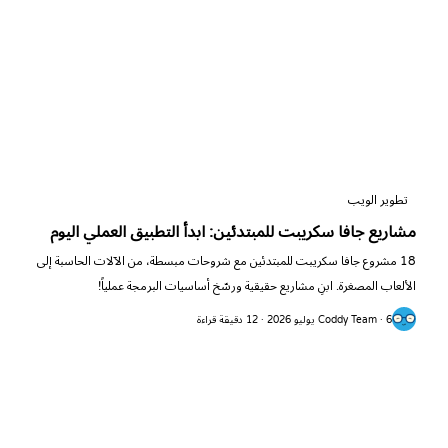
تطوير الويب
مشاريع جافا سكريبت للمبتدئين: ابدأ التطبيق العملي اليوم
18 مشروع جافا سكريبت للمبتدئين مع شروحات مبسطة، من الآلات الحاسبة إلى
الألعاب المصغرة. ابنِ مشاريع حقيقية ورسّخ أساسيات البرمجة عملياً!
Coddy Team · 6 يوليو 2026 · 12 دقيقة قراءة