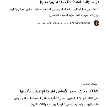
هل ما زالت لغة PHP حية؟ (حرق: نعم!)
اكتشف في هذا المقال دليلك الشامل وأبرز النصائح العملية لتحقيق النجاح وتطوير
مهاراتك بسهولة. اقرأ المزيد لمعرفة التفاصيل!
Jana Simeonovska · 1 أغسطس 2026 · 9 دقيقة قراءة
تطوير الويب
HTML و CSS: حجر الأساس لشبكة الإنترنت بأكملها
أتقن HTML و CSS بالتطبيق العملي! تعلّم كيف تقرأ المتصفحات الكود، وابنِ
عناصر الويب، وابدأ رحلتك في تطوير الويب مع Coddy اليوم!