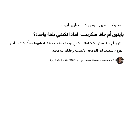
مقارنة
تطوير البرمجيات
تطوير الويب
بايثون أم جافا سكريبت: لماذا تكتفي بلغة واحدة؟
بايثون أم جافا سكريبت؟ لماذا تكتفي بواحدة بينما يمكنك إتقانهما معاً؟ اكتشف أبرز
الفروق لتحديد لغة البرمجة الأنسب لرحلتك البرمجية.
Jana Simeonovska · 13 يونيو 2026 · 9 دقيقة قراءة