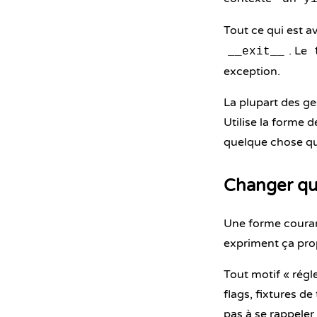
Tout ce qui est a
. Le
__exit__
exception.
La plupart des ge
Utilise la forme
d
quelque chose qu
Changer qu
Une forme courant
expriment ça pro
Tout motif « régl
flags, fixtures d
pas à se rappeler