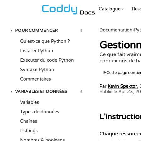
Catalogue
Res
Docs
Documentation
›
Py
POUR COMMENCER
5
▾
Qu'est-ce que Python ?
Gestionn
Installer Python
Ce que fait vraim
Exécuter du code Python
connexions de bas
Syntaxe Python
Cette page contien
▶
Commentaires
Par
Kevin Spektor
,
VARIABLES ET DONNÉES
Publié le Apr 23, 2
6
▾
Variables
Types de données
L'instructi
Chaînes
f-strings
Chaque ressource
Nombres & booléens