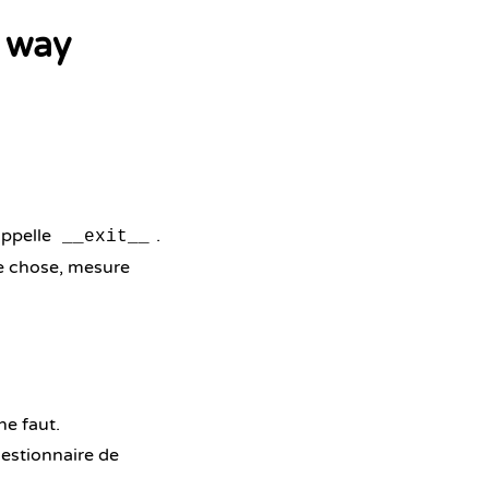
 way
appelle
.
__exit__
ue chose, mesure
ne faut.
estionnaire de