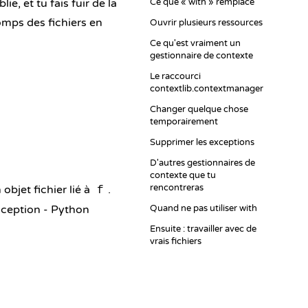
e, et tu fais fuir de la
Ce que « with » remplace
omps des fichiers en
Ouvrir plusieurs ressources
Ce qu'est vraiment un
gestionnaire de contexte
Le raccourci
contextlib.contextmanager
Changer quelque chose
temporairement
Supprimer les exceptions
D'autres gestionnaires de
contexte que tu
rencontreras
objet fichier lié à
.
f
exception - Python
Quand ne pas utiliser with
Ensuite : travailler avec de
vrais fichiers