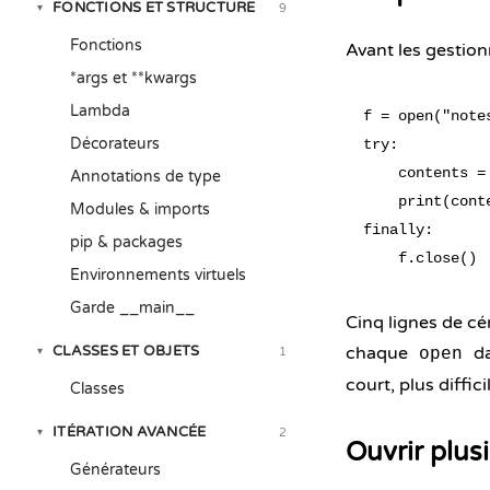
FONCTIONS ET STRUCTURE
9
▾
Fonctions
Avant les gestion
*args et **kwargs
Lambda
f = open("notes
Décorateurs
try:

    contents = 
Annotations de type
    print(conte
Modules & imports
finally:

pip & packages
Environnements virtuels
Garde __main__
Cinq lignes de cé
CLASSES ET OBJETS
chaque
da
1
▾
open
court, plus diffic
Classes
ITÉRATION AVANCÉE
2
▾
Ouvrir plus
Générateurs