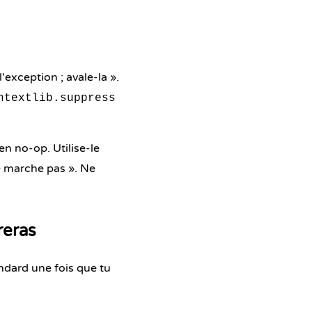
l'exception ; avale-la ».
ntextlib.suppress
en no-op. Utilise-le
e marche pas ». Ne
reras
ndard une fois que tu