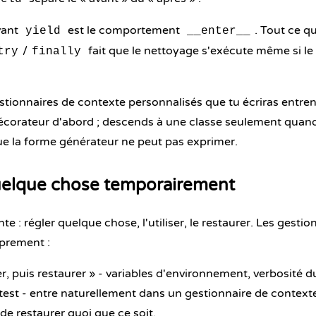
vant
est le comportement
. Tout ce qu
yield
__enter__
/
fait que le nettoyage s'exécute même si le
try
finally
stionnaires de contexte personnalisés que tu écriras entren
écorateur
d'abord ; descends à une classe seulement quand
e la forme générateur ne peut pas exprimer.
elque chose temporairement
e : régler quelque chose, l'utiliser, le restaurer. Les gesti
prement :
er, puis restaurer » - variables d'environnement, verbosité d
e test - entre naturellement dans un gestionnaire de context
 de restaurer quoi que ce soit.