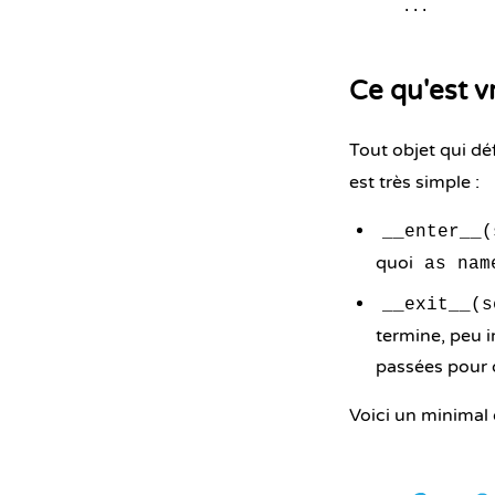
Ce qu'est v
Tout objet qui dé
est très simple :
__enter__(
quoi
as nam
__exit__(s
termine, peu i
passées pour q
Voici un minimal 