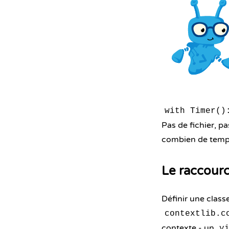
with Timer()
Pas de fichier, p
combien de temps
Le raccour
Définir une class
contextlib.c
contexte - un
y