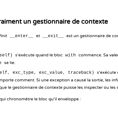
raiment un gestionnaire de contexte
finit
et
est un gestionnaire de co
__enter__
__exit__
s'exécute quand le bloc
commence. Sa valeur
self)
with
se lie.
e
s'exécute 
elf, exc_type, exc_value, traceback)
mporte comment. Si une exception a causé la sortie, les in
ue le gestionnaire de contexte puisse les inspecter ou les
qui chronomètre le bloc qu'il enveloppe :