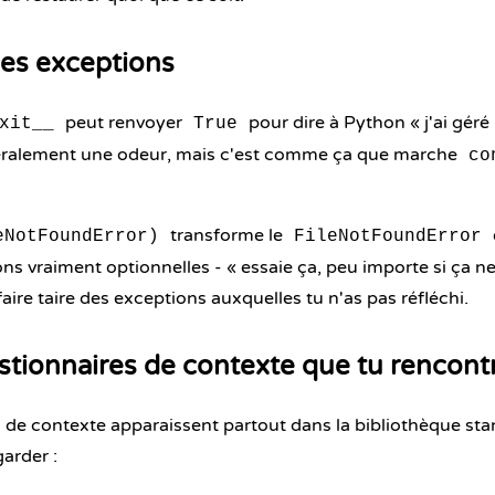
les exceptions
peut renvoyer
pour dire à Python « j'ai géré 
xit__
True
néralement une odeur, mais c'est comme ça que marche
co
transforme le
eNotFoundError)
FileNotFoundError
ns vraiment optionnelles - « essaie ça, peu importe si ça n
 faire taire des exceptions auxquelles tu n'as pas réfléchi.
stionnaires de contexte que tu rencont
 de contexte apparaissent partout dans la bibliothèque sta
arder :