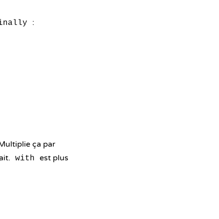
:
inally
Multiplie ça par
ait.
est plus
with