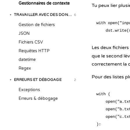
Gestionnaires de contexte
Tu peux lier plus
TRAVAILLER AVEC DES DONNÉES RÉELLES
6
▾
with open("inp
Gestion de fichiers
JSON
Fichiers CSV
Les deux fichiers 
Requêtes HTTP
que le second lè
datetime
correctement la c
Regex
Pour des listes p
ERREURS ET DÉBOGAGE
2
▾
Exceptions
with (

Erreurs & débogage
    open("a.txt
    open("b.txt
    open("c.txt
):
