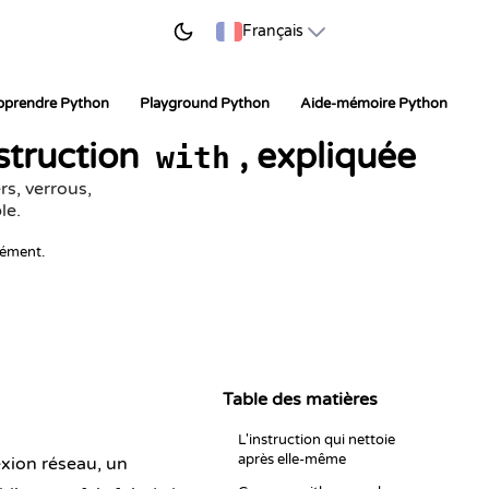
ER À APPRENDRE
Français
pprendre Python
Playground Python
Aide-mémoire Python
nstruction
, expliquée
with
s, verrous,
le.
nément.
Table des matières
L'instruction qui nettoie
après elle-même
xion réseau, un