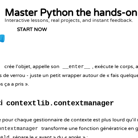
Master Python the hands-on
Interactive lessons, real projects, and instant feedback.
START NOW
crée l'objet, appelle son
, exécute le corps, 
:
__enter__
as de verrou - juste un petit wrapper autour de « fais quelq
 ça a pris ».
ci
contextlib.contextmanager
e pour chaque gestionnaire de contexte est plus lourd qu'il 
transforme une fonction génératrice en g
ontextmanager
sépare le « avant » du « après » :
ield