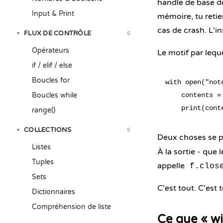
handle de base de 
Input & Print
mémoire, tu retie
cas de crash. L'i
FLUX DE CONTRÔLE
5
▾
Opérateurs
Le motif par lequ
if / elif / else
Boucles for
with open("note
Boucles while
    contents = 
range()
COLLECTIONS
5
▾
Deux choses se p
Listes
À la sortie - que
Tuples
appelle
f.clos
Sets
C'est tout. C'est 
Dictionnaires
Compréhension de liste
Ce que « wi