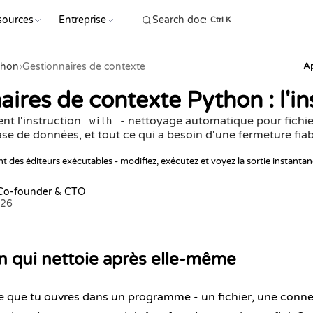
sources
Entreprise
COMMENC
Ctrl K
thon
›
Gestionnaires de contexte
A
aires de contexte Python : l'i
ent l'instruction
- nettoyage automatique pour fichier
with
e de données, et tout ce qui a besoin d'une fermeture fiab
t des éditeurs exécutables - modifiez, exécutez et voyez la sortie instanta
 Co-founder & CTO
026
on qui nettoie après elle-même
 que tu ouvres dans un programme - un fichier, une conne