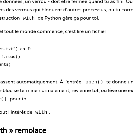
données, un verrou - doit être fermée quand tu as fini. Oubli
ns des verrous qui bloquent d'autres processus, ou tu corr
nstruction
de Python gère ça pour toi.
with
el tout le monde commence, c'est lire un fichier :
s.txt") as f:

f.read()

assent automatiquement. À l'entrée,
te donne un 
open()
 le bloc se termine normalement, revienne tôt, ou lève une 
pour toi.
e()
tout l'intérêt de
.
with
th » remplace