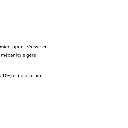
remier
réussit et
open
a mécanique gère
10+) est plus claire :