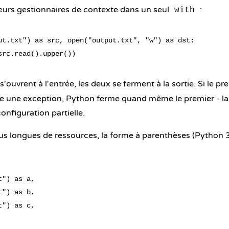
ieurs gestionnaires de contexte dans un seul
:
with
ut.txt") as src, open("output.txt", "w") as dst:

s'ouvrent à l'entrée, les deux se ferment à la sortie. Si le p
ve une exception, Python ferme quand même le premier - l
onfiguration partielle.
lus longues de ressources, la forme à parenthèses (Python 3.
") as a,

") as b,

") as c,
