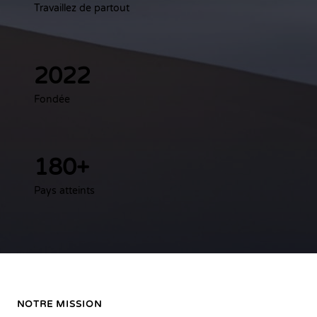
Travaillez de partout
2022
Fondée
180+
Pays atteints
NOTRE MISSION