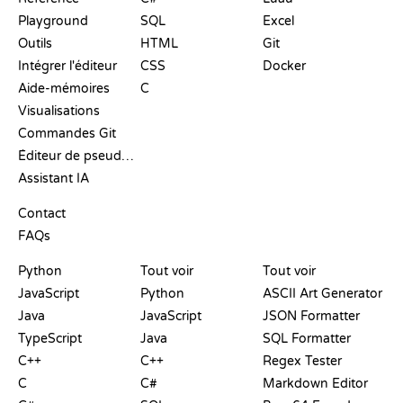
Playground
SQL
Excel
Outils
HTML
Git
Intégrer l'éditeur
CSS
Docker
Aide-mémoires
C
Visualisations
Commandes Git
Éditeur de pseudo-code
Assistant IA
SUPPORT
Contact
FAQs
PLAYGROUNDS
CERTIFICATIONS
OUTILS
Python
Tout voir
Tout voir
JavaScript
Python
ASCII Art Generator
Java
JavaScript
JSON Formatter
TypeScript
Java
SQL Formatter
C++
C++
Regex Tester
C
C#
Markdown Editor