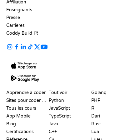
Affiliation
Enseignants
Presse
Carrières
Coddy Build
Télécharger sur
App Store
Disponible sur
Google Play
RESSOURCES
LANGAGES
Apprendre à coder
Tout voir
Golang
Sites pour coder gratuitement
Python
PHP
Tous les cours
JavaScript
R
App Mobile
TypeScript
Dart
Blog
Java
Rust
Certifications
C++
Lua
Référence
C#
Luau