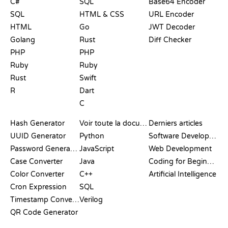
C#
SQL
Base64 Encoder
SQL
HTML & CSS
URL Encoder
HTML
Go
JWT Decoder
Golang
Rust
Diff Checker
PHP
PHP
Ruby
Ruby
Rust
Swift
R
Dart
C
DOCUMENTATION
BLOG
Hash Generator
Voir toute la documentation
Derniers articles
UUID Generator
Python
Software Development
Password Generator
JavaScript
Web Development
Case Converter
Java
Coding for Beginners
Color Converter
C++
Artificial Intelligence
Cron Expression
SQL
Timestamp Converter
Verilog
QR Code Generator
AVIS ET
VISUALISATIONS
COMMANDES GIT