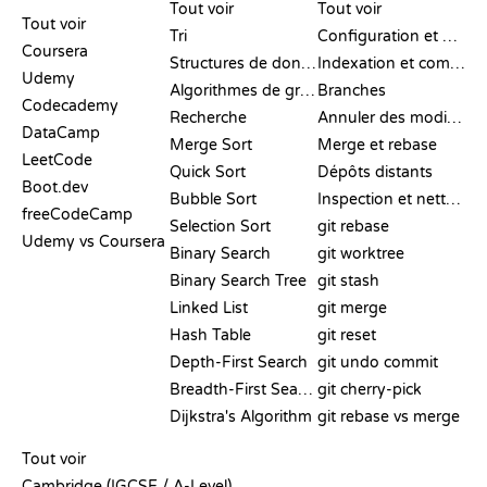
COMPARATIFS
Tout voir
Tout voir
Tout voir
Tri
Configuration et mise en place
Coursera
Structures de données
Indexation et commit
Udemy
Algorithmes de graphes
Branches
Codecademy
Recherche
Annuler des modifications
DataCamp
Merge Sort
Merge et rebase
LeetCode
Quick Sort
Dépôts distants
Boot.dev
Bubble Sort
Inspection et nettoyage
freeCodeCamp
Selection Sort
git rebase
Udemy vs Coursera
Binary Search
git worktree
Binary Search Tree
git stash
Linked List
git merge
Hash Table
git reset
Depth-First Search
git undo commit
Breadth-First Search
git cherry-pick
Dijkstra's Algorithm
git rebase vs merge
PSEUDO-CODE
Tout voir
Cambridge (IGCSE / A-Level)