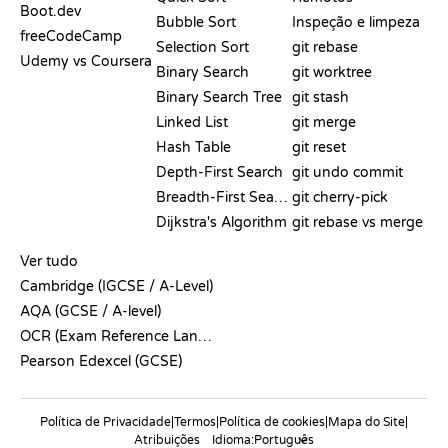
Boot.dev
Bubble Sort
Inspeção e limpeza
freeCodeCamp
Selection Sort
git rebase
Udemy vs Coursera
Binary Search
git worktree
Binary Search Tree
git stash
Linked List
git merge
Hash Table
git reset
Depth-First Search
git undo commit
Breadth-First Search
git cherry-pick
Dijkstra's Algorithm
git rebase vs merge
PSEUDOCÓDIGO
Ver tudo
Cambridge (IGCSE / A-Level)
AQA (GCSE / A-level)
OCR (Exam Reference Language)
Pearson Edexcel (GCSE)
Política de Privacidade
|
Termos
|
Política de cookies
|
Mapa do Site
|
Atribuições
Idioma: