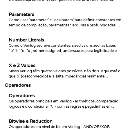
Parameters
Como usar `parameter` e `localparam` para definir constantes em
tempo de compilação, parametrizar larguras e profundidades e
sobrescrever valores ao instanciar um module.
Number Literals
Como o Verilog escreve constantes: sized vs unsized, as bases
`'b` `'h` `'d` `'o`, números signed, underscores para legibilidade e as
pegadinhas que mordem iniciantes.
X e Z Values
Sinais Verilog têm quatro valores possíveis, não dois. Aqui está o
que `x` (desconhecido) e `z` (alta impedância) realmente
significam em simulação e como debugá-los.
Operadores
Operadores
Os operadores principais em Verilog - aritméticos, comparação,
lógicos e o condicional `?:` - com as regras e pegadinhas em
torno de larguras mistas e signedness.
Bitwise e Reduction
Os operadores em nível de bit em Verilog - AND/OR/XOR