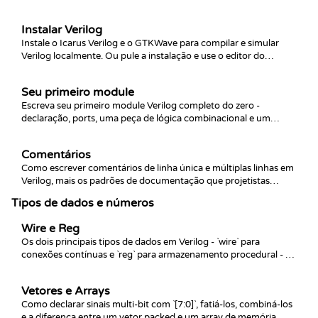
primeira classe e declarações que não executam em ordem.
Instalar Verilog
Instale o Icarus Verilog e o GTKWave para compilar e simular
Verilog localmente. Ou pule a instalação e use o editor do
navegador - qualquer um funciona para estes docs.
Seu primeiro module
Escreva seu primeiro module Verilog completo do zero -
declaração, ports, uma peça de lógica combinacional e um
testbench que o aciona. Executável no navegador.
Comentários
Como escrever comentários de linha única e múltiplas linhas em
Verilog, mais os padrões de documentação que projetistas
digitais usam para manter modules legíveis conforme crescem.
Tipos de dados e números
Wire e Reg
Os dois principais tipos de dados em Verilog - `wire` para
conexões contínuas e `reg` para armazenamento procedural - e
a regra para escolher entre eles toda vez.
Vetores e Arrays
Como declarar sinais multi-bit com `[7:0]`, fatiá-los, combiná-los
e a diferença entre um vetor packed e um array de memória.