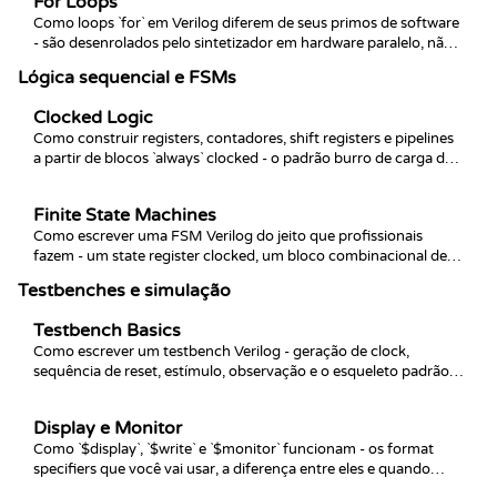
For Loops
Como loops `for` em Verilog diferem de seus primos de software
- são desenrolados pelo sintetizador em hardware paralelo, não
executados iterativamente em runtime.
Lógica sequencial e FSMs
Clocked Logic
Como construir registers, contadores, shift registers e pipelines
a partir de blocos `always` clocked - o padrão burro de carga de
cada design digital síncrono.
Finite State Machines
Como escrever uma FSM Verilog do jeito que profissionais
fazem - um state register clocked, um bloco combinacional de
next-state e uma separação limpa fácil de ler e sintetizar.
Testbenches e simulação
Testbench Basics
Como escrever um testbench Verilog - geração de clock,
sequência de reset, estímulo, observação e o esqueleto padrão
que aciona cada simulação que você vai rodar.
Display e Monitor
Como `$display`, `$write` e `$monitor` funcionam - os format
specifiers que você vai usar, a diferença entre eles e quando
cada um é a ferramenta certa.