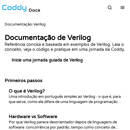
Docs
Documentação
›
Verilog
Documentação de Verilog
Referência concisa e baseada em exemplos de Verilog. Leia o
conceito, veja o código e pratique em uma jornada da Coddy.
Inicie uma jornada guiada de Verilog
Primeiros passos
O que é Verilog?
Uma introdução em português simples ao Verilog - o que é, para
que serve, como ele difere de uma linguagem de programação
comum e por que projetistas digitais ainda recorrem a ele depois
de 40 anos.
Hardware vs Software
Por que Verilog parece desorientador depois de linguagens de
software: concorrência por padrão, tempo como conceito de