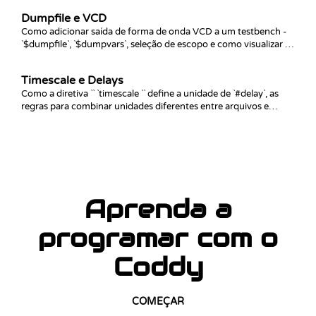
Dumpfile e VCD
Como adicionar saída de forma de onda VCD a um testbench -
`$dumpfile`, `$dumpvars`, seleção de escopo e como visualizar o
arquivo resultante no GTKWave ou no editor do navegador.
Timescale e Delays
Como a diretiva `` `timescale `` define a unidade de `#delay`, as
regras para combinar unidades diferentes entre arquivos e
como delays interagem com lógica clocked.
Aprenda a
programar com o
Coddy
COMEÇAR