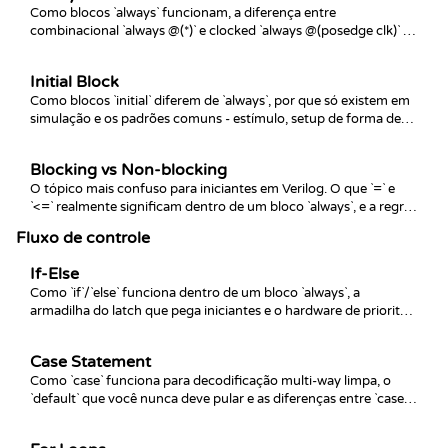
Como blocos `always` funcionam, a diferença entre
combinacional `always @(*)` e clocked `always @(posedge clk)` e
as regras que decidem qual hardware cada um produz.
Initial Block
Como blocos `initial` diferem de `always`, por que só existem em
simulação e os padrões comuns - estímulo, setup de forma de
onda, cabeçalhos de log - para os quais são usados.
Blocking vs Non-blocking
O tópico mais confuso para iniciantes em Verilog. O que `=` e
`<=` realmente significam dentro de um bloco `always`, e a regra
que evita a maioria das race conditions.
Fluxo de controle
If-Else
Como `if`/`else` funciona dentro de um bloco `always`, a
armadilha do latch que pega iniciantes e o hardware de priority-
encoder que cadeias de `else if` produzem.
Case Statement
Como `case` funciona para decodificação multi-way limpa, o
`default` que você nunca deve pular e as diferenças entre `case`,
`casex` e `casez`.