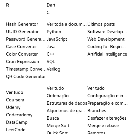
R
Dart
C
DOCUMENTAÇÃO
BLOG
Hash Generator
Ver toda a documentação
Últimos posts
UUID Generator
Python
Software Development
Password Generator
JavaScript
Web Development
Case Converter
Java
Coding for Beginners
Color Converter
C++
Artificial Intelligence
Cron Expression
SQL
Timestamp Converter
Verilog
QR Code Generator
ANÁLISES E
VISUALIZAÇÕES
COMANDOS DO GIT
COMPARAÇÕES
Ver tudo
Ver tudo
Ver tudo
Ordenação
Configuração e início
Coursera
Estruturas de dados
Preparação e commit
Udemy
Algoritmos de grafos
Branches
Codecademy
Busca
Desfazer alterações
DataCamp
Merge Sort
Merge e rebase
LeetCode
Quick Sort
Remotos