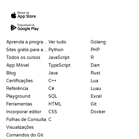
Baixar na
App Store
Disponível no
Google Play
RECURSOS
LINGUAGENS
Aprenda a programar
Ver tudo
Golang
Sites grátis para aprender a programar
Python
PHP
Todos os cursos
JavaScript
R
App Móvel
TypeScript
Dart
Blog
Java
Rust
Certificações
C++
Lua
Referência
C#
Luau
Playground
SQL
Excel
Ferramentas
HTML
Git
Incorporar editor
CSS
Docker
Folhas de Consulta
C
Visualizações
Comandos do Git