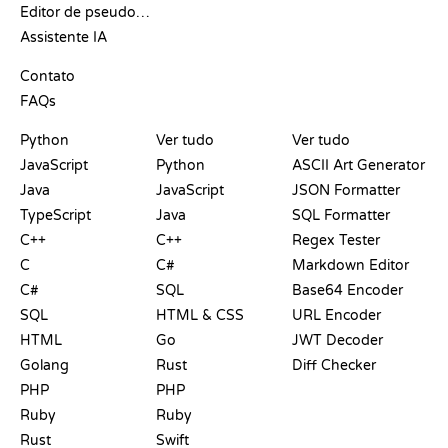
Editor de pseudocódigo
Assistente IA
SUPORTE
Contato
FAQs
PLAYGROUNDS
CERTIFICADOS
FERRAMENTAS
Python
Ver tudo
Ver tudo
JavaScript
Python
ASCII Art Generator
Java
JavaScript
JSON Formatter
TypeScript
Java
SQL Formatter
C++
C++
Regex Tester
C
C#
Markdown Editor
C#
SQL
Base64 Encoder
SQL
HTML & CSS
URL Encoder
HTML
Go
JWT Decoder
Golang
Rust
Diff Checker
PHP
PHP
Ruby
Ruby
Rust
Swift