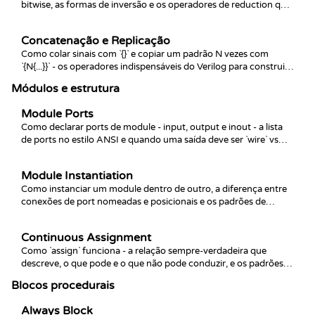
bitwise, as formas de inversão e os operadores de reduction que
colapsam um vetor inteiro em um único bit.
Concatenação e Replicação
Como colar sinais com `{}` e copiar um padrão N vezes com
`{N{...}}` - os operadores indispensáveis do Verilog para construir
barramentos mais largos a partir de pedaços.
Módulos e estrutura
Module Ports
Como declarar ports de module - input, output e inout - a lista
de ports no estilo ANSI e quando uma saída deve ser `wire` vs
`reg`.
Module Instantiation
Como instanciar um module dentro de outro, a diferença entre
conexões de port nomeadas e posicionais e os padrões de
múltiplas instâncias que você vai usar para construir designs
reais.
Continuous Assignment
Como `assign` funciona - a relação sempre-verdadeira que
descreve, o que pode e o que não pode conduzir, e os padrões
em que brilha comparado a código procedural.
Blocos procedurais
Always Block