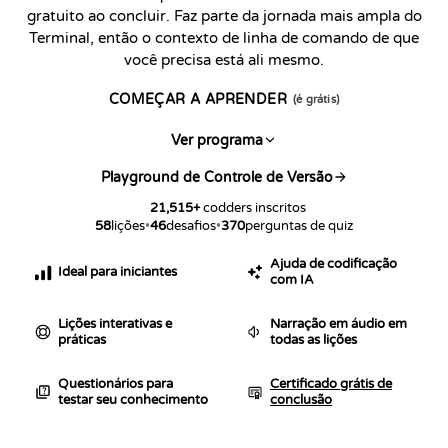
gratuito ao concluir. Faz parte da jornada mais ampla do
Terminal, então o contexto de linha de comando de que
você precisa está ali mesmo.
COMEÇAR A APRENDER
(é grátis)
Ver programa
Playground de Controle de Versão
21,515
+
codders inscritos
58
lições
•
46
desafios
•
370
perguntas de quiz
Ajuda de codificação
Ideal para iniciantes
com IA
Lições interativas e
Narração em áudio em
práticas
todas as lições
Questionários para
Certificado grátis de
testar seu conhecimento
conclusão