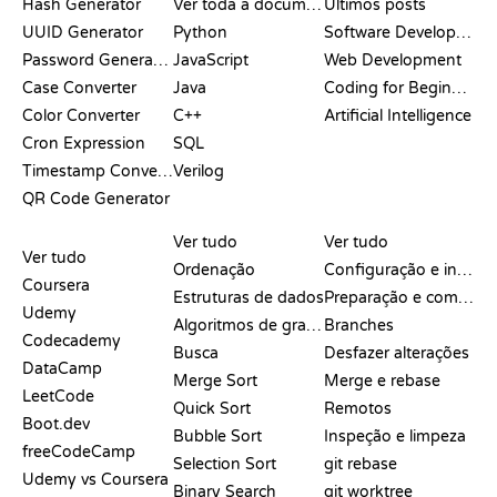
Hash Generator
Ver toda a documentação
Últimos posts
UUID Generator
Python
Software Development
Password Generator
JavaScript
Web Development
Case Converter
Java
Coding for Beginners
Color Converter
C++
Artificial Intelligence
Cron Expression
SQL
Timestamp Converter
Verilog
QR Code Generator
ANÁLISES E
VISUALIZAÇÕES
COMANDOS DO GIT
COMPARAÇÕES
Ver tudo
Ver tudo
Ver tudo
Ordenação
Configuração e início
Coursera
Estruturas de dados
Preparação e commit
Udemy
Algoritmos de grafos
Branches
Codecademy
Busca
Desfazer alterações
DataCamp
Merge Sort
Merge e rebase
LeetCode
Quick Sort
Remotos
Boot.dev
Bubble Sort
Inspeção e limpeza
freeCodeCamp
Selection Sort
git rebase
Udemy vs Coursera
Binary Search
git worktree