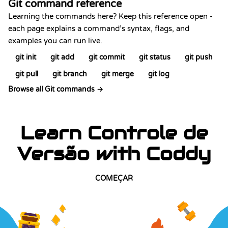
Git command reference
Learning the commands here? Keep this reference open -
each page explains a command’s syntax, flags, and
examples you can run live.
git init
git add
git commit
git status
git push
git pull
git branch
git merge
git log
Browse all Git commands →
Learn Controle de
Versão with Coddy
COMEÇAR