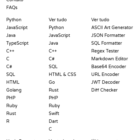
FAQs
PLAYGROUNDS
CERTIFICADOS
FERRAMENTAS
Python
Ver tudo
Ver tudo
JavaScript
Python
ASCII Art Generator
Java
JavaScript
JSON Formatter
TypeScript
Java
SQL Formatter
C++
C++
Regex Tester
C
C#
Markdown Editor
C#
SQL
Base64 Encoder
SQL
HTML & CSS
URL Encoder
HTML
Go
JWT Decoder
Golang
Rust
Diff Checker
PHP
PHP
Ruby
Ruby
Rust
Swift
R
Dart
C
DOCUMENTAÇÃO
BLOG