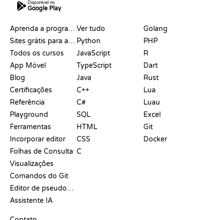
Disponível no
Google Play
RECURSOS
LINGUAGENS
Aprenda a programar
Ver tudo
Golang
Sites grátis para aprender a programar
Python
PHP
Todos os cursos
JavaScript
R
App Móvel
TypeScript
Dart
Blog
Java
Rust
Certificações
C++
Lua
Referência
C#
Luau
Playground
SQL
Excel
Ferramentas
HTML
Git
Incorporar editor
CSS
Docker
Folhas de Consulta
C
Visualizações
Comandos do Git
Editor de pseudocódigo
Assistente IA
SUPORTE
Contato