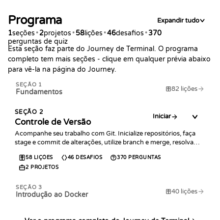
Programa
Expandir tudo
1
seções
•
2
projetos
•
58
lições
•
46
desafios
•
370
perguntas de quiz
Esta seção faz parte do Journey de Terminal. O programa
completo tem mais seções - clique em qualquer prévia abaixo
para vê-la na página do Journey.
SEÇÃO
1
82
lições
Fundamentos
SEÇÃO
2
Iniciar
Controle de Versão
Acompanhe seu trabalho com Git. Inicialize repositórios, faça
stage e commit de alterações, utilize branch e merge, resolva
conflitos e recupere-se de erros.
58
LIÇÕES
46
DESAFIOS
370
PERGUNTAS
2
PROJETOS
SEÇÃO
3
40
lições
Introdução ao Docker