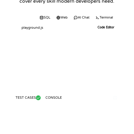
cover every skill modern developers need.
Code
SQL
Web
AI Chat
Terminal
playground.js
Code Editor
TEST CASES
CONSOLE