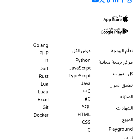
حمّل من
App Store
احصل عليه من
Google Play
الموارد
اللغات
Golang
تعلّم البرمجة
عرض الكل
PHP
Python
R
مواقع برمجة مجانية
JavaScript
Dart
كل الدورات
TypeScript
Rust
Java
Lua
تطبيق الجوال
C++
Luau
المدوّنة
C#
Excel
SQL
Git
الشهادات
HTML
Docker
المرجع
CSS
Playground
C
أدوات