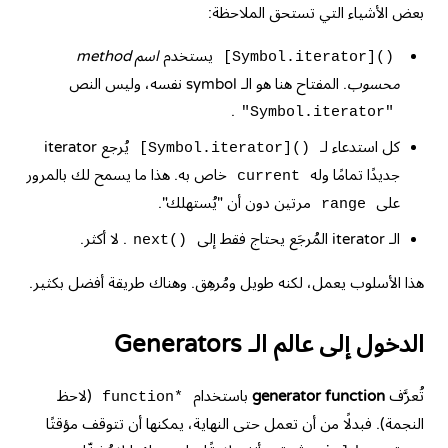
بعض الأشياء التي تستحق الملاحظة:
يستخدم
اسم method
[Symbol.iterator]()
محسوب
. المفتاح هنا هو الـ symbol نفسه، وليس النص
.
"Symbol.iterator"
كل استدعاء لـ
يُرجع iterator
[Symbol.iterator]()
جديدًا تمامًا وله
خاص به. هذا ما يسمح لك بالمرور
current
على
مرتين دون أن "يُستهلك".
range
الـ iterator المُرجَع يحتاج فقط إلى
. لا أكثر.
next()
هذا الأسلوب يعمل، لكنه طويل ومُرهِق. وهناك طريقة أفضل بكثير.
الدخول إلى عالم الـ Generators
تُعرَّف
generator function
باستخدام
(لاحظ
function*
النجمة). فبدلًا من أن تعمل حتى النهاية، يمكنها أن تتوقف مؤقتًا