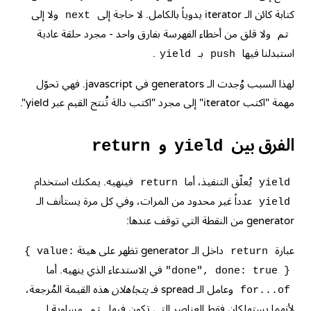
كتابة كائن الـ iterator يدوياً بالكامل. لا حاجة إلى
ولا إلى
next
ولا قلق من أخطاء الفهرسة بفارق واحد - مجرد حلقة عادية
تم
استبدلنا فيها
بـ
.
yield
push
لهذا السبب وُجدت الـ generators في javascript. فهي تحوّل
مهمة "اكتب iterator" إلى مجرد "اكتب دالة تُنتج القيم عبر yield".
الفرق بين
و
return
yield
يُعلّق التنفيذ، أما
فينهيه. يمكنك استخدام
return
yield
عدداً غير محدود من المرات، وفي كل مرة يستأنف الـ
yield
generator من النقطة التي توقف عندها:
عبارة
داخل الـ generator تظهر على هيئة
{ value:
return
في الاستدعاء الذي ينهيه. أما
"done", done: true }
وعامل الـ spread فـ
يتجاهلان
هذه القيمة المُرجعة،
for...of
لأنهما يستهلكان فقط العناصر التي تكون فيها
مساوية لـ
تم