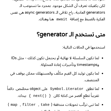
لكن يكفيك تعرف أن الشكل موجود. بمجرد ما تستوعب الـ
generators العادية، راح تلاقي الـ async generators هي نفس
الفكرة بالضبط مع إضافة
هنا وهناك.
await
متى تستخدم الـ generator؟
استخدمها في الحالات التالية:
لما تكون السلسلة لا نهائية أو يحتمل تكون كذلك - مثل IDs
وtimestamps وتأخيرات إعادة المحاولة.
لما يكون توليد كل القيم مكلّف والمستهلك ممكن يوقف في
المنتصف.
لما تطبّق
على object مخصّص. دائماً
Symbol.iterator
تقريباً تطلع أقصر من كتابة كائن
بيدك.
{ next() }
لما تبي تركّب تحويلات متدفقة (
,
,
)
map
filter
take