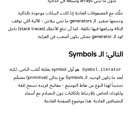
بدون ما تبني arrays وسيطة في الذاكرة.
خلّك مع المصفوفات العادية إذا كانت البيانات موجودة بالذاكرة
وحجمها صغير. الـ generators ما تجي ببلاش - الآلية اللي توقف
الدالة وترجّعها فيها تكلفة، كما أن تتبّع الأخطاء (stack traces) داخل
كود الـ generator ممكن يكون أصعب في القراءة.
التالي: الـ Symbols
هو أول symbol يقابله أغلب الناس، لكنه
Symbol.iterator
أبعد ما يكون الوحيد. الـ Symbols نوع بدائي (primitive) مصمَّم
تحديداً لهذا النوع من نقاط التوسيع - مفاتيح فريدة تسمح للغة
ولكودك الخاص بالارتباط بالكائنات دون التصادم مع أسماء
الخصائص العادية. هذا موضوع الصفحة القادمة.