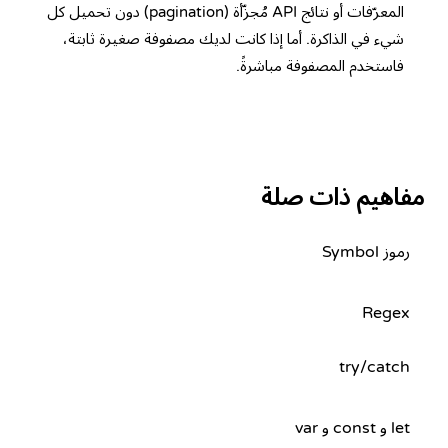
المعرّفات أو نتائج API مُجزّأة (pagination) دون تحميل كل
شيء في الذاكرة. أما إذا كانت لديك مصفوفة صغيرة ثابتة،
فاستخدم المصفوفة مباشرةً.
مفاهيم ذات صلة
رموز Symbol
Regex
try/catch
let و const و var