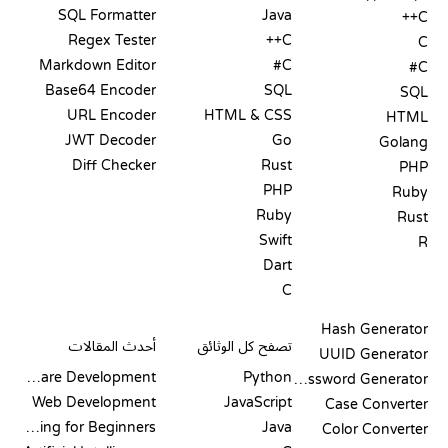
SQL Formatter
Java
C++
Regex Tester
C++
C
Markdown Editor
C#
C#
Base64 Encoder
SQL
SQL
URL Encoder
HTML & CSS
HTML
JWT Decoder
Go
Golang
Diff Checker
Rust
PHP
PHP
Ruby
Ruby
Rust
Swift
R
Dart
C
التوثيق
المدونة
Hash Generator
تصفح كل الوثائق
أحدث المقالات
UUID Generator
Software Development
Python
Password Generator
Web Development
JavaScript
Case Converter
Coding for Beginners
Java
Color Converter