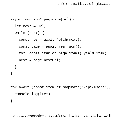
باستخدام
:
for await...of
async function* paginate(url) {

  let next = url;

  while (next) {

    const res = await fetch(next);

    const page = await res.json();

    for (const item of page.items) yield item;

    next = page.nextUrl;

  }

}

for await (const item of paginate("/api/users")) {

  console.log(item);

الكود هذا ما يشتغل هنا مباشرة (لأنه يحتاج endpoint حقيقي)،