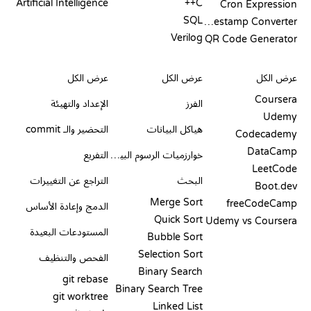
Artificial Intelligence
C++
Cron Expression
SQL
Timestamp Converter
Verilog
QR Code Generator
مراجعات ومقارنات
التصورات
أوامر GIT
عرض الكل
عرض الكل
عرض الكل
Coursera
الفرز
الإعداد والتهيئة
Udemy
هياكل البيانات
التحضير والـ commit
Codecademy
DataCamp
خوارزميات الرسوم البيانية
التفريع
LeetCode
البحث
التراجع عن التغييرات
Boot.dev
Merge Sort
freeCodeCamp
الدمج وإعادة الأساس
Quick Sort
Udemy vs Coursera
المستودعات البعيدة
Bubble Sort
Selection Sort
الفحص والتنظيف
Binary Search
git rebase
Binary Search Tree
git worktree
Linked List