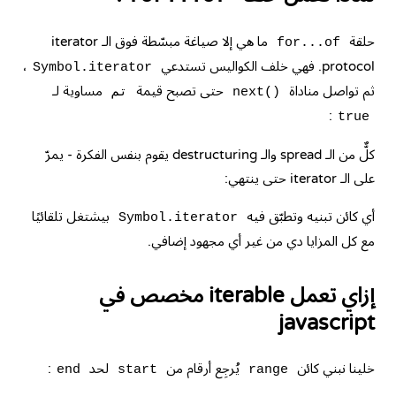
حلقة
ما هي إلا صياغة مبسّطة فوق الـ iterator
for...of
protocol. فهي خلف الكواليس تستدعي
،
Symbol.iterator
ثم تواصل مناداة
حتى تصبح قيمة
مساوية لـ
next()
تم
:
true
كلٌّ من الـ spread والـ destructuring يقوم بنفس الفكرة - يمرّ
على الـ iterator حتى ينتهي:
أي كائن تبنيه وتطبّق فيه
بيشتغل تلقائيًا
Symbol.iterator
مع كل المزايا دي من غير أي مجهود إضافي.
إزاي تعمل iterable مخصص في
javascript
خلينا نبني كائن
يُرجِع أرقام من
لحد
:
end
start
range