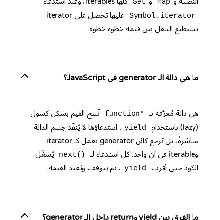
النصية و
و
كلها iterables، وعند استدعاء
Set
Map
عليها تحصل على iterator
Symbol.iterator
تستطيع التنقل بين قيمه خطوة خطوة.
ما هي دالة الـ generator في JavaScript؟
هي دالة مُعرَّفة بـ
تُنتج القيم بشكل كسول
function*
(lazy) باستخدام
. استدعاؤها لا يُنفّذ جسم الدالة
yield
مباشرةً، بل يُرجع كائن generator يعمل كـ iterator
وiterable في آن واحد. كل استدعاء لـ
يُشغّل
next()
الكود حتى أقرب
، ثم يتوقف ويُعيد القيمة.
yield
ما الفرق بين yield وreturn داخل الـ generator؟