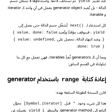
عند تعبير
ثم تستأنف لاحقًا. واستدعاؤها لا يُشغّل جسم
yield
الدالة - بل يُعيد generator object يعمل في آنٍ واحد كـ iterator
و iterable:
كل استدعاء لـ
يُشغّل جسم الدالة حتى يصل إلى
next()
، فيتوقف مؤقتًا ويُعيد
{ value, done: false
yield
. وعند انتهاء الدالة، تحصل على
{ value: undefined,
}
.
done: true }
وبما أن الـ generators تُعدّ iterables، فهي تعمل مع كل ما
تناولناه في القسم السابق:
إعادة كتابة
باستخدام generator
range
قارن النسخة الطويلة السابقة بهذه:
هذا كل شيء. وجود
قبل
يحوّل
[Symbol.iterator]
*
التابع إلى generator method. والسطر
يغنيك عن
yield i