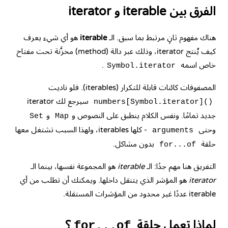
الفرق بين iterable و iterator
هناك مفهوم ثانٍ مرتبط بما سبق. الـ
iterable
هو أي شيء يعرف
كيف يُنتج iterator، وذلك عبر دالة (method) مخزَّنة تحت مفتاح
خاص اسمه
.
Symbol.iterator
المصفوفات كائنات قابلة للتكرار (iterables). فلو ناديت
سيرجع لك iterator
numbers[Symbol.iterator]()
جديد تمامًا. ونفس الكلام ينطبق على النصوص و
و
Set
Map
وحتى
- كلها iterables، ولهذا السبب تشتغل معها
arguments
حلقة
بدون مشاكل.
for...of
التفريق هنا مهم جدًا: الـ
iterable
هو المجموعة نفسها، بينما الـ
iterator
هو المؤشر الذي يتنقل داخلها. ويمكنك أن تطلب من أي
iterable عددًا غير محدود من المؤشرات المستقلة.
لماذا تعمل حلقة
؟
for...of