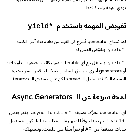
تؤدي مهمة واحدة فقط.
تفويض المهمة باستخدام
yield*
لما تحتاج generator تُخرج كل القيم من iterable آخر، الكلمة
بتفوّض العمل له:
yield*
يشتغل مع أي iterable - سواء كانت مصفوفات أو sets
yield*
أو generators أخرى - ويمرّر العناصر واحدًا تلو الآخر. تقدر تعتبره
النسخة المكافئة لعامل الـ spread لكن على مستوى الـ iterators.
لمحة سريعة عن الـ Async Generators
أي generator معرَّف بصيغة
يقدر يعمل
async function*
لقيم تحتاج وقتًا لتجهيزها - وهذا مفيد لما تكون بتستقبل
yield
بيانات متدفقة من API أو تقرأ ملفًا على دفعات. وتستهلكه