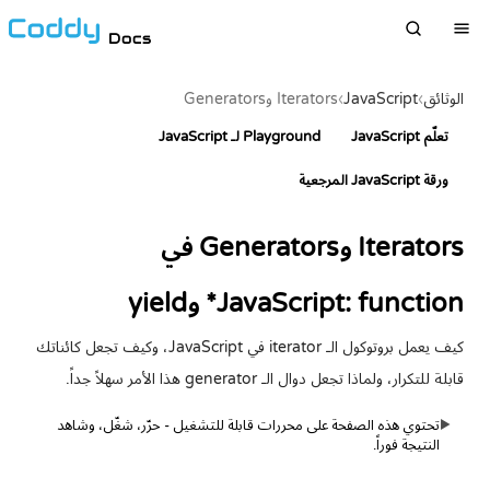
Docs
الوثائق
›
JavaScript
›
Iterators وGenerators
تعلّم JavaScript
Playground لـ JavaScript
ورقة JavaScript المرجعية
Iterators وGenerators في
JavaScript: function* وyield
كيف يعمل بروتوكول الـ iterator في JavaScript، وكيف تجعل كائناتك
قابلة للتكرار، ولماذا تجعل دوال الـ generator هذا الأمر سهلاً جداً.
تحتوي هذه الصفحة على محررات قابلة للتشغيل - حرّر، شغّل، وشاهد
▶
النتيجة فوراً.