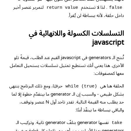
. لذا لا تستخدم
لتمرير عنصر أخير
return value
false
داخل حلقة، لأنه ببساطة لن يُقرأ.
التسلسلات الكسولة واللانهائية في
javascript
تُنتج الـ generators في javascript القيم عند الطلب، قيمةً تلو
الأخرى. هذا يعني أنك تستطيع تمثيل تسلسلات يستحيل التعامل
معها كمصفوفات:
الحلقة هنا هي
حرفيًا، ومع ذلك البرنامج ينتهي
while (true)
بشكل طبيعي - والسبب إن الـ generator ما بيتقدّم خطوة إلا لما
حد يطلب منه القيمة التالية. تقدر تاخد أول N عنصر وتوقف،
والباقي ببساطة ما بينفّذ أبدًا:
نفسها generator بتلفّ generator تانية. وتركيب الـ
take
generators بهذا الأسلوب من أهم مميزاتها - كل قطعة صغيرة