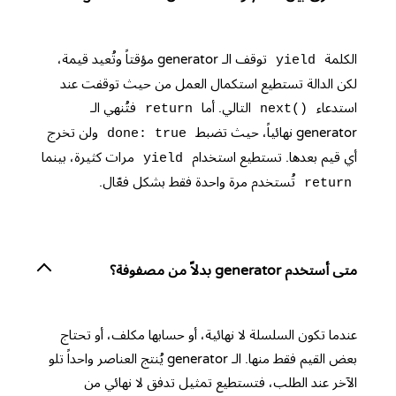
الكلمة
توقف الـ generator مؤقتاً وتُعيد قيمة،
yield
لكن الدالة تستطيع استكمال العمل من حيث توقفت عند
استدعاء
التالي. أما
فتُنهي الـ
return
next()
generator نهائياً، حيث تضبط
ولن تخرج
done: true
أي قيم بعدها. تستطيع استخدام
مرات كثيرة، بينما
yield
تُستخدم مرة واحدة فقط بشكل فعّال.
return
متى أستخدم generator بدلاً من مصفوفة؟
عندما تكون السلسلة لا نهائية، أو حسابها مكلف، أو تحتاج
بعض القيم فقط منها. الـ generator يُنتج العناصر واحداً تلو
الآخر عند الطلب، فتستطيع تمثيل تدفق لا نهائي من