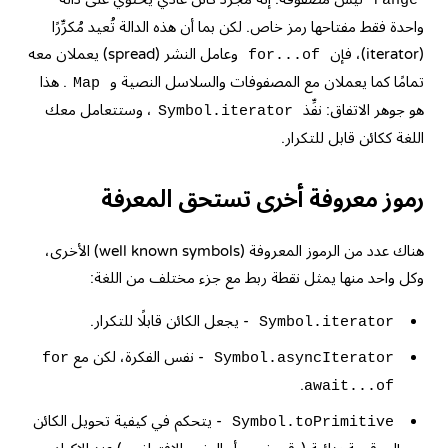
range
واحدة فقط مفتاحها رمز خاص. لكن بما أن هذه الدالة تُعيد مُكرِّرًا
(iterator)، فإن
وعامل النشر (spread) يعملان معه
for...of
تمامًا كما يعملان مع المصفوفات والسلاسل النصية و
. هذا
Map
هو جوهر الاتفاق: نفِّذ
، وستتعامل معك
Symbol.iterator
اللغة ككائن قابل للتكرار.
رموز معروفة أخرى تستحق المعرفة
هناك عدد من الرموز المعروفة (well known symbols) الأخرى،
وكل واحد منها يمثل نقطة ربط مع جزء مختلف من اللغة:
- يجعل الكائن قابلًا للتكرار.
Symbol.iterator
- نفس الفكرة، لكن مع
for
Symbol.asyncIterator
.
await...of
- يتحكم في كيفية تحويل الكائن
Symbol.toPrimitive