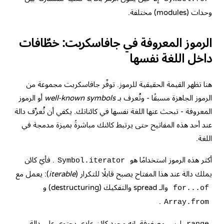
وحدات (modules) مختلفة.
الرموز المعروفة في جافاسكربت: خطّافات
داخل اللغة نفسها
هنا تظهر القيمة الحقيقية للرموز. توفّر جافاسكربت مجموعة من
الرموز الجاهزة مسبقًا - وتُعرف بـ
well-known symbols
أو الرموز
المعروفة - تبحث عنها اللغة نفسها في كائناتك. يكفي أن تُعرِّف دالة
عند أحد هذه المفاتيح حتى يرتبط كائنك مباشرةً بميزة مدمجة في
اللغة.
أكثر هذه الرموز استخدامًا هو
. فأيّ كائن
Symbol.iterator
يملك دالة عند هذا المفتاح يصبح قابلًا للتكرار (
iterable
): يعمل مع
والـ spread والتفكيك (destructuring) و
for...of
.
Array.from
ليس مصفوفة. إنه مجرد كائن عادي يحتوي على دالة