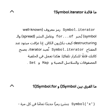
ما فائدة Symbol.iterator؟
رمز معروف (well-known
Symbol.iterator
symbol) يُخبر
وعامل النشر (spread) والـ
for...of
destructuring كيف يكرّرون الكائن. إذا عرّفت ميثود عند
المفتاح
تُعيد iterator، يصبح
Symbol.iterator
كائنك قابلًا للتكرار تلقائيًا. هكذا تعمل في الخلفية
المصفوفات والسلاسل النصية و
و
.
Set
Map
ما الفرق بين Symbol() و Symbol.for()؟
ينشئ رمزًا جديدًا تمامًا في كل مرة -
Symbol('x')