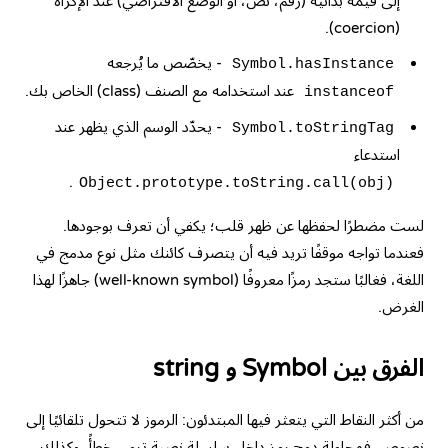
إلى قيمة بدائية (رقم، نص، أو الوضع الافتراضي) عند الإكراه
(coercion).
- يخصّص ما يُرجعه
Symbol.hasInstance
عند استخدامه مع الصنف (class) الخاص بك.
instanceof
- يحدّد الوسم الذي يظهر عند
Symbol.toStringTag
استدعاء
.
Object.prototype.toString.call(obj)
لست مضطرًا لحفظها عن ظهر قلب؛ يكفي أن تعرف بوجودها.
فعندما تواجه موقفًا تريد فيه أن يتصرف كائنك مثل نوع مدمج في
اللغة، فغالبًا ستجد رمزًا معروفًا (well-known symbol) جاهزًا لهذا
الغرض.
الفرق بين Symbol و string
من أكثر النقاط التي يتعثر فيها المبتدئون: الرموز لا تتحول تلقائيًا إلى
نصوص. فمحاولة دمج رمز داخل سلسلة نصية ترمي خطأً، وكذلك