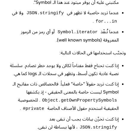
مكتبتي عليه أن يوفّر ميثود عند هذا الـ Symbol".
عندما تريد خاصية لا تظهر في
ولا في
JSON.stringify
.
for...in
عندما تُنفّذ
أو أي رمز من الرموز
Symbol.iterator
المعروفة (well known symbols).
وتجنّب استخدامها في الحالات التالية:
إذا كنت تحتاج فقط مفتاحاً لكائن ولا يوجد خطر تصادم. سلسلة
نصية عادية تكون أبسط، وتظهر في سجلات الـ logs كما هي.
إذا كنت تريد حقولاً "خاصة" فعلياً. فالخصائص ذات مفاتيح الـ
Symbol ليست خاصة بالمعنى الحقيقي - إذ يكشفها
. للخصوصية
Object.getOwnPropertySymbols
الحقيقية استخدم حقول الأصناف الخاصة
.
#private
إذا كنت تخزّن بيانات يجب أن تبقى بعد
، لأنها ببساطة لن تبقى.
JSON.stringify