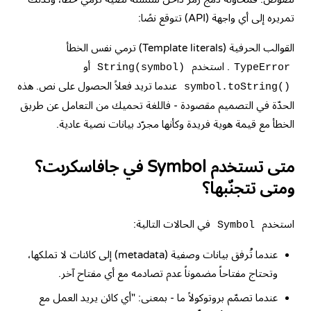
تمريره إلى أي واجهة (API) تتوقع نصًا:
القوالب الحرفية (Template literals) ترمي نفس الخطأ
. استخدم
أو
String(symbol)
TypeError
عندما تريد فعلاً الحصول على نص. هذه
symbol.toString()
الحدّة في التصميم مقصودة - فاللغة تحميك من التعامل عن طريق
الخطأ مع قيمة هوية فريدة وكأنها مجرّد بيانات نصية عادية.
متى تستخدم Symbol في جافاسكربت؟
ومتى تتجنّبها؟
استخدم
في الحالات التالية:
Symbol
عندما تُرفق بيانات وصفية (metadata) إلى كائنات لا تملكها،
وتحتاج مفتاحاً مضموناً عدم تصادمه مع أي مفتاح آخر.
عندما تصمّم بروتوكولاً ما - بمعنى: "أي كائن يريد العمل مع