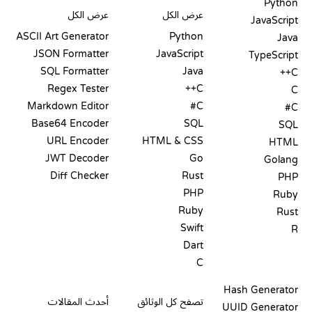
Python
عرض الكل
عرض الكل
JavaScript
ASCII Art Generator
Python
Java
JSON Formatter
JavaScript
TypeScript
SQL Formatter
Java
C++
Regex Tester
C++
C
Markdown Editor
C#
C#
Base64 Encoder
SQL
SQL
URL Encoder
HTML & CSS
HTML
JWT Decoder
Go
Golang
Diff Checker
Rust
PHP
PHP
Ruby
Ruby
Rust
Swift
R
Dart
C
التوثيق
المدونة
Hash Generator
تصفح كل الوثائق
أحدث المقالات
UUID Generator