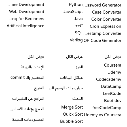
Software Development
Python
Password Generator
Web Development
JavaScript
Case Converter
Coding for Beginners
Java
Color Converter
Artificial Intelligence
C++
Cron Expression
SQL
Timestamp Converter
Verilog
QR Code Generator
مراجعات ومقارنات
التصورات
أوامر GIT
عرض الكل
عرض الكل
عرض الكل
Coursera
الفرز
الإعداد والتهيئة
Udemy
هياكل البيانات
التحضير والـ commit
Codecademy
DataCamp
خوارزميات الرسوم البيانية
التفريع
LeetCode
البحث
التراجع عن التغييرات
Boot.dev
Merge Sort
freeCodeCamp
الدمج وإعادة الأساس
Quick Sort
Udemy vs Coursera
المستودعات البعيدة
Bubble Sort