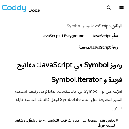
Docs
الوثائق
›
JavaScript
›
رموز Symbol
تعلّم JavaScript
Playground لـ JavaScript
ورقة JavaScript المرجعية
رموز Symbol في JavaScript: مفاتيح
فريدة و Symbol.iterator
تعرّف على نوع Symbol في جافاسكربت، لماذا وُجد، وكيف تستخدم
الرموز المعروفة مثل Symbol.iterator لجعل كائناتك الخاصة قابلة
للتكرار.
تحتوي هذه الصفحة على محررات قابلة للتشغيل - حرّر، شغّل، وشاهد
▶
النتيجة فوراً.