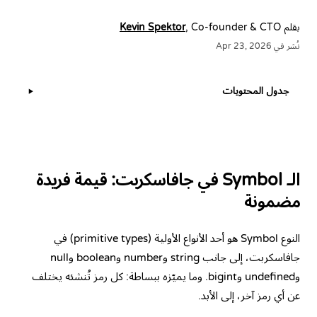
بقلم
, Co-founder & CTO
Kevin Spektor
نُشر في Apr 23, 2026
جدول المحتويات
▶
الـ Symbol في جافاسكربت: قيمة فريدة
مضمونة
النوع Symbol هو أحد
الأنواع الأولية
(primitive types) في
جافاسكربت، إلى جانب string وnumber وboolean وnull
وundefined وbigint. وما يميّزه ببساطة: كل رمز تُنشئه يختلف
عن أي رمز آخر، إلى الأبد.