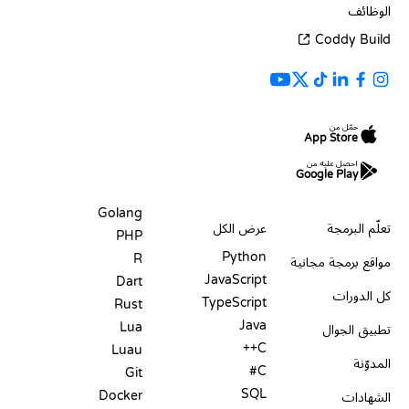
الوظائف
Coddy Build
حمّل من
App Store
احصل عليه من
Google Play
الموارد
اللغات
Golang
تعلّم البرمجة
عرض الكل
PHP
Python
R
مواقع برمجة مجانية
JavaScript
Dart
كل الدورات
TypeScript
Rust
Java
Lua
تطبيق الجوال
C++
Luau
المدوّنة
C#
Git
SQL
Docker
الشهادات