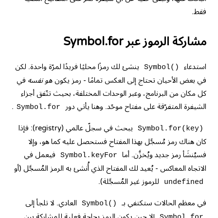
فقط.
مشاركة الرموز عبر Symbol.for
استدعاء
ينشئ لك رمزًا محليًا فريدًا لمرّة واحدة. لكن
Symbol()
في بعض الأحيان تحتاج إلى العكس تمامًا - رمز يكون
هو نفسه
في
كل مكان من البرنامج، وعبر الوحدات المختلفة، بحيث تتّفق أجزاء
الشيفرة المتفرّقة على مفتاح موحّد. وهنا يأتي دور
.
Symbol.for
يبحث في سجلّ عالمي (registry): فإذا
Symbol.for(key)
كان هناك رمز مُسجَّل بهذا المفتاح فستحصل عليه كما هو، وإلا
فسيُنشَأ رمز جديد ويُخزَّن. أما
فيعمل في
Symbol.keyFor
الاتجاه المعاكس - يُعيد لك المفتاح الذي أُنشئ به الرمز المُسجَّل (أو
للرموز غير المُسجَّلة).
undefined
في معظم الحالات ستكتفي بـ
العادي. لا تلجأ إلى
Symbol()
إلا حين يكون الرمز بحاجة فعلية للمشاركة بين
Symbol.for