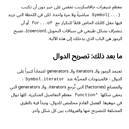
معظم شيفرات جافاسكربت تمضي على خير دون أن تكتب
مباشرةً ولا مرة واحدة. لكن في اللحظة التي تريد
Symbol(...)
فيها جعل كائنك الخاص قابلاً للتكرار مع
أو أن
for...of
يتصرّف بشكل طبيعي في سياقات التحويل (coercion)، تصبح
الرموز هي الباب الذي يدخلك إلى هذه الآلية.
ما بعد ذلك: تصريح الدوال
تعتمد الرموز والـ iterators والـ generators اعتماداً كبيراً على
الدوال - فالميثودات المخزَّنة عند
،
Symbol.iterator
والمصانع (factories) التي تُرجع iterators، والـ generators التي
يخفي شكلها
معظم التفاصيل المتكررة، كلها دوال
function*
في جوهرها. الفصل القادم مخصّص للدوال، ونبدأ فيه بالطرق
المختلفة للتصريح عنها والفروقات بين كل شكل وآخر.