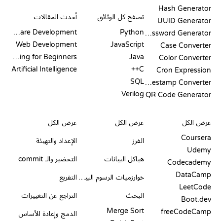
التوثيق
المدونة
Hash Generator
تصفح كل الوثائق
أحدث المقالات
UUID Generator
Software Development
Python
Password Generator
Web Development
JavaScript
Case Converter
Coding for Beginners
Java
Color Converter
Artificial Intelligence
C++
Cron Expression
SQL
Timestamp Converter
Verilog
QR Code Generator
مراجعات ومقارنات
التصورات
أوامر GIT
عرض الكل
عرض الكل
عرض الكل
Coursera
الفرز
الإعداد والتهيئة
Udemy
هياكل البيانات
التحضير والـ commit
Codecademy
DataCamp
خوارزميات الرسوم البيانية
التفريع
LeetCode
البحث
التراجع عن التغييرات
Boot.dev
Merge Sort
freeCodeCamp
الدمج وإعادة الأساس