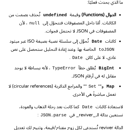
ما الذي يحدث فعليًا:
الدوال (Functions)
وقيمة
تُحذف بصمت من
undefined
الكائنات. أمّا داخل المصفوفات فتتحوّل إلى
، لأن
null
المصفوفات في JSON لا تحتمل فجوات.
كائنات
تُحوَّل إلى سلسلة نصية بصيغة ISO عبر ميثود
Date
الخاصة بها. وعند إعادة التحليل ستحصل على نص
toJSON
عادي، لا على كائن
.
Date
يُطلق خطأ
، لأنه ببساطة لا يوجد
TypeError
BigInt
مقابل له في أرقام JSON.
و**
** والمراجع الدائرية (circular references) لا
Set
Map
تعمل مباشرةً هي الأخرى.
لاستعادة كائنات
كما كانت بعد رحلة الذهاب والعودة،
Date
نستعين بدالة الـ_reviver_ في
:
JSON.parse
الدالة reviver تُستدعى لكل زوج مفتاح/قيمة، وتتيح لك تعديل