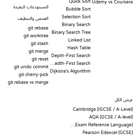
Quick Sort
Udemy vs Coursera
المستودعات البعيدة
Bubble Sort
Selection Sort
الفحص والتنظيف
Binary Search
git rebase
Binary Search Tree
git worktree
Linked List
git stash
Hash Table
git merge
Depth-First Search
git reset
Breadth-First Search
git undo commit
Dijkstra's Algorithm
git cherry-pick
git rebase vs merge
الشيفرة الزائفة
عرض الكل
Cambridge (IGCSE / A-Level)
AQA (GCSE / A-level)
OCR (Exam Reference Language)
Pearson Edexcel (GCSE)