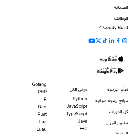
الصحافة
الوظائف
Coddy Build
حمّل من
App Store
احصل عليه من
Google Play
الموارد
اللغات
Golang
تعلّم البرمجة
عرض الكل
PHP
Python
R
مواقع برمجة مجانية
JavaScript
Dart
كل الدورات
TypeScript
Rust
Java
Lua
تطبيق الجوال
C++
Luau
المدوّنة