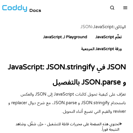
Docs
الوثائق
›
JavaScript
›
JSON
تعلّم JavaScript
Playground لـ JavaScript
ورقة JavaScript المرجعية
JSON في JavaScript: JSON.stringify
و JSON.parse بالتفصيل
تعرّف على كيفية تحويل كائنات JavaScript إلى JSON والعكس
باستخدام JSON.stringify و JSON.parse، مع شرح دوال replacer و
reviver والقيم التي تضيع أثناء التحويل.
تحتوي هذه الصفحة على محررات قابلة للتشغيل - حرّر، شغّل، وشاهد
▶
النتيجة فوراً.