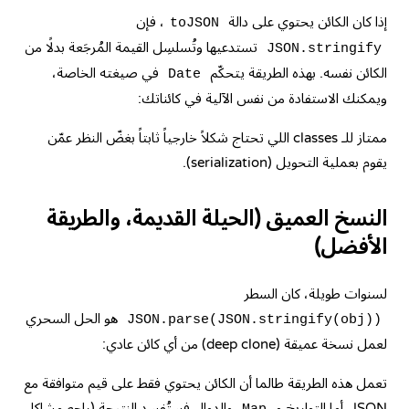
إذا كان الكائن يحتوي على دالة
، فإن
toJSON
تستدعيها وتُسلسِل القيمة المُرجَعة بدلًا من
JSON.stringify
الكائن نفسه. بهذه الطريقة يتحكّم
في صيغته الخاصة،
Date
ويمكنك الاستفادة من نفس الآلية في كائناتك:
ممتاز للـ classes اللي تحتاج شكلاً خارجياً ثابتاً بغضّ النظر عمّن
يقوم بعملية التحويل (serialization).
النسخ العميق (الحيلة القديمة، والطريقة
الأفضل)
لسنوات طويلة، كان السطر
هو الحل السحري
JSON.parse(JSON.stringify(obj))
لعمل نسخة عميقة (deep clone) من أي كائن عادي:
تعمل هذه الطريقة طالما أن الكائن يحتوي فقط على قيم متوافقة مع
JSON. أما التواريخ و
والدوال فستُفسد النتيجة (راجع مشاكل