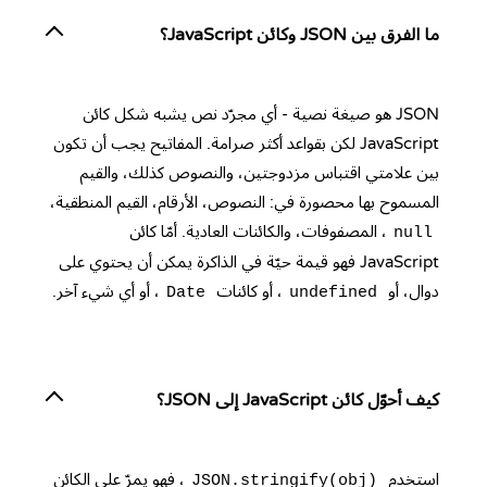
ما الفرق بين JSON وكائن JavaScript؟
JSON هو صيغة نصية - أي مجرّد نص يشبه شكل كائن
JavaScript لكن بقواعد أكثر صرامة. المفاتيح يجب أن تكون
بين علامتي اقتباس مزدوجتين، والنصوص كذلك، والقيم
المسموح بها محصورة في: النصوص، الأرقام، القيم المنطقية،
، المصفوفات، والكائنات العادية. أمّا كائن
null
JavaScript فهو قيمة حيّة في الذاكرة يمكن أن يحتوي على
دوال، أو
، أو كائنات
، أو أي شيء آخر.
Date
undefined
كيف أحوّل كائن JavaScript إلى JSON؟
استخدم
، فهو يمرّ على الكائن
JSON.stringify(obj)