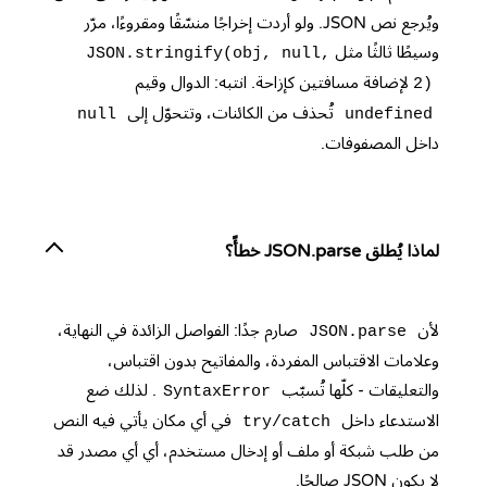
ويُرجع نص JSON. ولو أردت إخراجًا منسّقًا ومقروءًا، مرّر
وسيطًا ثالثًا مثل
JSON.stringify(obj, null,
لإضافة مسافتين كإزاحة. انتبه: الدوال وقيم
2)
تُحذف من الكائنات، وتتحوّل إلى
null
undefined
داخل المصفوفات.
لماذا يُطلق JSON.parse خطأً؟
لأن
صارم جدًا: الفواصل الزائدة في النهاية،
JSON.parse
وعلامات الاقتباس المفردة، والمفاتيح بدون اقتباس،
والتعليقات - كلّها تُسبّب
. لذلك ضع
SyntaxError
الاستدعاء داخل
في أي مكان يأتي فيه النص
try/catch
من طلب شبكة أو ملف أو إدخال مستخدم، أي أي مصدر قد
لا يكون JSON صالحًا.