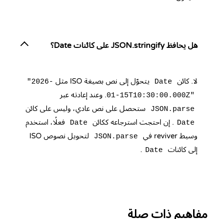
هل يحافظ JSON.stringify على كائنات Date؟
لا. كائن
يتحوّل إلى نص بصيغة ISO مثل
"2026-
Date
. وعند إعادته عبر
01-15T10:30:00.000Z"
ستحصل على نص عادي، وليس على كائن
JSON.parse
. إن احتجت استرجاعه ككائن
فعلًا، استخدم
Date
Date
وسيط reviver في
لتحويل نصوص ISO
JSON.parse
إلى كائنات
.
Date
مفاهيم ذات صلة