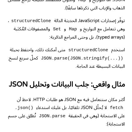
Map
الذهاب والإياب التي ذكرناها سابقًا).
توفّر إصدارات JavaScript الحديثة الدالة
،
structuredClone
وهي تتعامل مع التواريخ و
و
والمصفوفات المُكتَبة
Set
Map
(typed arrays)، بل وحتى المراجع الدائرية:
استخدم
متى أمكنك ذلك، واحتفظ بحيلة
structuredClone
كحلّ سريع لنسخ
JSON.parse(JSON.stringify(...))
البيانات البسيطة عند الحاجة.
مثال واقعي: جلب البيانات وتحليل JSON
أكثر مكان ستتعامل فيه مع JSON هو طلبات HTTP. لاحظ أن
لا يُحلّل JSON تلقائيًا، بل عليك استدعاء
.json()
fetch
على الاستجابة (وهي في الحقيقة
تُطبَّق على جسم
JSON.parse
الاستجابة):