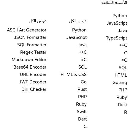
الأسئلة الشائعة
PLAYGROUNDS
شهادات
أدوات
Python
عرض الكل
عرض الكل
JavaScript
ASCII Art Generator
Python
Java
JSON Formatter
JavaScript
TypeScript
SQL Formatter
Java
C++
Regex Tester
C++
C
Markdown Editor
C#
C#
Base64 Encoder
SQL
SQL
URL Encoder
HTML & CSS
HTML
JWT Decoder
Go
Golang
Diff Checker
Rust
PHP
PHP
Ruby
Ruby
Rust
Swift
R
Dart
C