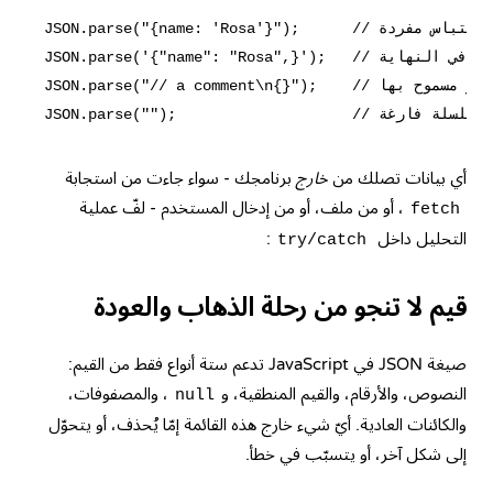
JSON.parse("{name: 'Rosa'}");      // مفتاح بدون علامات اقتباس، علامات اقتباس مفردة

JSON.parse('{"name": "Rosa",}');   // فاصلة زائدة في النهاية

JSON.parse("// a comment\n{}");    // التعليقات غير مسموح بها

أي بيانات تصلك من
خارج
برنامجك - سواء جاءت من استجابة
، أو من ملف، أو من إدخال المستخدم - لفّ عملية
fetch
التحليل داخل
:
try/catch
قيم لا تنجو من رحلة الذهاب والعودة
صيغة JSON في JavaScript تدعم ستة أنواع فقط من القيم:
النصوص، والأرقام، والقيم المنطقية، و
، والمصفوفات،
null
والكائنات العادية. أيّ شيء خارج هذه القائمة إمّا يُحذف، أو يتحوّل
إلى شكل آخر، أو يتسبّب في خطأ.