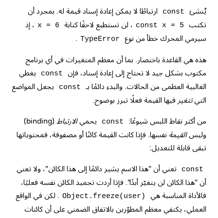
يُنشئ
ارتباطًا لا يمكن إعادة إسناد قيمة له. بمجرد أن
const
تكتب
، لن تستطيع لاحقًا كتابة
، إذ
x = 6
const x = 5
سيرمي المحرك خطأ من نوع
.
TypeError
هذه هي القاعدة باختصار. بما أن معظم المتغيرات في أي برنامج
مكتوب بشكل جيد لا تحتاج إلى إعادة إسناد، فإن
يغطي
const
الغالبية العظمى من الحالات. والبدء دائمًا بـ
يجعل المواضع
const
التي
تتغير
فيها القيمة فعلًا تبرز بوضوح.
من أكثر نقاط اللبس شيوعًا:
يحمي
الارتباط
(binding)
const
وليس
القيمة
نفسها. فإذا كانت القيمة كائنًا أو مصفوفة، فمحتوياتها
تبقى قابلة للتعديل:
تعني أن "هذا الاسم يشير دائمًا إلى هذا الكائن"، ولا تعني
const
أن "هذا الكائن لن يتغيّر أبدًا". فإذا أردت تجميد الكائن نفسه فعليًا،
فالأداة المناسبة هي
. لكن في الواقع
Object.freeze(user)
العملي، يكتفي معظم المطوّرين بالاتفاق الضمني على أن كائنات