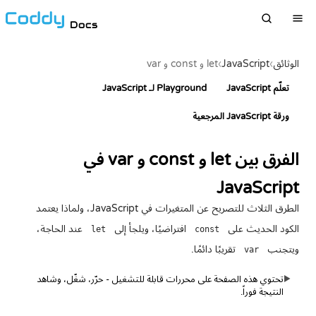
Docs
الوثائق
›
JavaScript
›
let و const و var
تعلّم JavaScript
Playground لـ JavaScript
ورقة JavaScript المرجعية
الفرق بين let و const و var في
JavaScript
الطرق الثلاث للتصريح عن المتغيرات في JavaScript، ولماذا يعتمد
الكود الحديث على
افتراضيًا، ويلجأ إلى
عند الحاجة،
let
const
ويتجنب
تقريبًا دائمًا.
var
تحتوي هذه الصفحة على محررات قابلة للتشغيل - حرّر، شغّل، وشاهد
▶
النتيجة فوراً.