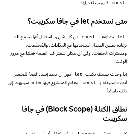
لا يجب تعديلها.
const
متى نستخدم let في جافا سكريبت؟
مطابقة لـ
في كل شيء، باستثناء أنها تسمح لك
const
let
بإعادة تعيين القيمة. استخدمها مع العدّادات، والمُجمِّعات،
ومتغيّرات الحلقات، وفي أي مكان تتغيّر فيه القيمة فعليًا مع مرور
الوقت.
إذا وجدت نفسك تكتب
دون أن تعيد إسناد قيمة للمتغير
let
أبداً، فاستبدله بـ
. معظم المشاريع فيها linter سينبهك إلى
const
ذلك تلقائياً.
نطاق الكتلة (Block Scope) في جافا
سكريبت