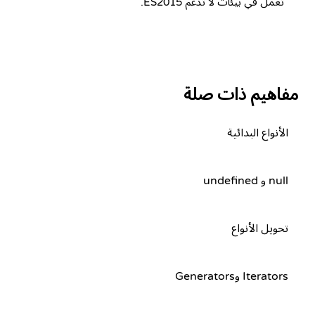
تعمل في بيئات لا تدعم ES2015.
مفاهيم ذات صلة
الأنواع البدائية
null و undefined
تحويل الأنواع
Iterators وGenerators