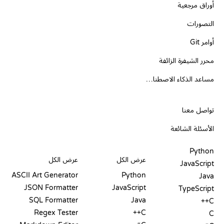
أوراق مرجعية
التصورات
أوامر Git
محرر الشيفرة الزائفة
مساعد الذكاء الاصطناعي
الدعم
تواصل معنا
الأسئلة الشائعة
PLAYGROUNDS
شهادات
أدوات
Python
عرض الكل
عرض الكل
JavaScript
ASCII Art Generator
Python
Java
JSON Formatter
JavaScript
TypeScript
SQL Formatter
Java
C++
Regex Tester
C++
C