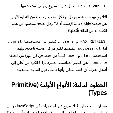
فقط عند العمل على مشروع يفرض استخدامها.
var
الالتزام بهذه القاعدة يجعل نية كل متغير واضحة من النظرة الأولى:
هل قيمته قابلة لإعادة الإسناد أم لا؟ وهل نطاقه محصور في هذه
الكتلة أم في الدالة بأكملها؟
و
لا تتغير أبدًا، فاستخدمنا
.
const
users
MAX_RETRIES
أما
فقيمتها تكبر مع كل عملية ناجحة، ولهذا
successful
استخدمنا
. و
يُنشَأ من جديد في كل دورة من الحلقة،
user
let
فـ
هي الخيار المناسب. بمجرد قراءة الكود من أعلى إلى
const
أسفل تعرف أي القيم تتبدّل وأيها ثابت، دون الحاجة لتشغيله.
الخطوة التالية: الأنواع الأولية (Primitive
Types)
بعد أن أتقنت طريقة التصريح عن المتغيرات في JavaScript، يبقى
سؤال مهم: ما هي أنواع القيم التي يمكن لهذه المتغيرات أن تحملها؟