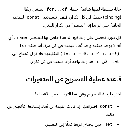
حالة بسيطة لكنها شائعة: حلقة
بتنشئ ربطًا
for...of
(binding) جديدًا في كل تكرار، فتقدر تستخدم
لمتغير
const
الحلقة حتى لو بدا إنه "بيتغير" من تكرار للتاني.
كل دورة تحصل على ربط (binding) خاص بها للمتغير
، أي
name
أنه لا يوجد متغير واحد تُعاد قيمته في كل مرة. أما حلقة
for
التقليدية فلا تزال تحتاج إلى
(let i = 0; i < n; i++)
، لأن
هنا ربط واحد تُزاد قيمته في كل تكرار.
i
let
قاعدة عملية للتصريح عن المتغيرات
اختر طريقة التصريح وفق هذا الترتيب من الأفضلية:
افتراضيًا. إذا كانت القيمة لن يُعاد إسنادها، فأفصِح عن
const
ذلك.
حين يحتاج الربط فعلًا إلى التغيير.
let