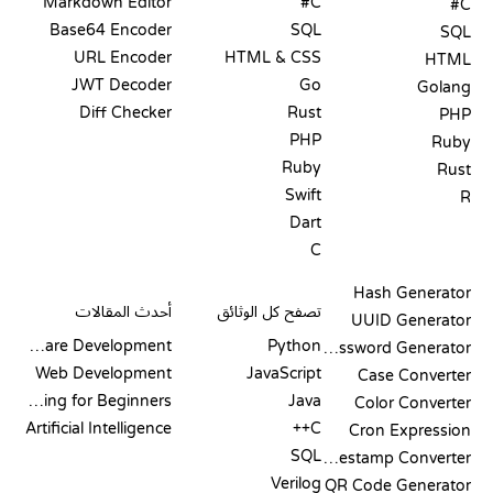
Markdown Editor
C#
C#
Base64 Encoder
SQL
SQL
URL Encoder
HTML & CSS
HTML
JWT Decoder
Go
Golang
Diff Checker
Rust
PHP
PHP
Ruby
Ruby
Rust
Swift
R
Dart
C
التوثيق
المدونة
Hash Generator
تصفح كل الوثائق
أحدث المقالات
UUID Generator
Software Development
Python
Password Generator
Web Development
JavaScript
Case Converter
Coding for Beginners
Java
Color Converter
Artificial Intelligence
C++
Cron Expression
SQL
Timestamp Converter
Verilog
QR Code Generator