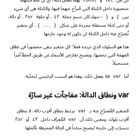
كل من
و
لهما
نطاق كتلة
، أي أن صلاحيتهما
const
let
محصورة داخل الكتلة التي صُرِّح عنهما فيها. والكتلة هي أي شيء
بين
و
- سواء كان جسم جملة
، أو حلقة
، أو دالة،
for
if
}
{
أو حتى كتلة مستقلة مجردة على شكل
. أي متغير
{ ... }
تُصرّح عنه داخل الكتلة لن يكون له وجود خارجها.
هذا هو السلوك الذي تريده فعلاً: كل متغير يبقى محصوراً في نطاق
المهمة التي يخصها، ويصبح تعارض الأسماء عن طريق الخطأ أمراً
مستحيلاً.
أما
فلا يفعل ذلك، وهذا هو السبب الرئيسي لتجنّبه.
var
var ونطاق الدالة: مفاجآت غير سارّة
المتغير المُصرَّح عنه بـ
يرتبط بنطاق أقرب
دالة
، لا بنطاق
var
أقرب بلوك. ومعنى ذلك أن
المُعرَّف داخل
أو
for
if
var
يتسرّب إلى خارجه ليصبح متاحاً في الدالة المحيطة بأكملها: