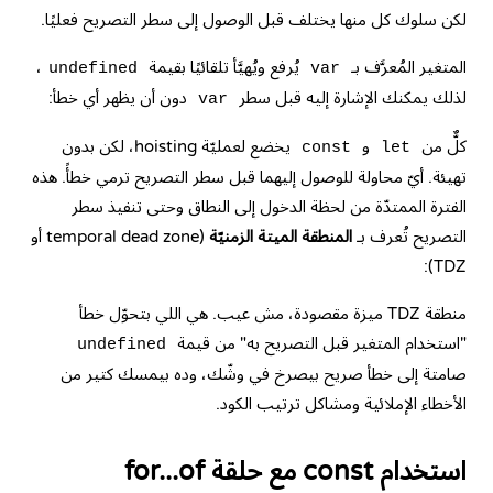
لكن سلوك كل منها يختلف قبل الوصول إلى سطر التصريح فعليًا.
المتغير المُعرَّف بـ
يُرفع ويُهيَّأ تلقائيًا بقيمة
،
undefined
var
لذلك يمكنك الإشارة إليه قبل سطر
دون أن يظهر أي خطأ:
var
كلٌّ من
و
يخضع لعمليّة hoisting، لكن بدون
const
let
تهيئة. أيّ محاولة للوصول إليهما قبل سطر التصريح ترمي خطأً. هذه
الفترة الممتدّة من لحظة الدخول إلى النطاق وحتى تنفيذ سطر
التصريح تُعرف بـ
المنطقة الميتة الزمنيّة
(temporal dead zone أو
TDZ):
منطقة TDZ ميزة مقصودة، مش عيب. هي اللي بتحوّل خطأ
"استخدام المتغير قبل التصريح به" من قيمة
undefined
صامتة إلى خطأ صريح بيصرخ في وشّك، وده بيمسك كتير من
الأخطاء الإملائية ومشاكل ترتيب الكود.
استخدام const مع حلقة for...of