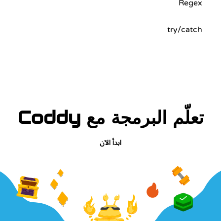
Regex
try/catch
تعلّم البرمجة مع Coddy
ابدأ الآن