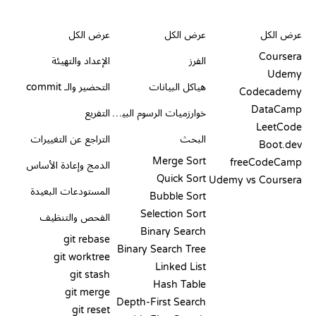
مراجعات ومقارنات
التصورات
أوامر GIT
عرض الكل
عرض الكل
عرض الكل
Coursera
الفرز
الإعداد والتهيئة
Udemy
هياكل البيانات
التحضير والـ commit
Codecademy
DataCamp
خوارزميات الرسوم البيانية
التفريع
LeetCode
البحث
التراجع عن التغييرات
Boot.dev
Merge Sort
freeCodeCamp
الدمج وإعادة الأساس
Quick Sort
Udemy vs Coursera
المستودعات البعيدة
Bubble Sort
Selection Sort
الفحص والتنظيف
Binary Search
git rebase
Binary Search Tree
git worktree
Linked List
git stash
Hash Table
git merge
Depth-First Search
git reset