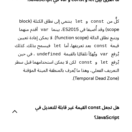
كلٌّ من
و
ينتمي إلى نطاق الكتلة (block
let
const
scope) وقد أُضيفا في ES2015، بينما
أقدم منهما
var
ويتبع نطاق الدالة (function scope). لا يمكن إعادة تعيين
قيمة
بعد تعريفها، أما
فيسمح بذلك. كذلك
let
const
يُرفع
ويُهيَّأ تلقائيًا بالقيمة
، في حين
undefined
var
يُرفع
و
لكن لا يمكن استخدامهما قبل سطر
const
let
التعريف الفعلي، وهذا ما يُعرف بالمنطقة الميتة المؤقتة
(Temporal Dead Zone).
هل تجعل const القيمة غير قابلة للتعديل في
JavaScript؟