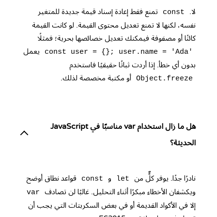
لا.
تمنع فقط إعادة إسناد قيمة جديدة للمتغير
const
نفسه، لكنها لا تمنع تعديل محتوى القيمة. لو كانت القيمة
كائنًا أو مصفوفة فيمكنك تعديل خصائصها بحرية؛ فمثلًا
يعمل
const user = {}; user.name = 'Ada'
بدون أي خطأ. إذا أردت ثباتًا حقيقيًا فاستخدم
أو مكتبة مخصصة لذلك.
Object.freeze
هل ما زال استخدام var مناسبًا في JavaScript
الحديثة؟
نادرًا جدًا. يوفر كلٌّ من
و
قواعد نطاق أوضح
const
let
ويكشفان الأخطاء مبكرًا أثناء التحليل. غالبًا لن تصادف
var
إلا في الأكواد القديمة أو في بعض السكربتات التي يجب أن