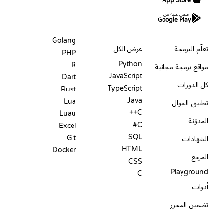
App Store
احصل عليه من
Google Play
الموارد
اللغات
Golang
تعلّم البرمجة
عرض الكل
PHP
Python
R
مواقع برمجة مجانية
JavaScript
Dart
كل الدورات
TypeScript
Rust
Java
Lua
تطبيق الجوال
C++
Luau
المدوّنة
C#
Excel
SQL
Git
الشهادات
HTML
Docker
المرجع
CSS
Playground
C
أدوات
تضمين المحرر