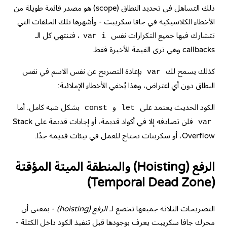
ذلك التساهل في تحديد النطاق (scope) هو مصدر قائمة طويلة من
الأخطاء الكلاسيكية في جافا سكريبت - وأشهرها تلك الحلقات التي
تتشارك فيها جميع التكرارات نفس
، فتنتهي كل الـ
var i
callbacks وهي ترى القيمة الأخيرة فقط.
كذلك يسمح لك
بإعادة التصريح عن نفس الاسم في نفس
var
النطاق دون أي اعتراض، وهذا يُخفي الأخطاء الإملائية:
الكود الحديث يعتمد على
و
بشكل شبه كامل. أما
const
let
فلن تصادفه إلا في أكواد قديمة، أو إجابات قديمة على Stack
var
Overflow، أو سكربتات تحتاج للعمل في بيئات قديمة جدًا.
الرفع (Hoisting) والمنطقة الميتة المؤقتة
(Temporal Dead Zone)
التصريحات الثلاثة جميعها تخضع لـ
الرفع (hoisting)
- بمعنى أن
محرك جافا سكريبت يعرف بوجودها قبل تنفيذ الكود داخل الكتلة -