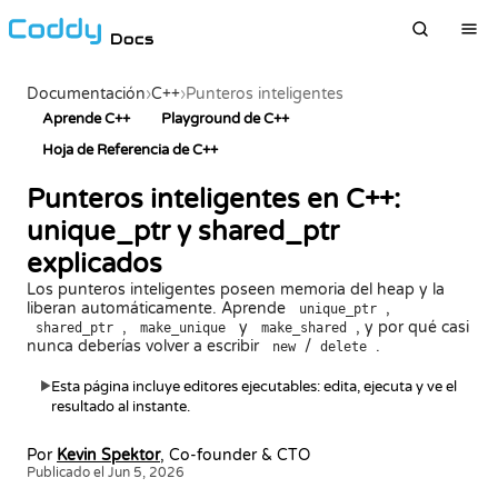
Docs
Documentación
›
C++
›
Punteros inteligentes
Aprende C++
Playground de C++
Hoja de Referencia de C++
Punteros inteligentes en C++:
unique_ptr y shared_ptr
explicados
Los punteros inteligentes poseen memoria del heap y la
liberan automáticamente. Aprende
,
unique_ptr
,
y
, y por qué casi
shared_ptr
make_unique
make_shared
nunca deberías volver a escribir
/
.
new
delete
Esta página incluye editores ejecutables: edita, ejecuta y ve el
▶
resultado al instante.
Por
Kevin Spektor
, Co-founder & CTO
Publicado el Jun 5, 2026