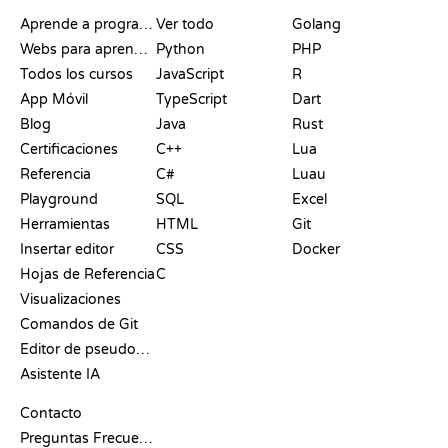
RECURSOS
LENGUAJES
Aprende a programar
Ver todo
Golang
Webs para aprender a programar gratis
Python
PHP
Todos los cursos
JavaScript
R
App Móvil
TypeScript
Dart
Blog
Java
Rust
Certificaciones
C++
Lua
Referencia
C#
Luau
Playground
SQL
Excel
Herramientas
HTML
Git
Insertar editor
CSS
Docker
Hojas de Referencia
C
Visualizaciones
Comandos de Git
Editor de pseudocódigo
Asistente IA
SOPORTE
Contacto
Preguntas Frecuentes