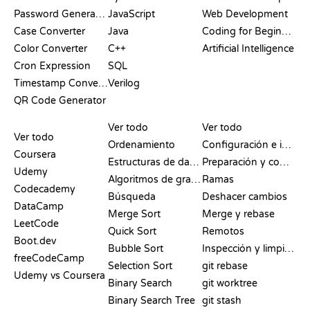
Password Generator
JavaScript
Web Development
Case Converter
Java
Coding for Beginners
Color Converter
C++
Artificial Intelligence
Cron Expression
SQL
Timestamp Converter
Verilog
QR Code Generator
RESEÑAS Y
VISUALIZACIONES
COMANDOS DE GIT
COMPARATIVAS
Ver todo
Ver todo
Ver todo
Ordenamiento
Configuración e inicio
Coursera
Estructuras de datos
Preparación y commit
Udemy
Algoritmos de grafos
Ramas
Codecademy
Búsqueda
Deshacer cambios
DataCamp
Merge Sort
Merge y rebase
LeetCode
Quick Sort
Remotos
Boot.dev
Bubble Sort
Inspección y limpieza
freeCodeCamp
Selection Sort
git rebase
Udemy vs Coursera
Binary Search
git worktree
Binary Search Tree
git stash