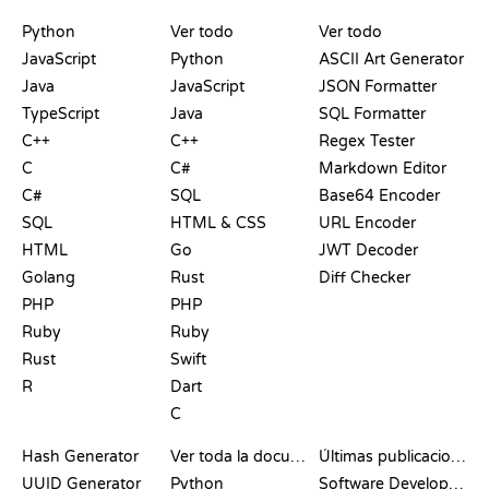
PLAYGROUNDS
CERTIFICACIONES
HERRAMIENTAS
Python
Ver todo
Ver todo
JavaScript
Python
ASCII Art Generator
Java
JavaScript
JSON Formatter
TypeScript
Java
SQL Formatter
C++
C++
Regex Tester
C
C#
Markdown Editor
C#
SQL
Base64 Encoder
SQL
HTML & CSS
URL Encoder
HTML
Go
JWT Decoder
Golang
Rust
Diff Checker
PHP
PHP
Ruby
Ruby
Rust
Swift
R
Dart
C
DOCUMENTACIÓN
BLOG
Hash Generator
Ver toda la documentación
Últimas publicaciones
UUID Generator
Python
Software Development