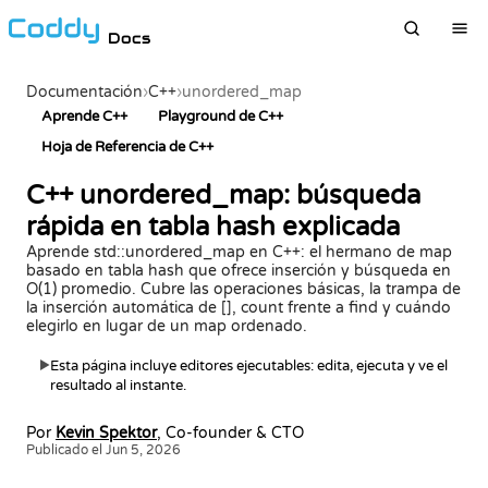
Docs
Documentación
›
C++
›
unordered_map
Aprende C++
Playground de C++
Hoja de Referencia de C++
C++ unordered_map: búsqueda
rápida en tabla hash explicada
Aprende std::unordered_map en C++: el hermano de map
basado en tabla hash que ofrece inserción y búsqueda en
O(1) promedio. Cubre las operaciones básicas, la trampa de
la inserción automática de [], count frente a find y cuándo
elegirlo en lugar de un map ordenado.
Esta página incluye editores ejecutables: edita, ejecuta y ve el
▶
resultado al instante.
Por
Kevin Spektor
, Co-founder & CTO
Publicado el Jun 5, 2026