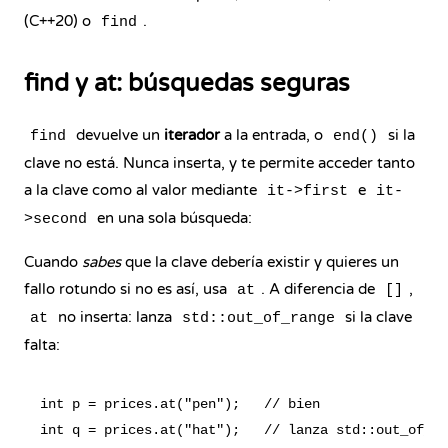
(C++20) o
.
find
find y at: búsquedas seguras
devuelve un
iterador
a la entrada, o
si la
find
end()
clave no está. Nunca inserta, y te permite acceder tanto
a la clave como al valor mediante
e
it->first
it-
en una sola búsqueda:
>second
Cuando
sabes
que la clave debería existir y quieres un
fallo rotundo si no es así, usa
. A diferencia de
,
at
[]
no inserta:
lanza
si la clave
at
std::out_of_range
falta:
int p = prices.at("pen");   // bien
