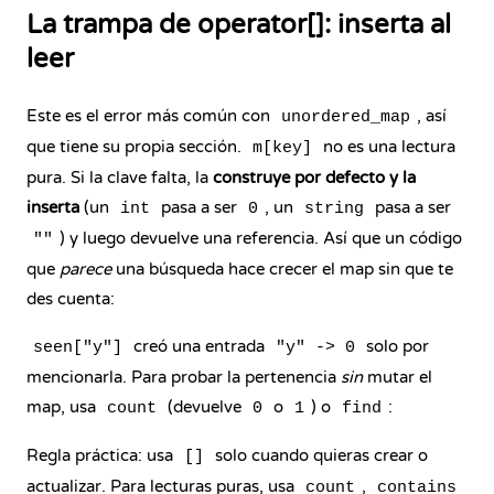
La trampa de operator[]: inserta al
leer
Este es el error más común con
, así
unordered_map
que tiene su propia sección.
no es una lectura
m[key]
pura. Si la clave falta, la
construye por defecto y la
inserta
(un
pasa a ser
, un
pasa a ser
int
0
string
) y luego devuelve una referencia. Así que un código
""
que
parece
una búsqueda hace crecer el map sin que te
des cuenta:
creó una entrada
solo por
seen["y"]
"y" -> 0
mencionarla. Para probar la pertenencia
sin
mutar el
map, usa
(devuelve
o
) o
:
count
0
1
find
Regla práctica: usa
solo cuando quieras crear o
[]
actualizar. Para lecturas puras, usa
,
count
contains