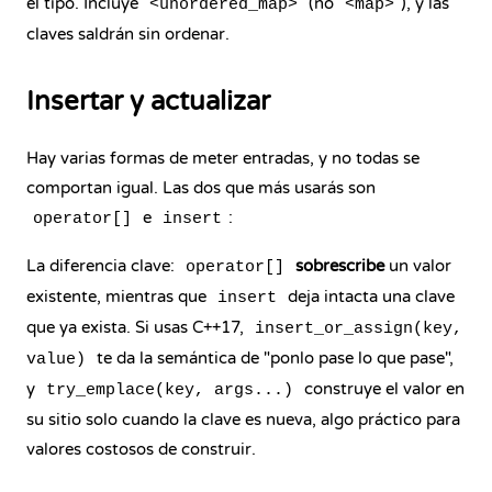
el tipo. Incluye
(no
), y las
<unordered_map>
<map>
claves saldrán sin ordenar.
Insertar y actualizar
Hay varias formas de meter entradas, y no todas se
comportan igual. Las dos que más usarás son
e
:
operator[]
insert
La diferencia clave:
sobrescribe
un valor
operator[]
existente, mientras que
deja intacta una clave
insert
que ya exista. Si usas C++17,
insert_or_assign(key,
te da la semántica de "ponlo pase lo que pase",
value)
y
construye el valor en
try_emplace(key, args...)
su sitio solo cuando la clave es nueva, algo práctico para
valores costosos de construir.