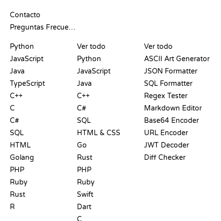
SOPORTE
Contacto
Preguntas Frecuentes
PLAYGROUNDS
CERTIFICACIONES
HERRAMIENTAS
Python
Ver todo
Ver todo
JavaScript
Python
ASCII Art Generator
Java
JavaScript
JSON Formatter
TypeScript
Java
SQL Formatter
C++
C++
Regex Tester
C
C#
Markdown Editor
C#
SQL
Base64 Encoder
SQL
HTML & CSS
URL Encoder
HTML
Go
JWT Decoder
Golang
Rust
Diff Checker
PHP
PHP
Ruby
Ruby
Rust
Swift
R
Dart
C