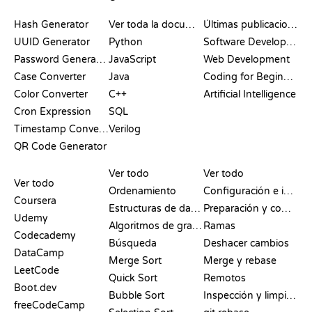
DOCUMENTACIÓN
BLOG
Hash Generator
Ver toda la documentación
Últimas publicaciones
UUID Generator
Python
Software Development
Password Generator
JavaScript
Web Development
Case Converter
Java
Coding for Beginners
Color Converter
C++
Artificial Intelligence
Cron Expression
SQL
Timestamp Converter
Verilog
QR Code Generator
RESEÑAS Y
VISUALIZACIONES
COMANDOS DE GIT
COMPARATIVAS
Ver todo
Ver todo
Ver todo
Ordenamiento
Configuración e inicio
Coursera
Estructuras de datos
Preparación y commit
Udemy
Algoritmos de grafos
Ramas
Codecademy
Búsqueda
Deshacer cambios
DataCamp
Merge Sort
Merge y rebase
LeetCode
Quick Sort
Remotos
Boot.dev
Bubble Sort
Inspección y limpieza
freeCodeCamp