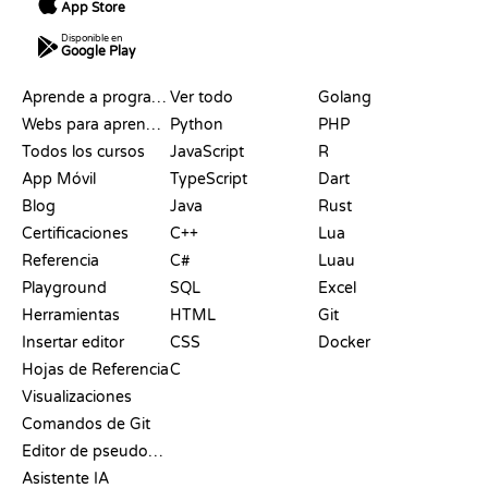
App Store
Disponible en
Google Play
RECURSOS
LENGUAJES
Aprende a programar
Ver todo
Golang
Webs para aprender a programar gratis
Python
PHP
Todos los cursos
JavaScript
R
App Móvil
TypeScript
Dart
Blog
Java
Rust
Certificaciones
C++
Lua
Referencia
C#
Luau
Playground
SQL
Excel
Herramientas
HTML
Git
Insertar editor
CSS
Docker
Hojas de Referencia
C
Visualizaciones
Comandos de Git
Editor de pseudocódigo
Asistente IA