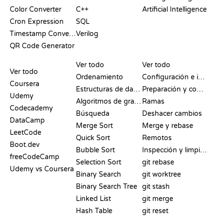
Color Converter
C++
Artificial Intelligence
Cron Expression
SQL
Timestamp Converter
Verilog
QR Code Generator
RESEÑAS Y
VISUALIZACIONES
COMANDOS DE GIT
COMPARATIVAS
Ver todo
Ver todo
Ver todo
Ordenamiento
Configuración e inicio
Coursera
Estructuras de datos
Preparación y commit
Udemy
Algoritmos de grafos
Ramas
Codecademy
Búsqueda
Deshacer cambios
DataCamp
Merge Sort
Merge y rebase
LeetCode
Quick Sort
Remotos
Boot.dev
Bubble Sort
Inspección y limpieza
freeCodeCamp
Selection Sort
git rebase
Udemy vs Coursera
Binary Search
git worktree
Binary Search Tree
git stash
Linked List
git merge
Hash Table
git reset