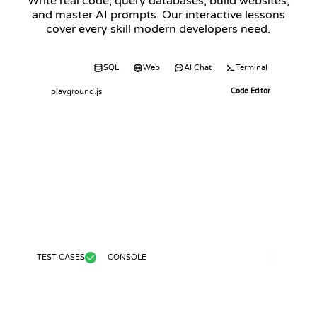
Write real code, query databases, build websites,
and master AI prompts. Our interactive lessons
cover every skill modern developers need.
Code
SQL
Web
AI Chat
Terminal
playground.js
Code Editor
TEST CASES
CONSOLE