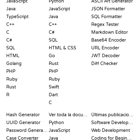
JavaScript
Python
ASCII Art Generator
Java
JavaScript
JSON Formatter
TypeScript
Java
SQL Formatter
C++
C++
Regex Tester
C
C#
Markdown Editor
C#
SQL
Base64 Encoder
SQL
HTML & CSS
URL Encoder
HTML
Go
JWT Decoder
Golang
Rust
Diff Checker
PHP
PHP
Ruby
Ruby
Rust
Swift
R
Dart
C
DOCUMENTACIÓN
BLOG
Hash Generator
Ver toda la documentación
Últimas publicaciones
UUID Generator
Python
Software Development
Password Generator
JavaScript
Web Development
Case Converter
Java
Coding for Beginners