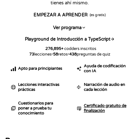
tienes ahí mismo.
EMPEZAR A APRENDER
(es gratis)
Ver programa
Playground de Introducción a TypeScript
276,895
+
codders inscritos
73
lecciones
•
58
retos
•
438
preguntas de quiz
Ayuda de codificación
Apto para principiantes
con IA
Lecciones interactivas
Narración de audio en
prácticas
cada lección
Cuestionarios para
Certificado gratuito de
poner a prueba tu
finalización
conocimiento