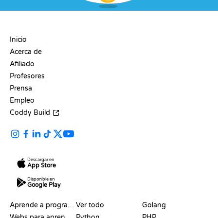
EMPRESA
Inicio
Acerca de
Afiliado
Profesores
Prensa
Empleo
Coddy Build
Descargar en
App Store
Disponible en
Google Play
RECURSOS
LENGUAJES
Aprende a programar
Ver todo
Golang
Webs para aprender a programar gratis
Python
PHP