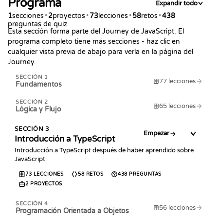
Programa
Expandir todo
1
secciones
•
2
proyectos
•
73
lecciones
•
58
retos
•
438
preguntas de quiz
Esta sección forma parte del Journey de JavaScript. El
programa completo tiene más secciones - haz clic en
cualquier vista previa de abajo para verla en la página del
Journey.
SECCIÓN
1
77
lecciones
Fundamentos
SECCIÓN
2
65
lecciones
Lógica y Flujo
SECCIÓN
3
Empezar
Introducción a TypeScript
Introducción a TypeScript después de haber aprendido sobre
JavaScript
73
LECCIONES
58
RETOS
438
PREGUNTAS
2
PROYECTOS
SECCIÓN
4
56
lecciones
Programación Orientada a Objetos