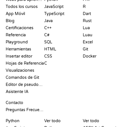
Todos los cursos
JavaScript
R
App Móvil
TypeScript
Dart
Blog
Java
Rust
Certificaciones
C++
Lua
Referencia
C#
Luau
Playground
SQL
Excel
Herramientas
HTML
Git
Insertar editor
CSS
Docker
Hojas de Referencia
C
Visualizaciones
Comandos de Git
Editor de pseudocódigo
Asistente IA
SOPORTE
Contacto
Preguntas Frecuentes
PLAYGROUNDS
CERTIFICACIONES
HERRAMIENTAS
Python
Ver todo
Ver todo