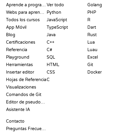
Aprende a programar
Ver todo
Golang
Webs para aprender a programar gratis
Python
PHP
Todos los cursos
JavaScript
R
App Móvil
TypeScript
Dart
Blog
Java
Rust
Certificaciones
C++
Lua
Referencia
C#
Luau
Playground
SQL
Excel
Herramientas
HTML
Git
Insertar editor
CSS
Docker
Hojas de Referencia
C
Visualizaciones
Comandos de Git
Editor de pseudocódigo
Asistente IA
SOPORTE
Contacto
Preguntas Frecuentes