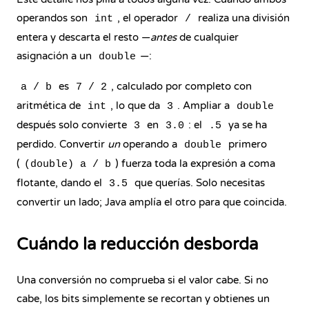
operandos son
, el operador
realiza una división
int
/
entera y descarta el resto —
antes
de cualquier
asignación a un
—:
double
es
, calculado por completo con
a / b
7 / 2
aritmética de
, lo que da
. Ampliar a
int
3
double
después solo convierte
en
: el
ya se ha
3
3.0
.5
perdido. Convertir
un
operando a
primero
double
(
) fuerza toda la expresión a coma
(double) a / b
flotante, dando el
que querías. Solo necesitas
3.5
convertir un lado; Java amplía el otro para que coincida.
Cuándo la reducción desborda
Una conversión no comprueba si el valor cabe. Si no
cabe, los bits simplemente se recortan y obtienes un