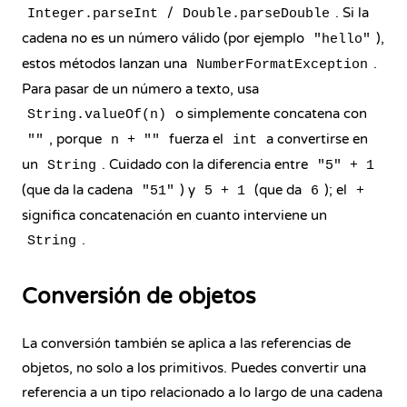
/
. Si la
Integer.parseInt
Double.parseDouble
cadena no es un número válido (por ejemplo
),
"hello"
estos métodos
lanzan una
.
NumberFormatException
Para pasar de un número a texto, usa
o simplemente concatena con
String.valueOf(n)
, porque
fuerza el
a convertirse en
""
n + ""
int
un
. Cuidado con la diferencia entre
String
"5" + 1
(que da la cadena
) y
(que da
); el
"51"
5 + 1
6
+
significa concatenación en cuanto interviene un
.
String
Conversión de objetos
La conversión también se aplica a las referencias de
objetos, no solo a los primitivos. Puedes convertir una
referencia a un tipo relacionado a lo largo de una cadena