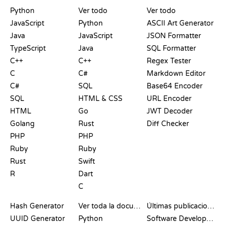
PLAYGROUNDS
CERTIFICACIONES
HERRAMIENTAS
Python
Ver todo
Ver todo
JavaScript
Python
ASCII Art Generator
Java
JavaScript
JSON Formatter
TypeScript
Java
SQL Formatter
C++
C++
Regex Tester
C
C#
Markdown Editor
C#
SQL
Base64 Encoder
SQL
HTML & CSS
URL Encoder
HTML
Go
JWT Decoder
Golang
Rust
Diff Checker
PHP
PHP
Ruby
Ruby
Rust
Swift
R
Dart
C
DOCUMENTACIÓN
BLOG
Hash Generator
Ver toda la documentación
Últimas publicaciones
UUID Generator
Python
Software Development