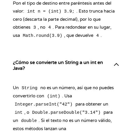
Pon el tipo de destino entre paréntesis antes del
valor:
. Esto trunca hacia
int n = (int) 3.9;
cero (descarta la parte decimal), por lo que
obtienes
, no
. Para redondear en su lugar,
3
4
usa
, que devuelve
.
Math.round(3.9)
4
¿Cómo se convierte un String a un int en
Java?
Un
no es un número, así que no puedes
String
convertirlo con
. Usa
(int)
para obtener un
Integer.parseInt("42")
, o
para
int
Double.parseDouble("3.14")
un
. Si el texto no es un número válido,
double
estos métodos lanzan una