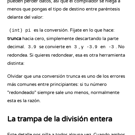
pueden perder datos, así que el compilador se niega a
menos que pongas el tipo de destino entre paréntesis
delante del valor:
es la conversión. Fíjate en lo que hace:
(int) pi
trunca
hacia cero, simplemente descartando la parte
decimal.
se convierte en
, y
en
. No
3.9
3
-3.9
-3
redondea. Si quieres redondear, esa es otra herramienta
distinta:
Olvidar que una conversión trunca es uno de los errores
más comunes entre principiantes: si tu número
"redondeado" siempre sale uno menos, normalmente
esta es la razón.
La trampa de la división entera
Este detalle nos pilla a todos alguna vez. Cuando ambos