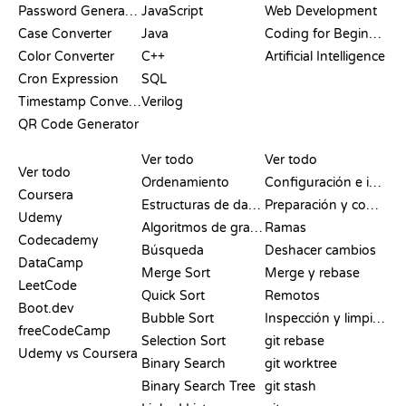
Password Generator
JavaScript
Web Development
Case Converter
Java
Coding for Beginners
Color Converter
C++
Artificial Intelligence
Cron Expression
SQL
Timestamp Converter
Verilog
QR Code Generator
RESEÑAS Y
VISUALIZACIONES
COMANDOS DE GIT
COMPARATIVAS
Ver todo
Ver todo
Ver todo
Ordenamiento
Configuración e inicio
Coursera
Estructuras de datos
Preparación y commit
Udemy
Algoritmos de grafos
Ramas
Codecademy
Búsqueda
Deshacer cambios
DataCamp
Merge Sort
Merge y rebase
LeetCode
Quick Sort
Remotos
Boot.dev
Bubble Sort
Inspección y limpieza
freeCodeCamp
Selection Sort
git rebase
Udemy vs Coursera
Binary Search
git worktree
Binary Search Tree
git stash