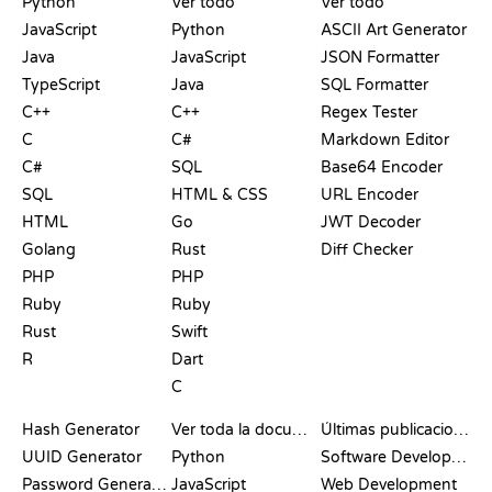
Python
Ver todo
Ver todo
JavaScript
Python
ASCII Art Generator
Java
JavaScript
JSON Formatter
TypeScript
Java
SQL Formatter
C++
C++
Regex Tester
C
C#
Markdown Editor
C#
SQL
Base64 Encoder
SQL
HTML & CSS
URL Encoder
HTML
Go
JWT Decoder
Golang
Rust
Diff Checker
PHP
PHP
Ruby
Ruby
Rust
Swift
R
Dart
C
DOCUMENTACIÓN
BLOG
Hash Generator
Ver toda la documentación
Últimas publicaciones
UUID Generator
Python
Software Development
Password Generator
JavaScript
Web Development