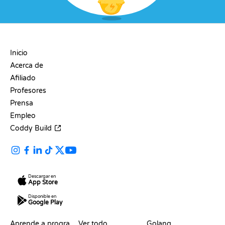
EMPRESA
Inicio
Acerca de
Afiliado
Profesores
Prensa
Empleo
Coddy Build
Descargar en
App Store
Disponible en
Google Play
RECURSOS
LENGUAJES
Aprende a programar
Ver todo
Golang