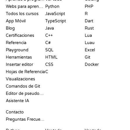
Webs para aprender a programar gratis
Python
PHP
Todos los cursos
JavaScript
R
App Móvil
TypeScript
Dart
Blog
Java
Rust
Certificaciones
C++
Lua
Referencia
C#
Luau
Playground
SQL
Excel
Herramientas
HTML
Git
Insertar editor
CSS
Docker
Hojas de Referencia
C
Visualizaciones
Comandos de Git
Editor de pseudocódigo
Asistente IA
SOPORTE
Contacto
Preguntas Frecuentes
PLAYGROUNDS
CERTIFICACIONES
HERRAMIENTAS