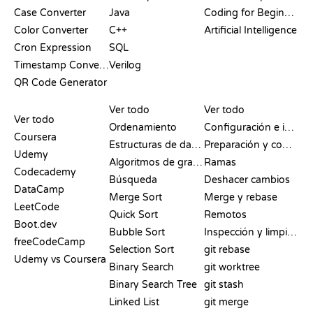
Case Converter
Java
Coding for Beginners
Color Converter
C++
Artificial Intelligence
Cron Expression
SQL
Timestamp Converter
Verilog
QR Code Generator
RESEÑAS Y
VISUALIZACIONES
COMANDOS DE GIT
COMPARATIVAS
Ver todo
Ver todo
Ver todo
Ordenamiento
Configuración e inicio
Coursera
Estructuras de datos
Preparación y commit
Udemy
Algoritmos de grafos
Ramas
Codecademy
Búsqueda
Deshacer cambios
DataCamp
Merge Sort
Merge y rebase
LeetCode
Quick Sort
Remotos
Boot.dev
Bubble Sort
Inspección y limpieza
freeCodeCamp
Selection Sort
git rebase
Udemy vs Coursera
Binary Search
git worktree
Binary Search Tree
git stash
Linked List
git merge