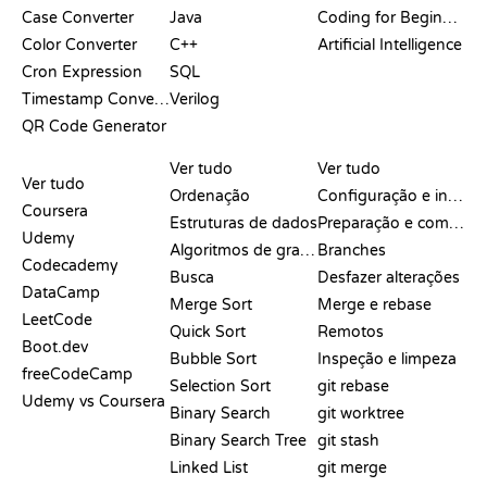
Case Converter
Java
Coding for Beginners
Color Converter
C++
Artificial Intelligence
Cron Expression
SQL
Timestamp Converter
Verilog
QR Code Generator
ANÁLISES E
VISUALIZAÇÕES
COMANDOS DO GIT
COMPARAÇÕES
Ver tudo
Ver tudo
Ver tudo
Ordenação
Configuração e início
Coursera
Estruturas de dados
Preparação e commit
Udemy
Algoritmos de grafos
Branches
Codecademy
Busca
Desfazer alterações
DataCamp
Merge Sort
Merge e rebase
LeetCode
Quick Sort
Remotos
Boot.dev
Bubble Sort
Inspeção e limpeza
freeCodeCamp
Selection Sort
git rebase
Udemy vs Coursera
Binary Search
git worktree
Binary Search Tree
git stash
Linked List
git merge