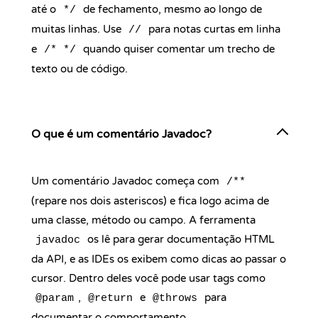
até o
de fechamento, mesmo ao longo de
*/
muitas linhas. Use
para notas curtas em linha
//
e
quando quiser comentar um trecho de
/* */
texto ou de código.
O que é um comentário Javadoc?
Um comentário Javadoc começa com
/**
(repare nos dois asteriscos) e fica logo acima de
uma classe, método ou campo. A ferramenta
os lê para gerar documentação HTML
javadoc
da API, e as IDEs os exibem como dicas ao passar o
cursor. Dentro deles você pode usar tags como
,
e
para
@param
@return
@throws
documentar o comportamento.