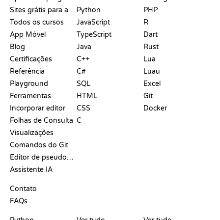
Sites grátis para aprender a programar
Python
PHP
Todos os cursos
JavaScript
R
App Móvel
TypeScript
Dart
Blog
Java
Rust
Certificações
C++
Lua
Referência
C#
Luau
Playground
SQL
Excel
Ferramentas
HTML
Git
Incorporar editor
CSS
Docker
Folhas de Consulta
C
Visualizações
Comandos do Git
Editor de pseudocódigo
Assistente IA
SUPORTE
Contato
FAQs
PLAYGROUNDS
CERTIFICADOS
FERRAMENTAS