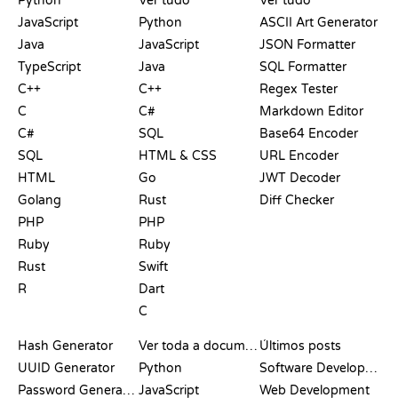
Python
Ver tudo
Ver tudo
JavaScript
Python
ASCII Art Generator
Java
JavaScript
JSON Formatter
TypeScript
Java
SQL Formatter
C++
C++
Regex Tester
C
C#
Markdown Editor
C#
SQL
Base64 Encoder
SQL
HTML & CSS
URL Encoder
HTML
Go
JWT Decoder
Golang
Rust
Diff Checker
PHP
PHP
Ruby
Ruby
Rust
Swift
R
Dart
C
DOCUMENTAÇÃO
BLOG
Hash Generator
Ver toda a documentação
Últimos posts
UUID Generator
Python
Software Development
Password Generator
JavaScript
Web Development