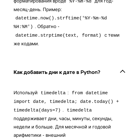
форматирования вроде
для год-
%Y-%m-%d
месяц-день. Пример:
datetime.now().strftime('%Y-%m-%d
. Обратно -
%H:%M')
с теми
datetime.strptime(text, format)
же кодами.
Как добавить дни к дате в Python?
Используй
:
timedelta
from datetime
import date, timedelta; date.today() +
.
timedelta(days=7)
timedelta
поддерживает дни, часы, минуты, секунды,
недели и больше. Для месячной и годовой
арифметики - внешний