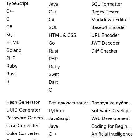
TypeScript
Java
SQL Formatter
C++
C++
Regex Tester
C
C#
Markdown Editor
C#
SQL
Base64 Encoder
SQL
HTML & CSS
URL Encoder
HTML
Go
JWT Decoder
Golang
Rust
Diff Checker
PHP
PHP
Ruby
Ruby
Rust
Swift
R
Dart
C
ДОКУМЕНТАЦИЯ
БЛОГ
Hash Generator
Вся документация
Последние публикации
UUID Generator
Python
Software Development
Password Generator
JavaScript
Web Development
Case Converter
Java
Coding for Beginners
Color Converter
C++
Artificial Intelligence