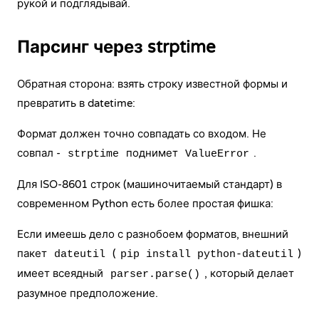
рукой и подглядывай.
Парсинг через strptime
Обратная сторона: взять строку известной формы и
превратить в datetime:
Формат должен точно совпадать со входом. Не
совпал -
поднимет
.
strptime
ValueError
Для ISO-8601 строк (машиночитаемый стандарт) в
современном Python есть более простая фишка:
Если имеешь дело с разнобоем форматов, внешний
пакет
(
)
dateutil
pip install python-dateutil
имеет всеядный
, который делает
parser.parse()
разумное предположение.