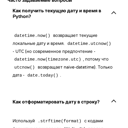
Часто задаваемые вопросы
Как получить текущую дату и время в
Python?
возвращает текущие
datetime.now()
локальные дату и время.
datetime.utcnow()
- UTC (но современное предпочтение -
, потому что
datetime.now(timezone.utc)
возвращает naive-datetime). Только
utcnow()
дата -
.
date.today()
Как отформатировать дату в строку?
Используй
с кодами
.strftime(format)