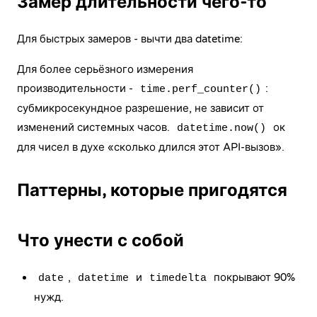
Замер длительности чего-то
Для быстрых замеров - вычти два datetime:
Для более серьёзного измерения
производительности -
:
time.perf_counter()
субмикросекундное разрешение, не зависит от
изменений системных часов.
ок
datetime.now()
для чисел в духе «сколько длился этот API-вызов».
Паттерны, которые пригодятся
Что унести с собой
,
и
покрывают 90%
date
datetime
timedelta
нужд.