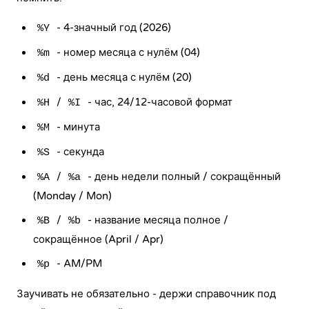
- 4-значный год (2026)
%Y
- номер месяца с нулём (04)
%m
- день месяца с нулём (20)
%d
/
- час, 24/12-часовой формат
%H
%I
- минута
%M
- секунда
%S
/
- день недели полный / сокращённый
%A
%a
(Monday / Mon)
/
- название месяца полное /
%B
%b
сокращённое (April / Apr)
- AM/PM
%p
Заучивать не обязательно - держи справочник под