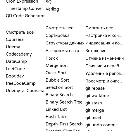
Cron Expression
SQL
Timestamp Converter
Verilog
QR Code Generator
ОБЗОРЫ И
ВИЗУАЛИЗАЦИИ
КОМАНДЫ GIT
СРАВНЕНИЯ
Смотреть все
Смотреть все
Смотреть все
Сортировка
Настройка и конфигурация
Coursera
Структуры данных
Индексация и коммит
Udemy
Алгоритмы на графах
Ветвление
Codecademy
Поиск
Отмена изменений
DataCamp
Merge Sort
Слияние и перебазирование
LeetCode
Quick Sort
Удалённые репозитории
Boot.dev
Bubble Sort
Просмотр и очистка
freeCodeCamp
Selection Sort
git rebase
Udemy vs Coursera
Binary Search
git worktree
Binary Search Tree
git stash
Linked List
git merge
Hash Table
git reset
Depth-First Search
git undo commit