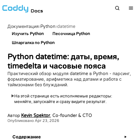
Docs
›
Python
›
datetime
Документация
Изучить Python
Песочница Python
Шпаргалка по Python
Python datetime: даты, время,
timedelta и часовые пояса
Практический обзор модуля datetime в Python - парсинг,
форматирование, арифметика над датами и работа с
таймзонами без блужданий.
На этой странице есть исполняемые редакторы:
▶
меняйте, запускайте и сразу видите результат.
Автор
Kevin Spektor
, Co-founder & CTO
Опубликовано Apr 23, 2026
Содержание
▶