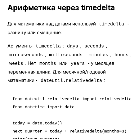
Арифметика через timedelta
Для математики над датами используй
-
timedelta
разницу или смещение:
Аргументы
:
,
,
timedelta
days
seconds
,
,
,
,
microseconds
milliseconds
minutes
hours
. Нет
или
- у месяцев
weeks
months
years
переменная длина. Для месячной/годовой
математики -
:
dateutil.relativedelta
from dateutil.relativedelta import relativedelta

from datetime import date

today = date.today()

next_quarter = today + relativedelta(months=3)
