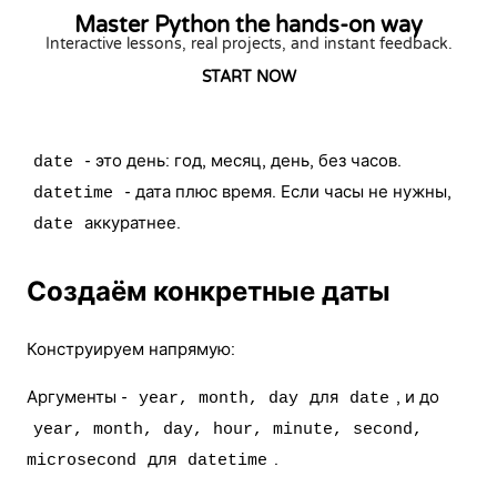
Master Python the hands-on way
Interactive lessons, real projects, and instant feedback.
START NOW
- это день: год, месяц, день, без часов.
date
- дата плюс время. Если часы не нужны,
datetime
аккуратнее.
date
Создаём конкретные даты
Конструируем напрямую:
Аргументы -
для
, и до
year, month, day
date
year, month, day, hour, minute, second,
для
.
microsecond
datetime