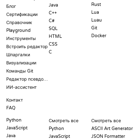
Rust
Java
Блог
Lua
C++
Сертификации
Luau
C#
Справочник
Git
SQL
Playground
Docker
HTML
Инструменты
CSS
Встроить редактор
C
Шпаргалки
Визуализации
Команды Git
Редактор псевдокода
ИИ-ассистент
ПОДДЕРЖКА
Контакт
FAQ
PLAYGROUND
СЕРТИФИКАТЫ
ИНСТРУМЕНТЫ
Python
Смотреть все
Смотреть все
JavaScript
Python
ASCII Art Generator
Java
JavaScript
JSON Formatter