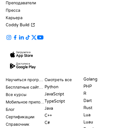
Преподаватели
Пресса
Карьера
Coddy Build
Загрузите в
App Store
Доступно в
Google Play
РЕСУРСЫ
ЯЗЫКИ
Golang
Научиться программировать
Смотреть все
PHP
Python
Бесплатные сайты для программирования
R
JavaScript
Все курсы
Dart
TypeScript
Мобильное приложение
Rust
Java
Блог
Lua
C++
Сертификации
Luau
C#
Справочник