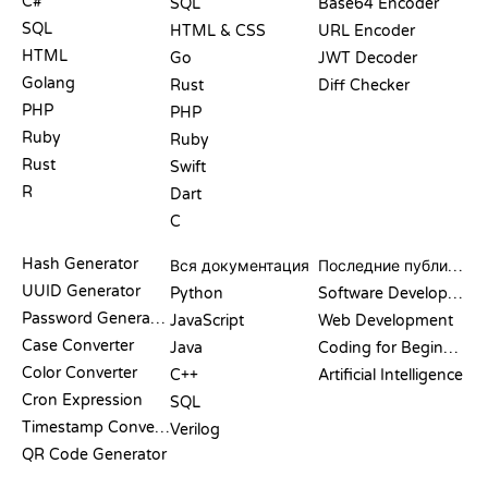
C#
SQL
Base64 Encoder
SQL
HTML & CSS
URL Encoder
HTML
Go
JWT Decoder
Golang
Rust
Diff Checker
PHP
PHP
Ruby
Ruby
Rust
Swift
R
Dart
C
ДОКУМЕНТАЦИЯ
БЛОГ
Hash Generator
Вся документация
Последние публикации
UUID Generator
Python
Software Development
Password Generator
JavaScript
Web Development
Case Converter
Java
Coding for Beginners
Color Converter
C++
Artificial Intelligence
Cron Expression
SQL
Timestamp Converter
Verilog
QR Code Generator
ОБЗОРЫ И
ВИЗУАЛИЗАЦИИ
КОМАНДЫ GIT