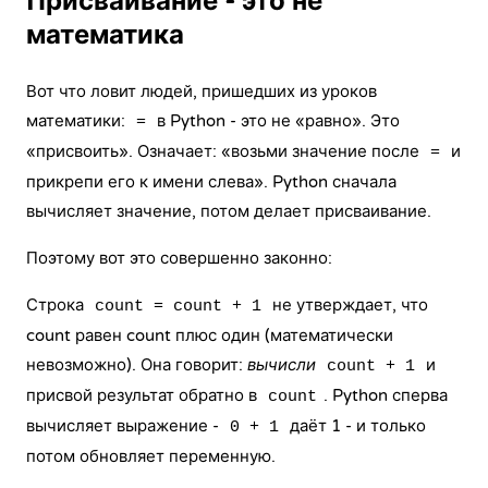
Присваивание - это не
математика
Вот что ловит людей, пришедших из уроков
математики:
в Python - это не «равно». Это
=
«присвоить». Означает: «возьми значение после
и
=
прикрепи его к имени слева». Python сначала
вычисляет значение, потом делает присваивание.
Поэтому вот это совершенно законно:
Строка
не утверждает, что
count = count + 1
count равен count плюс один (математически
невозможно). Она говорит:
вычисли
и
count + 1
присвой результат обратно в
. Python сперва
count
вычисляет выражение -
даёт 1 - и только
0 + 1
потом обновляет переменную.