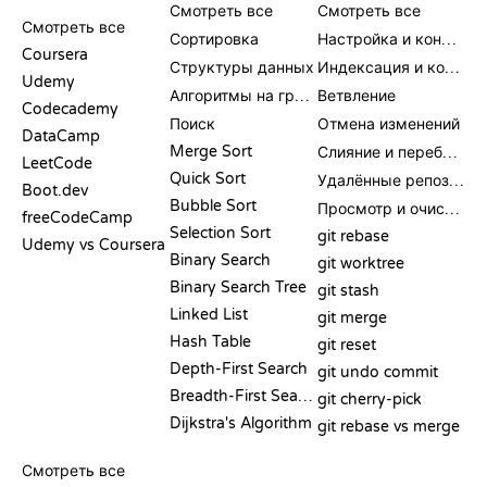
СРАВНЕНИЯ
Смотреть все
Смотреть все
Смотреть все
Сортировка
Настройка и конфигурация
Coursera
Структуры данных
Индексация и коммит
Udemy
Алгоритмы на графах
Ветвление
Codecademy
Поиск
Отмена изменений
DataCamp
Merge Sort
Слияние и перебазирование
LeetCode
Quick Sort
Удалённые репозитории
Boot.dev
Bubble Sort
Просмотр и очистка
freeCodeCamp
Selection Sort
git rebase
Udemy vs Coursera
Binary Search
git worktree
Binary Search Tree
git stash
Linked List
git merge
Hash Table
git reset
Depth-First Search
git undo commit
Breadth-First Search
git cherry-pick
Dijkstra's Algorithm
git rebase vs merge
ПСЕВДОКОД
Смотреть все