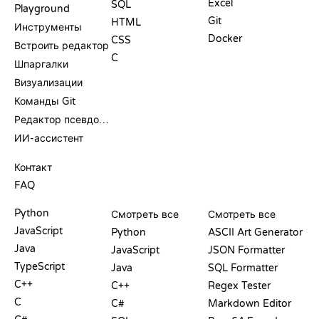
Excel
SQL
Playground
Git
HTML
Инструменты
Docker
CSS
Встроить редактор
C
Шпаргалки
Визуализации
Команды Git
Редактор псевдокода
ИИ-ассистент
ПОДДЕРЖКА
Контакт
FAQ
PLAYGROUND
СЕРТИФИКАТЫ
ИНСТРУМЕНТЫ
Python
Смотреть все
Смотреть все
JavaScript
Python
ASCII Art Generator
Java
JavaScript
JSON Formatter
TypeScript
Java
SQL Formatter
C++
C++
Regex Tester
C
C#
Markdown Editor