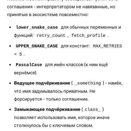
соглашения - интерпретатором не навязанные, но
принятые в экосистеме повсеместно:
для обычных переменных и
lower_snake_case
функций:
,
.
retry_count
fetch_profile
для констант:
UPPER_SNAKE_CASE
MAX_RETRIES
.
= 5
для имён классов (к ним ещё
PascalCase
вернёмся).
Ведущее подчёркивание
(
) - намёк,
_something
что имя задумывалось приватным. Не
форсируется - только соглашение.
Замыкающее подчёркивание
(
)
class_
позволяет использовать имя, которое иначе
столкнулось бы с ключевым словом.