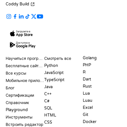
Coddy Build
Загрузите в
App Store
Доступно в
Google Play
РЕСУРСЫ
ЯЗЫКИ
Golang
Научиться программировать
Смотреть все
PHP
Python
Бесплатные сайты для программирования
R
JavaScript
Все курсы
Dart
TypeScript
Мобильное приложение
Rust
Java
Блог
Lua
C++
Сертификации
Luau
C#
Справочник
Excel
SQL
Playground
Git
HTML
Инструменты
Docker
CSS
Встроить редактор