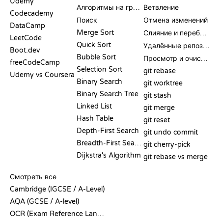
Udemy
Алгоритмы на графах
Ветвление
Codecademy
Поиск
Отмена изменений
DataCamp
Merge Sort
Слияние и перебазирование
LeetCode
Quick Sort
Удалённые репозитории
Boot.dev
Bubble Sort
Просмотр и очистка
freeCodeCamp
Selection Sort
git rebase
Udemy vs Coursera
Binary Search
git worktree
Binary Search Tree
git stash
Linked List
git merge
Hash Table
git reset
Depth-First Search
git undo commit
Breadth-First Search
git cherry-pick
Dijkstra's Algorithm
git rebase vs merge
ПСЕВДОКОД
Смотреть все
Cambridge (IGCSE / A-Level)
AQA (GCSE / A-level)
OCR (Exam Reference Language)