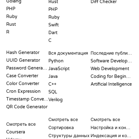
Golang
Rust
Diff Checker
PHP
PHP
Ruby
Ruby
Rust
Swift
R
Dart
C
ДОКУМЕНТАЦИЯ
БЛОГ
Hash Generator
Вся документация
Последние публикации
UUID Generator
Python
Software Development
Password Generator
JavaScript
Web Development
Case Converter
Java
Coding for Beginners
Color Converter
C++
Artificial Intelligence
Cron Expression
SQL
Timestamp Converter
Verilog
QR Code Generator
ОБЗОРЫ И
ВИЗУАЛИЗАЦИИ
КОМАНДЫ GIT
СРАВНЕНИЯ
Смотреть все
Смотреть все
Смотреть все
Сортировка
Настройка и конфигурация
Coursera
Структуры данных
Индексация и коммит