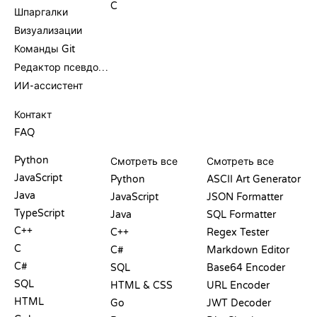
C
Шпаргалки
Визуализации
Команды Git
Редактор псевдокода
ИИ-ассистент
ПОДДЕРЖКА
Контакт
FAQ
PLAYGROUND
СЕРТИФИКАТЫ
ИНСТРУМЕНТЫ
Python
Смотреть все
Смотреть все
JavaScript
Python
ASCII Art Generator
Java
JavaScript
JSON Formatter
TypeScript
Java
SQL Formatter
C++
C++
Regex Tester
C
C#
Markdown Editor
C#
SQL
Base64 Encoder
SQL
HTML & CSS
URL Encoder
HTML
Go
JWT Decoder