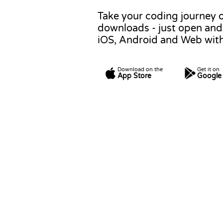
Take your coding journey o
downloads - just open and 
iOS, Android and Web with 
Download on the
Get it on
App Store
Google 
Challenger Leagu