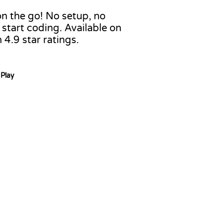
n the go! No setup, no
start coding. Available on
4.9 star ratings.
Play
e