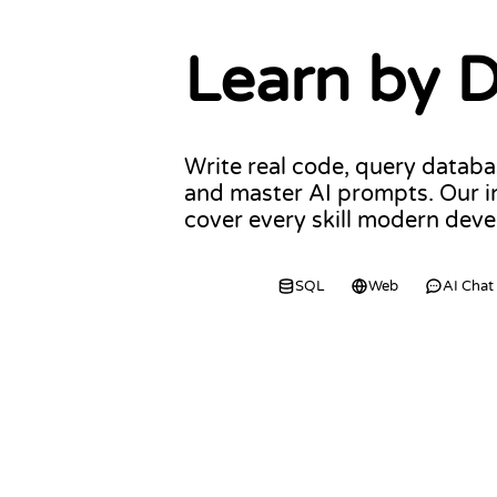
Learn by 
Write real code, query databa
and master AI prompts. Our in
cover every skill modern deve
Code
SQL
Web
AI Chat