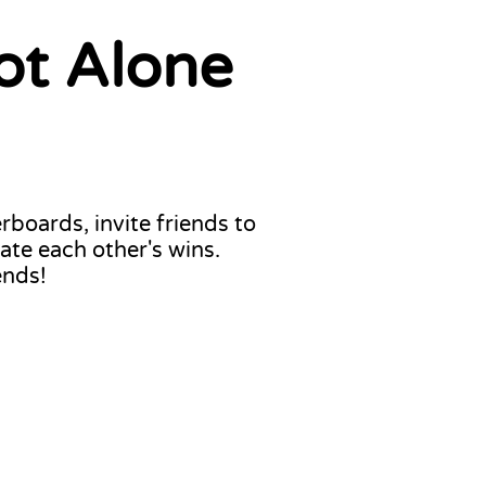
ot Alone
boards, invite friends to
ate each other's wins.
ends!