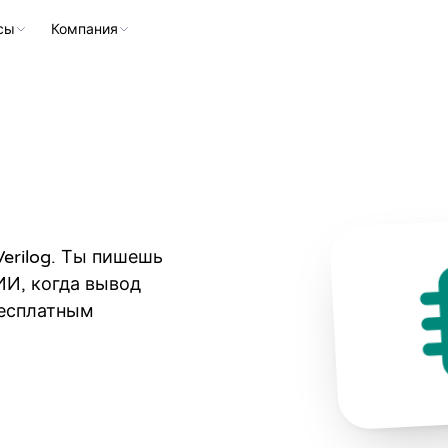
сы
Компания
erilog. Ты пишешь
ИИ, когда вывод
бесплатным