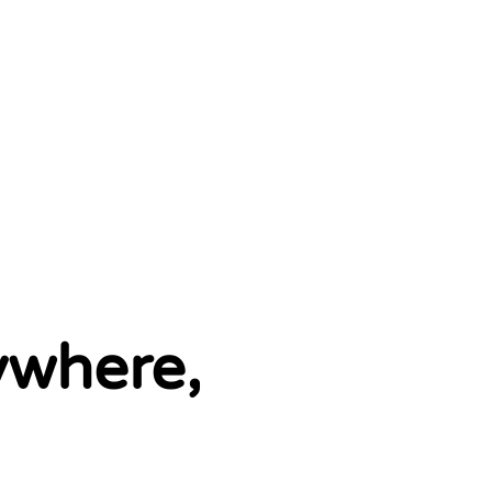
2 left
where,