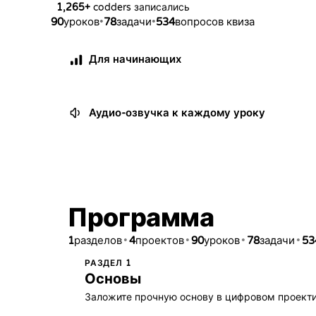
1,265
+
codders записались
90
•
78
•
534
уроков
задачи
вопросов квиза
Для начинающих
Аудио-озвучка к каждому уроку
Программа
1
•
4
•
90
•
78
•
53
разделов
проектов
уроков
задачи
РАЗДЕЛ
1
Основы
Заложите прочную основу в цифровом проектир