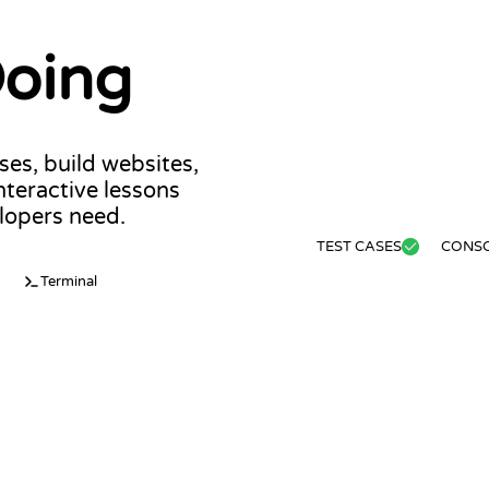
Doing
ses, build websites,
teractive lessons
lopers need.
TEST CASES
CONS
Terminal