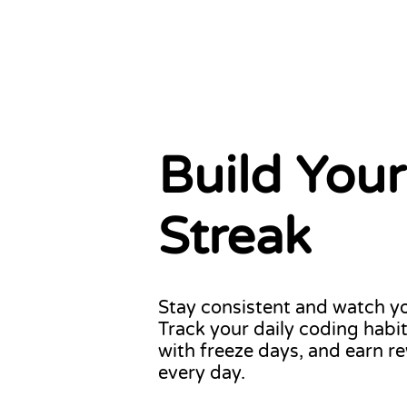
Build You
 streak!
6
Streak
Stay consistent and watch y
Track your daily coding habit
with freeze days, and earn r
every day.