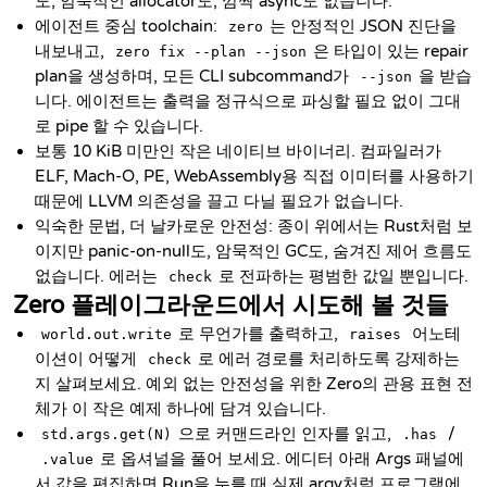
도, 암묵적인 allocator도, 깜짝 async도 없습니다.
에이전트 중심 toolchain:
는 안정적인 JSON 진단을
zero
내보내고,
은 타입이 있는 repair
zero fix --plan --json
plan을 생성하며, 모든 CLI subcommand가
을 받습
--json
니다. 에이전트는 출력을 정규식으로 파싱할 필요 없이 그대
로 pipe 할 수 있습니다.
보통 10 KiB 미만인 작은 네이티브 바이너리. 컴파일러가
ELF, Mach-O, PE, WebAssembly용 직접 이미터를 사용하기
때문에 LLVM 의존성을 끌고 다닐 필요가 없습니다.
익숙한 문법, 더 날카로운 안전성: 종이 위에서는 Rust처럼 보
이지만 panic-on-null도, 암묵적인 GC도, 숨겨진 제어 흐름도
없습니다. 에러는
로 전파하는 평범한 값일 뿐입니다.
check
Zero 플레이그라운드에서 시도해 볼 것들
로 무언가를 출력하고,
어노테
world.out.write
raises
이션이 어떻게
로 에러 경로를 처리하도록 강제하는
check
지 살펴보세요. 예외 없는 안전성을 위한 Zero의 관용 표현 전
체가 이 작은 예제 하나에 담겨 있습니다.
으로 커맨드라인 인자를 읽고,
/
std.args.get(N)
.has
로 옵셔널을 풀어 보세요. 에디터 아래 Args 패널에
.value
서 값을 편집하면 Run을 누를 때 실제 argv처럼 프로그램에