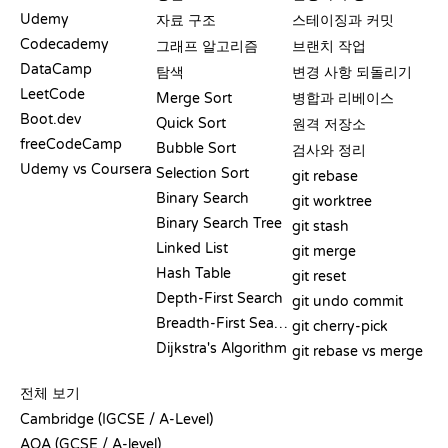
Udemy
자료 구조
스테이징과 커밋
Codecademy
그래프 알고리즘
브랜치 작업
DataCamp
탐색
변경 사항 되돌리기
LeetCode
Merge Sort
병합과 리베이스
Boot.dev
Quick Sort
원격 저장소
freeCodeCamp
Bubble Sort
검사와 정리
Udemy vs Coursera
Selection Sort
git rebase
Binary Search
git worktree
Binary Search Tree
git stash
Linked List
git merge
Hash Table
git reset
Depth-First Search
git undo commit
Breadth-First Search
git cherry-pick
Dijkstra's Algorithm
git rebase vs merge
의사코드
전체 보기
Cambridge (IGCSE / A-Level)
AQA (GCSE / A-level)