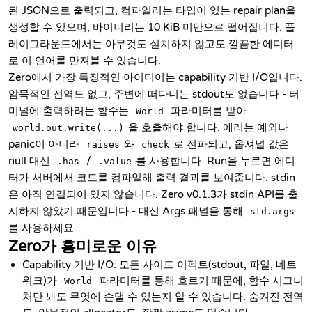
된 JSON으로 출력되고, 컴파일러는 타입이 있는 repair plan을
생성할 수 있으며, 바이너리는 10 KiB 미만으로 떨어집니다. 플
레이그라운드에서는 아무것도 설치하지 않고도 깔끔한 에디터
로 이 언어를 만져볼 수 있습니다.
Zero에서 가장 특징적인 아이디어는 capability 기반 I/O입니다.
암묵적인 전역도 없고, 주변에 떠다니는 stdout도 없습니다 - 터
미널에 출력하려는 함수는
파라미터를 받아
World
을 호출해야 합니다. 에러는 예외나
world.out.write(...)
panic이 아니라
와
로 전파되고, 옵셔널 값은
raises
check
null 대신
/
를 사용합니다. Run을 누르면 에디
.has
.value
터가 서버에서 코드를 컴파일해 출력 결과를 보여줍니다. stdin
은 아직 연결되어 있지 않습니다. Zero v0.1.3가 stdin API를 출
시하지 않았기 때문입니다 - 대신 Args 패널을 통해
std.args
를 사용하세요.
Zero가 흥미로운 이유
Capability 기반 I/O: 모든 사이드 이펙트(stdout, 파일, 네트
워크)가
파라미터를 통해 흐르기 때문에, 함수 시그니
World
처만 봐도 무엇에 손댈 수 있는지 알 수 있습니다. 숨겨진 전역