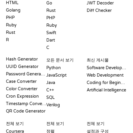
HTML
Go
JWT Decoder
Golang
Rust
Diff Checker
PHP
PHP
Ruby
Ruby
Rust
Swift
R
Dart
C
문서
블로그
Hash Generator
모든 문서 보기
최신 게시물
UUID Generator
Python
Software Development
Password Generator
JavaScript
Web Development
Case Converter
Java
Coding for Beginners
Color Converter
C++
Artificial Intelligence
Cron Expression
SQL
Timestamp Converter
Verilog
QR Code Generator
리뷰 및 비교
시각화
GIT 명령어
전체 보기
전체 보기
전체 보기
Coursera
정렬
설정과 구성