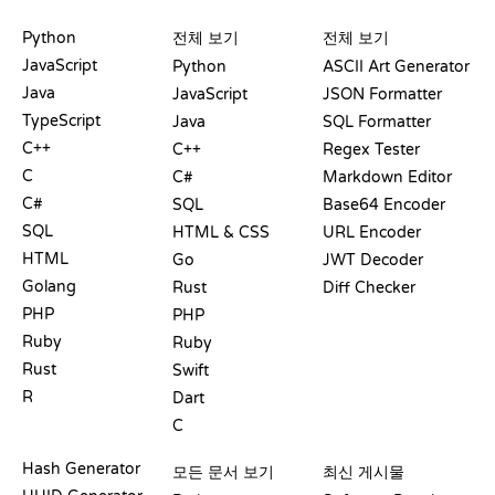
플레이그라운드
수료증
도구
Python
전체 보기
전체 보기
JavaScript
Python
ASCII Art Generator
Java
JavaScript
JSON Formatter
TypeScript
Java
SQL Formatter
C++
C++
Regex Tester
C
C#
Markdown Editor
C#
SQL
Base64 Encoder
SQL
HTML & CSS
URL Encoder
HTML
Go
JWT Decoder
Golang
Rust
Diff Checker
PHP
PHP
Ruby
Ruby
Rust
Swift
R
Dart
C
문서
블로그
Hash Generator
모든 문서 보기
최신 게시물