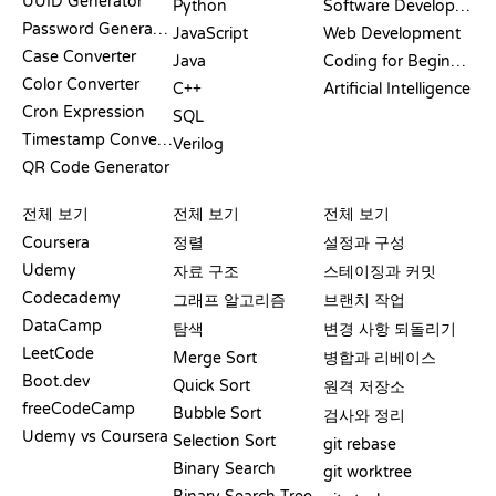
UUID Generator
Python
Software Development
Password Generator
JavaScript
Web Development
Case Converter
Java
Coding for Beginners
Color Converter
C++
Artificial Intelligence
Cron Expression
SQL
Timestamp Converter
Verilog
QR Code Generator
리뷰 및 비교
시각화
GIT 명령어
전체 보기
전체 보기
전체 보기
Coursera
정렬
설정과 구성
Udemy
자료 구조
스테이징과 커밋
Codecademy
그래프 알고리즘
브랜치 작업
DataCamp
탐색
변경 사항 되돌리기
LeetCode
Merge Sort
병합과 리베이스
Boot.dev
Quick Sort
원격 저장소
freeCodeCamp
Bubble Sort
검사와 정리
Udemy vs Coursera
Selection Sort
git rebase
Binary Search
git worktree