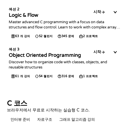
섹션
2
시작
Logic & Flow
Master advanced C programming with a focus on data
structures and flow control. Learn to work with complex arrays,
collections, error handling, and time management.
63
개 강의
52
챌린지
345
문제
2
프로젝트
섹션
3
시작
Object Oriented Programming
Discover how to organize code with classes, objects, and
reusable structures
61
개 강의
54
챌린지
316
문제
1
프로젝트
C 코스
브라우저에서 무료로 시작하는 실습형 C 코스.
인터뷰 준비
자료구조
그래프 알고리즘 강의