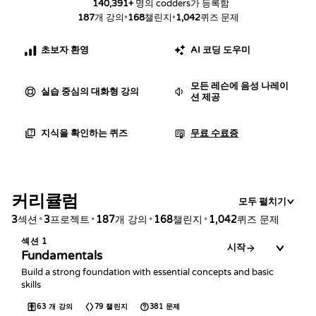
140,391
+
명의 codders가 등록함
187
개 강의
•
168
챌린지
•
1,042
퀴즈 문제
초보자 환영
AI 코딩 도우미
모든 레슨에 음성 나레이
실습 중심의 대화형 강의
션 제공
지식을 확인하는 퀴즈
무료 수료증
커리큘럼
모두 펼치기
섹션
프로젝트
개 강의
챌린지
퀴즈 문제
3
•
3
•
187
•
168
•
1,042
섹션
1
시작
Fundamentals
Build a strong foundation with essential concepts and basic
skills
63
개 강의
79
챌린지
381
문제