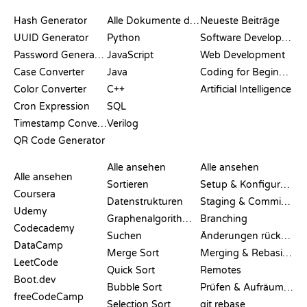
DOKUMENTATION
BLOG
Hash Generator
Alle Dokumente durchsuchen
Neueste Beiträge
UUID Generator
Python
Software Development
Password Generator
JavaScript
Web Development
Case Converter
Java
Coding for Beginners
Color Converter
C++
Artificial Intelligence
Cron Expression
SQL
Timestamp Converter
Verilog
QR Code Generator
BEWERTUNGEN &
VISUALISIERUNGEN
GIT-BEFEHLE
VERGLEICHE
Alle ansehen
Alle ansehen
Alle ansehen
Sortieren
Setup & Konfiguration
Coursera
Datenstrukturen
Staging & Committing
Udemy
Graphenalgorithmen
Branching
Codecademy
Suchen
Änderungen rückgängig machen
DataCamp
Merge Sort
Merging & Rebasing
LeetCode
Quick Sort
Remotes
Boot.dev
Bubble Sort
Prüfen & Aufräumen
freeCodeCamp
Selection Sort
git rebase