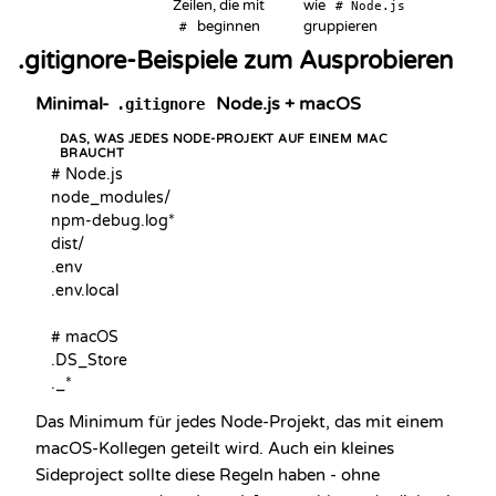
Zeilen, die mit
wie
# Node.js
beginnen
gruppieren
#
.gitignore-Beispiele zum Ausprobieren
Minimal-
Node.js + macOS
.gitignore
DAS, WAS JEDES NODE-PROJEKT AUF EINEM MAC
BRAUCHT
# Node.js

node_modules/

npm-debug.log*

dist/

.env

.env.local

# macOS

.DS_Store

._*
Das Minimum für jedes Node-Projekt, das mit einem
macOS-Kollegen geteilt wird. Auch ein kleines
Sideproject sollte diese Regeln haben - ohne