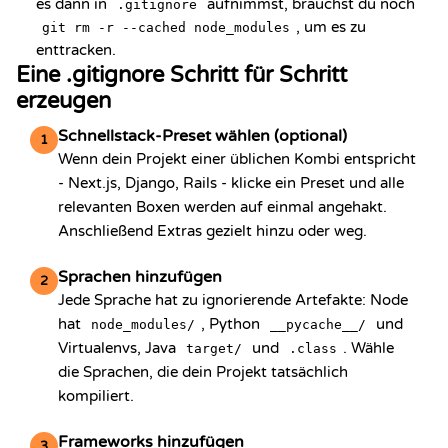
es dann in
aufnimmst, brauchst du noch
.gitignore
, um es zu
git rm -r --cached node_modules
enttracken.
Eine .gitignore Schritt für Schritt
erzeugen
Schnellstack-Preset wählen (optional)
1
Wenn dein Projekt einer üblichen Kombi entspricht
- Next.js, Django, Rails - klicke ein Preset und alle
relevanten Boxen werden auf einmal angehakt.
Anschließend Extras gezielt hinzu oder weg.
Sprachen hinzufügen
2
Jede Sprache hat zu ignorierende Artefakte: Node
hat
, Python
und
node_modules/
__pycache__/
Virtualenvs, Java
und
. Wähle
target/
.class
die Sprachen, die dein Projekt tatsächlich
kompiliert.
Frameworks hinzufügen
3