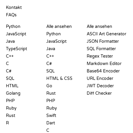
SUPPORT
Kontakt
FAQs
PLAYGROUNDS
ZERTIFIKATE
TOOLS
Python
Alle ansehen
Alle ansehen
JavaScript
Python
ASCII Art Generator
Java
JavaScript
JSON Formatter
TypeScript
Java
SQL Formatter
C++
C++
Regex Tester
C
C#
Markdown Editor
C#
SQL
Base64 Encoder
SQL
HTML & CSS
URL Encoder
HTML
Go
JWT Decoder
Golang
Rust
Diff Checker
PHP
PHP
Ruby
Ruby
Rust
Swift
R
Dart
C