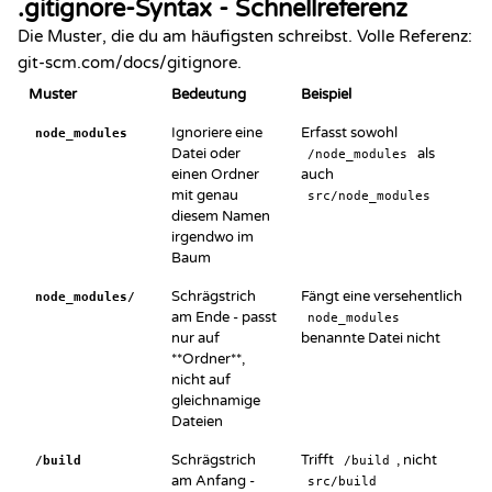
.gitignore-Syntax - Schnellreferenz
Die Muster, die du am häufigsten schreibst. Volle Referenz:
git-scm.com/docs/gitignore
.
Muster
Bedeutung
Beispiel
Ignoriere eine
Erfasst sowohl
node_modules
Datei oder
als
/node_modules
einen Ordner
auch
mit genau
src/node_modules
diesem Namen
irgendwo im
Baum
Schrägstrich
Fängt eine versehentlich
node_modules/
am Ende - passt
node_modules
nur auf
benannte Datei nicht
**Ordner**,
nicht auf
gleichnamige
Dateien
Schrägstrich
Trifft
, nicht
/build
/build
am Anfang -
src/build