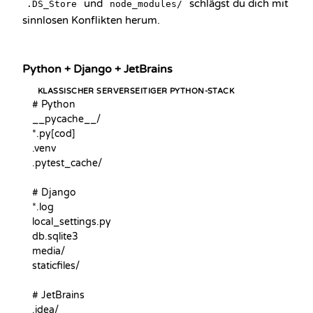
und
schlägst du dich mit
.DS_Store
node_modules/
sinnlosen Konflikten herum.
Python + Django + JetBrains
KLASSISCHER SERVERSEITIGER PYTHON-STACK
# Python

__pycache__/

*.py[cod]

.venv

.pytest_cache/

# Django

*.log

local_settings.py

db.sqlite3

media/

staticfiles/

# JetBrains

.idea/
