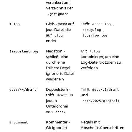
verankert am
Verzeichnis der
.gitignore
Glob - passt auf
Trifft
,
*.log
error.log
jede Datei, die
,
debug.log
auf
.log
logs/foo.log
endet
Negation -
Mit
!important.log
*.log
schließt eine
kombinieren, um eine
durch eine
Log-Datei trotzdem zu
frühere Regel
verfolgen
ignorierte Datei
wieder ein
Doppelstern -
Trifft
docs/**/draft
docs/v1/draft
trifft
in
und
draft
jedem
docs/2025/q1/draft
Unterordner
von
docs/
Kommentar -
Regeln mit
# comment
Git ignoriert
Abschnittsüberschriften