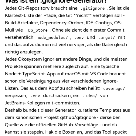
Was ist ein .gitignore-Generator?
Jedes Git-Repository braucht eine
. Sie ist die
.gitignore
Klartext-Liste der Pfade, die Git **nicht** verfolgen soll -
Build-Artefakte, Dependency-Ordner, IDE-Configs, OS-
Müll wie
. Ohne sie zieht dein erster Commit
.DS_Store
versehentlich
,
und
mit,
node_modules/
.env
target/
und das aufzuräumen ist viel nerviger, als die Datei gleich
richtig anzulegen.
Jedes Ökosystem ignoriert andere Dinge, und die meisten
Projekte spannen mehrere zugleich auf. Eine typische
Node-+-TypeScript-App auf macOS mit VS Code braucht
schon die Vereinigung aus vier verschiedenen Ignore-
Listen. Das aus dem Kopf zu schreiben heißt:
coverage/
vergessen,
durchsickern, ein
vom
.env
.idea/
JetBrains-Kollegen mit-committen.
Deshalb bündelt dieser Generator kuratierte Templates aus
dem kanonischen Projekt
github/gitignore
- derselben
Quelle wie die offiziellen GitHub-Vorschläge - und du
kannst sie stapeln. Hak die Boxen an, und das Tool spuckt