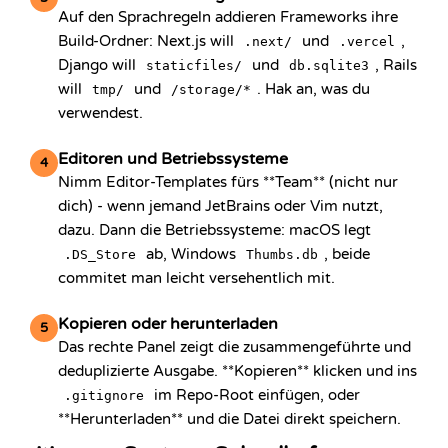
Auf den Sprachregeln addieren Frameworks ihre
Build-Ordner: Next.js will
und
,
.next/
.vercel
Django will
und
, Rails
staticfiles/
db.sqlite3
will
und
. Hak an, was du
tmp/
/storage/*
verwendest.
Editoren und Betriebssysteme
4
Nimm Editor-Templates fürs **Team** (nicht nur
dich) - wenn jemand JetBrains oder Vim nutzt,
dazu. Dann die Betriebssysteme: macOS legt
ab, Windows
, beide
.DS_Store
Thumbs.db
commitet man leicht versehentlich mit.
Kopieren oder herunterladen
5
Das rechte Panel zeigt die zusammengeführte und
deduplizierte Ausgabe. **Kopieren** klicken und ins
im Repo-Root einfügen, oder
.gitignore
**Herunterladen** und die Datei direkt speichern.