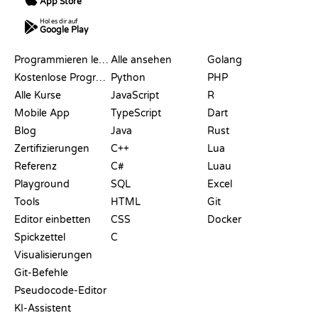
App Store
Hol es dir auf
Google Play
RESSOURCEN
SPRACHEN
Programmieren lernen
Alle ansehen
Golang
Kostenlose Programmier-Websites
Python
PHP
Alle Kurse
JavaScript
R
Mobile App
TypeScript
Dart
Blog
Java
Rust
Zertifizierungen
C++
Lua
Referenz
C#
Luau
Playground
SQL
Excel
Tools
HTML
Git
Editor einbetten
CSS
Docker
Spickzettel
C
Visualisierungen
Git-Befehle
Pseudocode-Editor
KI-Assistent