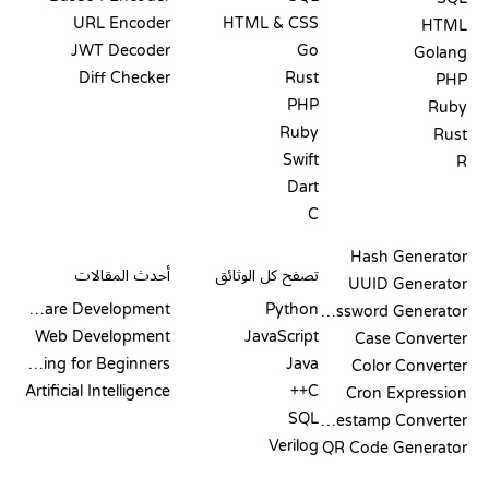
URL Encoder
HTML & CSS
HTML
JWT Decoder
Go
Golang
Diff Checker
Rust
PHP
PHP
Ruby
Ruby
Rust
Swift
R
Dart
C
التوثيق
المدونة
Hash Generator
تصفح كل الوثائق
أحدث المقالات
UUID Generator
Software Development
Python
Password Generator
Web Development
JavaScript
Case Converter
Coding for Beginners
Java
Color Converter
Artificial Intelligence
C++
Cron Expression
SQL
Timestamp Converter
Verilog
QR Code Generator
مراجعات ومقارنات
التصورات
أوامر GIT