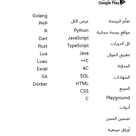
Google Play
الموارد
اللغات
Golang
تعلّم البرمجة
عرض الكل
PHP
Python
R
مواقع برمجة مجانية
JavaScript
Dart
كل الدورات
TypeScript
Rust
Java
Lua
تطبيق الجوال
C++
Luau
المدوّنة
C#
Excel
SQL
Git
الشهادات
HTML
Docker
المرجع
CSS
Playground
C
أدوات
تضمين المحرر
أوراق مرجعية