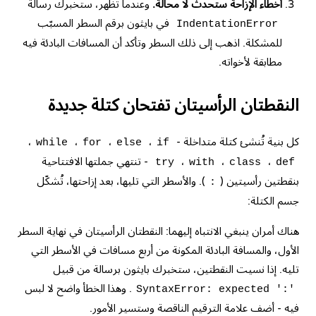
أخطاء الإزاحة ستحدث لا محالة.
وعندما تظهر، ستخبرك رسالة
في بايثون برقم السطر المسبّب
IndentationError
للمشكلة. اذهب إلى ذلك السطر وتأكد أن المسافات البادئة فيه
مطابقة لأخواته.
النقطتان الرأسيتان تفتحان كتلة جديدة
كل بنية تُنشئ كتلة متداخلة -
،
،
،
،
while
for
else
if
،
،
،
- تنتهي جملتها الافتتاحية
try
with
class
def
بنقطتين رأسيتين (
). والأسطر التي تليها، بعد إزاحتها، تُشكّل
:
جسم الكتلة:
هناك أمران ينبغي الانتباه إليهما: النقطتان الرأسيتان في نهاية السطر
الأول، والمسافة البادئة المكونة من أربع مسافات في الأسطر التي
تليه. إذا نسيت النقطتين، ستخبرك بايثون برسالة من قبيل
. وهذا الخطأ واضح لا لبس
SyntaxError: expected ':'
فيه - أضف علامة الترقيم الناقصة وستسير الأمور.