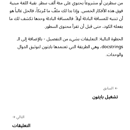
من سطرين أو مشروعاً يحتوي على مئة ألف سطر. بقية اللغة مبنية
فوق هذه الأفكار الخمس. وإذا بدا لك ملفٌ ما مُربكاً، فالحل غالباً هو
أن تنتبه للمسافة البادئة أولاً. فالمسافة البادئة وحدها تكشف لك ما
يفعله الكود، حتى قبل أن تقرأ محتوى السطور.
الخطوة التالية: التعليقات بشيء من التفصيل - بالإضافة إلى الـ
docstrings، وهي الطريقة التي تعتمدها بايثون لتوثيق الدوال
والوحدات.
السابق
تشغيل بايثون
التالي
التعليقات