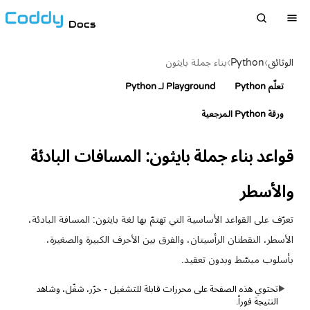
Docs
الوثائق
›
Python
›
بناء جملة بايثون
تعلّم Python
Playground لـ Python
ورقة Python المرجعية
قواعد بناء جملة بايثون: المسافات البادئة
والأسطر
تعرّف على القواعد الأساسية التي تهتمّ بها لغة بايثون: المسافة البادئة،
الأسطر، النقطتان الرأسيتان، والفرق بين الأحرف الكبيرة والصغيرة،
بأسلوب مبسّط وبدون تعقيد.
تحتوي هذه الصفحة على محررات قابلة للتشغيل - حرّر، شغّل، وشاهد
▶
النتيجة فوراً.