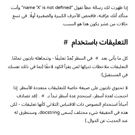
إذا ظهرت لك رسالة خطأ تقول "name 'X' is not defined" وأنت
متأكد أنك عرّفته، فافحص الأحرف الكبيرة والصغيرة أولًا. في تسع
حالات من عشر يكون هذا هو السبب.
التعليقات باستخدام
#
كل ما يأتي بعد
في السطر يُعدّ تعليقًا - وتتجاهله بايثون تمامًا.
#
التعليقات ملاحظات تتركها لمن يقرأ الكود لاحقًا (بما في ذلك نفسك
في المستقبل):
لا تحتوي بايثون على صيغة خاصة للتعليقات متعددة الأسطر. إذا
احتجت لعدة أسطر، استخدم عدة أسطر تبدأ بـ
. (قد تصادف
#
أحياناً استخدام النصوص ذات الاقتباس الثلاثي كأنها تعليقات - لكن
هذه في الحقيقة شيء مختلف يُسمى docstring، وسنتطرق له
عند الحديث عن الدوال.)