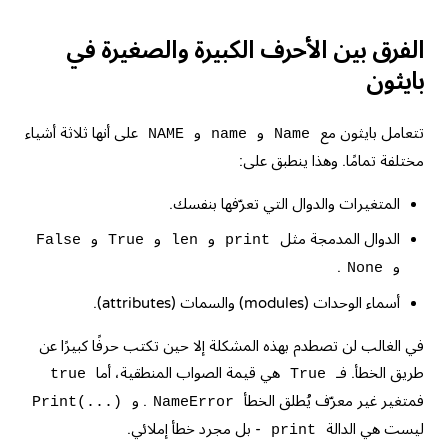
الفرق بين الأحرف الكبيرة والصغيرة في
بايثون
تتعامل بايثون مع
و
و
على أنها ثلاثة أشياء
NAME
name
Name
مختلفة تمامًا. وهذا ينطبق على:
المتغيرات والدوال التي تعرّفها بنفسك.
الدوال المدمجة مثل
و
و
و
False
True
len
print
و
.
None
أسماء الوحدات (modules) والسمات (attributes).
في الغالب لن تصطدم بهذه المشكلة إلا حين تكتب حرفًا كبيرًا عن
طريق الخطأ. فـ
هي قيمة الصواب المنطقية، أما
true
True
فمتغير غير معرّف يُطلق الخطأ
. و
Print(...)
NameError
ليست هي الدالة
- بل مجرد خطأ إملائي.
print