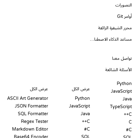
التصورات
أوامر Git
محرر الشيفرة الزائفة
مساعد الذكاء الاصطناعي
الدعم
تواصل معنا
الأسئلة الشائعة
PLAYGROUNDS
شهادات
أدوات
Python
عرض الكل
عرض الكل
JavaScript
ASCII Art Generator
Python
Java
JSON Formatter
JavaScript
TypeScript
SQL Formatter
Java
C++
Regex Tester
C++
C
Markdown Editor
C#
C#
Base64 Encoder
SQL
SQL