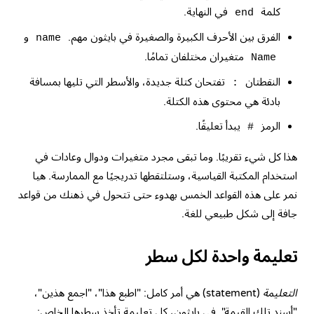
كلمة
في النهاية.
end
الفرق بين الأحرف الكبيرة والصغيرة في بايثون مهم.
و
name
متغيران مختلفان تمامًا.
Name
النقطتان
تفتحان كتلة جديدة، والأسطر التي تليها بمسافة
:
بادئة هي محتوى هذه الكتلة.
الرمز
يبدأ تعليقًا.
#
هذا كل شيء تقريبًا. وما تبقى مجرد متغيرات ودوال وعادات في
استخدام المكتبة القياسية، وستلتقطها تدريجيًا مع الممارسة. هيا
نمر على هذه القواعد الخمس بهدوء حتى تتحول في ذهنك من قواعد
جافة إلى شكل طبيعي للغة.
تعليمة واحدة لكل سطر
التعليمة
(statement) هي أمر كامل: "اطبع هذا"، "اجمع هذين"،
"أسنِد تلك القيمة". في بايثون، كل تعليمة تأخذ سطرها الخاص: