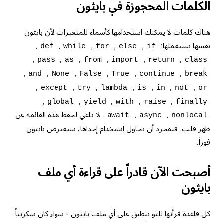
الكلمات المحجوزة في بايثون
هناك كلمات لا يمكنك استخدامها كأسماء للمتغيرات لأن بايثون
نفسها تستعملها:
,
,
,
,
,
def
while
for
else
if
,
,
,
,
,
,
pass
as
from
import
return
class
,
,
,
,
,
,
and
None
False
True
continue
break
,
,
,
,
,
,
,
except
try
lambda
is
in
not
or
,
,
,
,
,
global
yield
with
raise
finally
,
,
. لا داعي لحفظ هذه القائمة عن
await
async
nonlocal
ظهر قلب. فبمجرد أن تحاول استخدام إحداها، ستعترض بايثون
فوراً.
أصبحت الآن قادراً على قراءة أي ملف
بايثون
كل قاعدة قرأتها للتو تنطبق على أي ملف بايثون - سواء كان سكربتاً