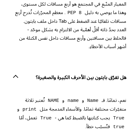
المعيار المتّبع في المجتمع هو أربع مسافات لكل مستوى،
وهذا ما يوصي به دليل
. معظم المحرّرات تُدرج أربع
PEP 8
مسافات تلقائيًا عند الضغط على Tab داخل ملف بايثون.
العدد بحدّ ذاته أقلّ أهمّية من الالتزام به بشكل موحّد -
فالخلط بين مسافتين وأربع مسافات داخل نفس الكتلة من
أشهر أسباب الأخطاء.
هل تفرّق بايثون بين الأحرف الكبيرة والصغيرة؟
نعم، تمامًا. فـ
و
و
تُعتبر ثلاثة
NAME
name
Name
متغيّرات مختلفة تمامًا. والأسماء المدمجة مثل
و
print
يجب كتابتها بالضبط كما هي -
تعمل، أمّا
True
True
فتُسبّب خطأ.
true