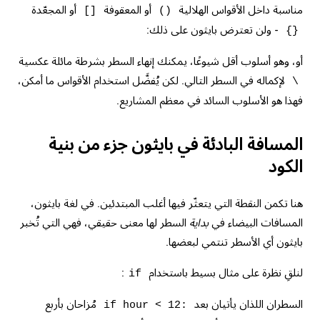
مناسبة داخل الأقواس الهلالية
أو المعقوفة
أو المجعّدة
[]
()
- ولن تعترض بايثون على ذلك:
{}
أو، وهو أسلوب أقل شيوعًا، يمكنك إنهاء السطر بشرطة مائلة عكسية
لإكماله في السطر التالي. لكن يُفضَّل استخدام الأقواس ما أمكن،
\
فهذا هو الأسلوب السائد في معظم المشاريع.
المسافة البادئة في بايثون جزء من بنية
الكود
هنا تكمن النقطة التي يتعثّر فيها أغلب المبتدئين. في لغة بايثون،
المسافات البيضاء في
بداية
السطر لها معنى حقيقي، فهي التي تُخبر
بايثون أي الأسطر تنتمي لبعضها.
لنلقِ نظرة على مثال بسيط باستخدام
:
if
السطران اللذان يأتيان بعد
مُزاحان بأربع
if hour < 12: