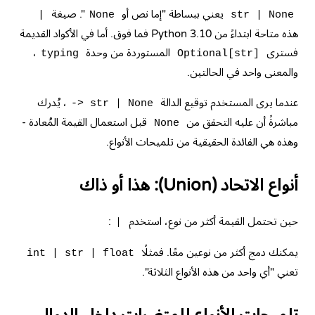
يعني ببساطة "إما نص أو
". صيغة
|
None
str | None
هذه متاحة ابتداءً من Python 3.10 فما فوق. أما في الأكواد القديمة
فسترى
المستوردة من وحدة
،
typing
Optional[str]
والمعنى واحد في الحالتين.
عندما يرى المستخدم توقيع الدالة
، يُدرك
-> str | None
مباشرةً أن عليه التحقق من
قبل استعمال القيمة المُعادة -
None
وهذه هي الفائدة الحقيقية من تلميحات الأنواع.
أنواع الاتحاد (Union): هذا أو ذاك
حين تحتمل القيمة أكثر من نوع، استخدم
:
|
يمكنك دمج أكثر من نوعين معًا. فمثلًا
int | str | float
تعني "أي واحد من هذه الأنواع الثلاثة".