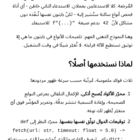
المُرجَعة. كلا الاستدعاءين يعملان. الاستدعاء الثاني
خاطئ
- أي أداة
فحص أنواع ساكنة ستُشير إليه - لكنّ بايثون نفسها تُنفّذه دون
مشاكل لأنّ
يدعم صيغة
للاستيفاء.
f"{...}"
42
وهنا النموذج الذهني المهم: تلميحات الأنواع في بايثون ما هي إلا
توثيق تستطيع الآلة قراءته. لا تُغيّر شيئًا في وقت التشغيل.
لماذا نستخدمها أصلًا؟
ثلاث فوائد ملموسة، مُرتّبة حسب سرعة ظهور مردودها:
محرّر الأكواد يُصبح أذكى.
الإكمال التلقائي يعرض التوابع
الصحيحة، وإعادة التسمية تنتشر بدقّة، وتمرير المؤشّر فوق أيّ
متغيّر يُظهر لك نوعه.
توقيعات الدوال توثّق نفسها بنفسها.
مجرّد النظر إلى
def
fetch(url: str, timeout: float = 5.0) ->
يكفي ليعرف القارئ ما الذي يُمرّره وما الذي سيستقبله
dict: