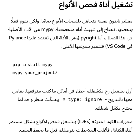
تشغيل أداة فحص الأنواع
مفسّر بايثون نفسه يتجاهل تلميحات الأنواع تمامًا. ولكي تقوم فعلًا
بفحصها
، تحتاج إلى تثبيت أداة متخصصة.
mypy
هي الأداة الأصلية
في هذا المجال، أما
pyright
(وهي الأداة التي تعتمد عليها Pylance
في VS Code) فتتميز بسرعتها الأعلى.
pip install mypy

أول تشغيل رح يكشفلك أخطاء في أماكن ما كنت متوقعها. تعامل
معها بالتدريج -
بيسكّت سطر واحد لما
# type: ignore
تحتاج تكمّل شغلك.
محررات الكود الحديثة (IDEs) بتشتغل فحص الأنواع بشكل مستمر
أثناء الكتابة، فأغلب الملاحظات بتوصلك قبل ما تحفظ الملف.