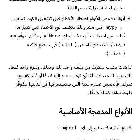
- دون الحاجة لقراءة جسم الدالة.
أدوات فحص الأنواع تصطاد الأخطاء قبل تشغيل الكود.
تشغيل
على مشروعك يكشف نوع الأخطاء التي كثيرًا ما
mypy .
تُفلت من اختبارات الوحدة - إرجاع
في مكان تتوقّع فيه
None
قيمة، أو استخدام قاموس (
) في موضع قائمة
dict
).
(
list
إذا كنت تكتب سكربتًا من ملفّ واحد، لك وحدك، وليوم واحد فقط،
فلا داعي للتلميحات. أمّا أيّ كود ستعود إليه لاحقًا أو تُشاركه مع
غيرك، فالخمس عشرة ثانية التي ستستغرقها في كتابتها ستُوفّر
عليك ساعة كاملة لاحقًا.
الأنواع المدمجة الأساسية
الأنواع التالية لا تحتاج إلى أيّ
:
import