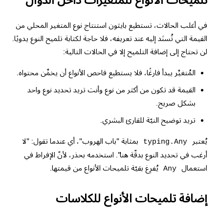
تلميحات الأنواع للمتغيرات داخل الدوال
في أغلب الحالات، تستطيع بايثون استنتاج نوع المتغير المحلي من
القيمة التي تُسنَد إليه عند تعريفه، فلا حاجة لكتابة تلميح النوع يدويًا.
لن تحتاج إلى إضافة التلميح إلا في الحالات التالية:
المُتغيِّر يبدأ فارغًا، فلا يستطيع فاحص الأنواع أن يخمِّن محتواه.
القيمة قد تكون من أكثر من نوع وأنت تريد تحديد نوع واحد
بشكل صريح.
تريد توضيح النيّة للقارئ البشري.
يُعتبر
بمثابة "باب الهروب"، أي عندما تقول: "لا
typing.Any
أرغب في تحديد النوع بدقّة هنا". استخدمه بحذر، لأنّ الإفراط في
استعمال
يُفرِغ بقيّة تلميحات الأنواع من قيمتها.
Any
إضافة تلميحات الأنواع للكلاسات