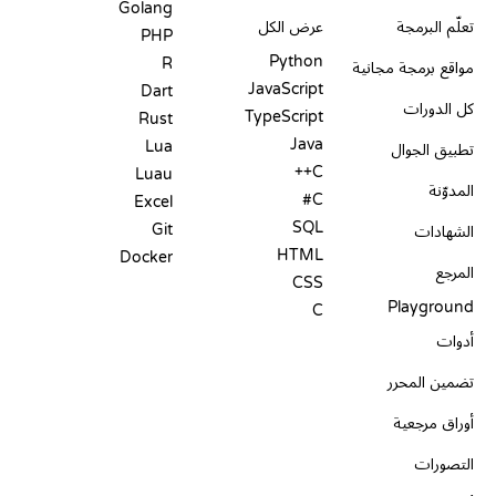
Golang
تعلّم البرمجة
عرض الكل
PHP
Python
R
مواقع برمجة مجانية
JavaScript
Dart
كل الدورات
TypeScript
Rust
Java
Lua
تطبيق الجوال
C++
Luau
المدوّنة
C#
Excel
SQL
Git
الشهادات
HTML
Docker
المرجع
CSS
Playground
C
أدوات
تضمين المحرر
أوراق مرجعية
التصورات