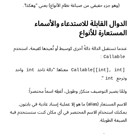
(وهو جزء حقيقي من صياغة نظام الأنواع) يعني "وهكذا".
الدوال القابلة للاستدعاء والأسماء
المستعارة للأنواع
عندما تستقبل الدالة دالةً أخرى كوسيط أو تُعيدها كقيمة، استخدم
:
Callable
معناها: "دالة تاخذ
واحد
int
Callable[[int], int]
وترجع
".
int
ولمّا يصير التوصيف متكرّر وطويل، أعطِه اسماً مختصراً:
الاسم المستعار (alias) ما هو إلا عملية إسناد عادية في بايثون.
يمكنك استخدام الاسم المختصر في أي مكان كنت ستستخدم فيه
الصيغة الطويلة.