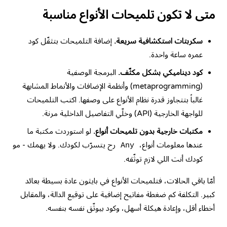
متى لا تكون تلميحات الأنواع مناسبة
سكربتات استكشافية سريعة.
إضافة التلميحات بتثقّل كود
عمره ساعة واحدة.
كود ديناميكي بشكل مكثّف.
البرمجة الوصفية
(metaprogramming) وأنظمة الإضافات والأنماط المشابهة
غالباً بتتجاوز قدرة نظام الأنواع على وصفها. اكتب التلميحات
للواجهة الخارجية (API) وخلّي التفاصيل الداخلية مرنة.
مكتبات خارجية بدون تلميحات أنواع.
لو استوردت مكتبة ما
عندها معلومات أنواع،
رح يتسرّب لكودك. ولا يهمك - مو
Any
كودك أنت اللي لازم توثّقه.
أمّا باقي الحالات، فتلميحات الأنواع في بايثون عادة بسيطة بعائد
كبير. التكلفة كم ضغطة مفاتيح إضافية على توقيع الدالة، والمقابل
أخطاء أقل، وإعادة هيكلة أسهل، وكود بيوثّق نفسه بنفسه.