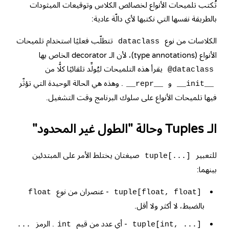
تُكتب تلميحات الأنواع لخصائص الكلاس وتوقيعات الميثودات
بالطريقة نفسها التي نكتبها لأي دالّة عادية:
الكلاسات من نوع
تتطلّب فعليًا استخدام تلميحات
dataclass
الأنواع (type annotations)، لأن الـ decorator الخاص بها
يقرأ هذه التلميحات ليُولِّد تلقائيًا كلًّا من
@dataclass
و
. وهذه هي الحالة الوحيدة التي تؤثّر
__repr__
__init__
فيها تلميحات الأنواع على سلوك البرنامج وقت التشغيل.
الـ Tuples وحالة "الطول غير المحدود"
للتعبير
صيغتان يختلط الأمر على المبتدئين
tuple[...]
بينهما:
- عنصران من نوع
float
tuple[float, float]
بالضبط، لا أكثر ولا أقل.
- أي عدد من قيم
. الرمز
...
int
tuple[int, ...]