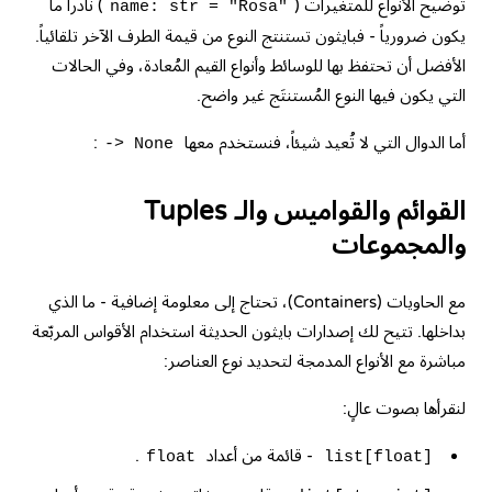
توضيح الأنواع للمتغيرات (
) نادراً ما
name: str = "Rosa"
يكون ضرورياً - فبايثون تستنتج النوع من قيمة الطرف الآخر تلقائياً.
الأفضل أن تحتفظ بها للوسائط وأنواع القيم المُعادة، وفي الحالات
التي يكون فيها النوع المُستنتَج غير واضح.
أما الدوال التي لا تُعيد شيئاً، فنستخدم معها
:
-> None
القوائم والقواميس والـ Tuples
والمجموعات
مع الحاويات (Containers)، تحتاج إلى معلومة إضافية - ما الذي
بداخلها. تتيح لك إصدارات بايثون الحديثة استخدام الأقواس المربّعة
مباشرة مع الأنواع المدمجة لتحديد نوع العناصر:
لنقرأها بصوت عالٍ:
- قائمة من أعداد
.
float
list[float]