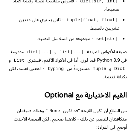
- قاموس مفاتيحه نصية وقيمه أعداد
dict[str, int]
صحيحة.
- تابل يحتوي على عددين
tuple[float, float]
عشريين بالضبط.
- مجموعة من السلاسل النصية.
set[str]
صيغة الأقواس المربعة
و
مدعومة
dict[...]
list[...]
في Python 3.9 فما فوق. أما في الأكواد الأقدم، فسترى
و
List
و
مستوردةً من
- المعنى نفسه، لكن
typing
Tuple
Dict
بكتابة قديمة.
القيم الاختيارية مع Optional
من الشائع أن تكون القيمة "قد تكون
". وهناك صيغتان
None
متكافئتان للتعبير عن ذلك - كلاهما صحيح، لكن الصيغة الأحدث
أوضح في القراءة: