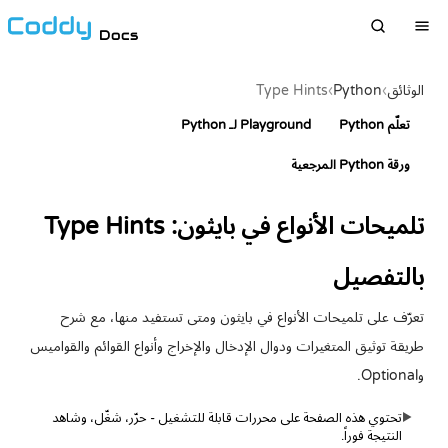
Docs
الوثائق
›
Python
›
Type Hints
تعلّم Python
Playground لـ Python
ورقة Python المرجعية
تلميحات الأنواع في بايثون: Type Hints
بالتفصيل
تعرّف على تلميحات الأنواع في بايثون ومتى تستفيد منها، مع شرح
طريقة توثيق المتغيرات ودوال الإدخال والإخراج وأنواع القوائم والقواميس
وOptional.
تحتوي هذه الصفحة على محررات قابلة للتشغيل - حرّر، شغّل، وشاهد
▶
النتيجة فوراً.