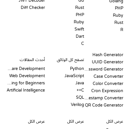
JWT Decoder
Go
Golang
Diff Checker
Rust
PHP
PHP
Ruby
Ruby
Rust
Swift
R
Dart
C
التوثيق
المدونة
Hash Generator
تصفح كل الوثائق
أحدث المقالات
UUID Generator
Software Development
Python
Password Generator
Web Development
JavaScript
Case Converter
Coding for Beginners
Java
Color Converter
Artificial Intelligence
C++
Cron Expression
SQL
Timestamp Converter
Verilog
QR Code Generator
مراجعات ومقارنات
التصورات
أوامر GIT
عرض الكل
عرض الكل
عرض الكل