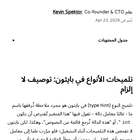
بقلم
, Co-founder & CTO
Kevin Spektor
نُشر في Apr 23, 2026
جدول المحتويات
▶
تلميحات الأنواع في بايثون: توصيف لا
إلزام
تلميح النوع (type hint) في بايثون هو مجرد ملاحظة تُرفقها باسم
ما - غالبًا معامل دالة - تقول فيها "هذا المتغير يُفترض أن يكون
"، أو "هذه الدالة تُرجع قائمة من النصوص"، وهكذا. لكن بايثون
int
لا تفحص هذه التلميحات أثناء التشغيل؛ فلو مرّرت نصًا إلى معامل
موسوم بأنه
، لن يحدث أي خطأ. الفائدة الحقيقية تأتي من
int