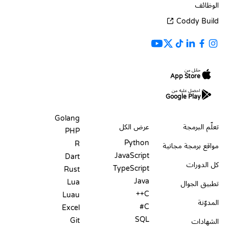
الوظائف
Coddy Build
حمّل من
App Store
احصل عليه من
Google Play
الموارد
اللغات
Golang
تعلّم البرمجة
عرض الكل
PHP
Python
R
مواقع برمجة مجانية
JavaScript
Dart
كل الدورات
TypeScript
Rust
Java
Lua
تطبيق الجوال
C++
Luau
المدوّنة
C#
Excel
SQL
Git
الشهادات