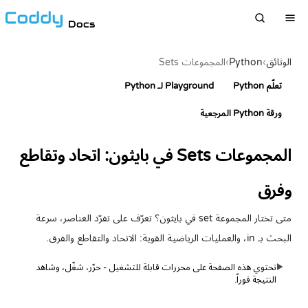
Docs
الوثائق
›
Python
›
المجموعات Sets
تعلّم Python
Playground لـ Python
ورقة Python المرجعية
المجموعات Sets في بايثون: اتحاد وتقاطع
وفرق
متى تختار المجموعة set في بايثون؟ تعرّف على تفرّد العناصر، سرعة
البحث بـ in، والعمليات الرياضية القوية: الاتحاد والتقاطع والفرق.
تحتوي هذه الصفحة على محررات قابلة للتشغيل - حرّر، شغّل، وشاهد
▶
النتيجة فوراً.