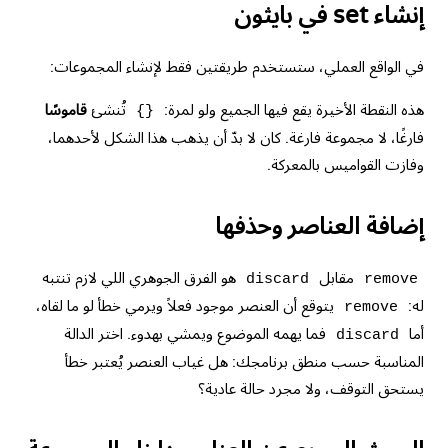
إنشاء set في بايثون
في الواقع العملي، ستستخدم طريقتين فقط لإنشاء المجموعات:
هذه النقطة الأخيرة يقع فيها الجميع ولو لمرة:
تُنشئ
قاموسًا
{}
فارغًا، لا مجموعة فارغة. كان لا بدّ أن يذهب هذا الشكل لأحدهما،
وفازت القواميس بالمعركة.
إضافة العناصر وحذفها
مقابل
هو الفرق الجوهري اللي لازم تنتبه
discard
remove
له:
يتوقع أن العنصر موجود فعلاً ويرمي خطأ لو ما لقاه،
remove
أما
فما يهمه الموضوع ويمشي بهدوء. اختر الدالة
discard
المناسبة حسب منطق برنامجك: هل غياب العنصر يُعتبر خطأ
يستحق التوقف، ولا مجرد حالة عادية؟