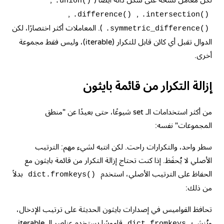
لكل معامل نسخة على شكل دالة أيضًا (
,
.union()
,
,
.difference()
.intersection()
). المعاملات أكثر اختصارًا، لكن
.symmetric_difference()
الدوال تقبل أي كائن قابل للتكرار (iterable)، وليس فقط مجموعة
أخرى.
إزالة التكرار من قائمة بايثون
من أكثر استخدامات الـ set شيوعًا، حتى بعيدًا عن "منطق
المجموعات" نفسه:
سطر واحد، والتكرارات راحت. لكن انتبه لشيء مهم: الترتيب
الأصلي لا يُحفَظ. إذا كنت تحتاج إزالة التكرار من قائمة بايثون مع
الحفاظ على الترتيب الأصلي، استخدم
بدلاً
dict.fromkeys()
من ذلك:
تحافظ القواميس في إصدارات بايثون الحديثة على ترتيب الإدخال،
ويُنشئ
قاموسًا يستخدم عناصر الـ iterable
dict.fromkeys