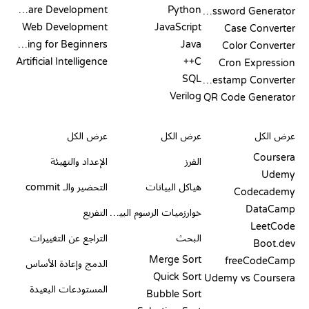
Software Development
Python
Password Generator
Web Development
JavaScript
Case Converter
Coding for Beginners
Java
Color Converter
Artificial Intelligence
C++
Cron Expression
SQL
Timestamp Converter
Verilog
QR Code Generator
مراجعات ومقارنات
التصورات
أوامر GIT
عرض الكل
عرض الكل
عرض الكل
Coursera
الفرز
الإعداد والتهيئة
Udemy
هياكل البيانات
التحضير والـ commit
Codecademy
DataCamp
خوارزميات الرسوم البيانية
التفريع
LeetCode
البحث
التراجع عن التغييرات
Boot.dev
Merge Sort
freeCodeCamp
الدمج وإعادة الأساس
Quick Sort
Udemy vs Coursera
المستودعات البعيدة
Bubble Sort