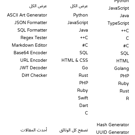
Python
عرض الكل
عرض الكل
JavaScript
ASCII Art Generator
Python
Java
JSON Formatter
JavaScript
TypeScript
SQL Formatter
Java
C++
Regex Tester
C++
C
Markdown Editor
C#
C#
Base64 Encoder
SQL
SQL
URL Encoder
HTML & CSS
HTML
JWT Decoder
Go
Golang
Diff Checker
Rust
PHP
PHP
Ruby
Ruby
Rust
Swift
R
Dart
C
التوثيق
المدونة
Hash Generator
تصفح كل الوثائق
أحدث المقالات
UUID Generator