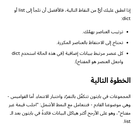
إذا انطبق عليك أيٌّ من النقاط التالية، فالأفضل أن تلجأ إلى list أو
dict:
ترتيب العناصر يهمّك.
تحتاج إلى الاحتفاظ بالعناصر المكررة.
كل عنصر مرتبط ببيانات إضافية (في هذه الحالة استخدم dict
واجعل العنصر هو المفتاح).
الخطوة التالية
المجموعات في بايثون تتكفّل بالتفرّد واختبار الانتماء. أما القواميس -
وهي موضوعنا القادم - فتتعامل مع النمط الأشمل: "اجلب قيمة عبر
مفتاح"، وهو على الأرجح أكثر هياكل البيانات فائدةً في بايثون بعد الـ
list.