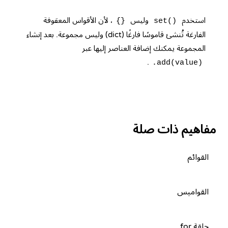
استخدم
وليس
، لأن الأقواس المعقوفة
{}
set()
الفارغة تُنشئ قاموسًا فارغًا (dict) وليس مجموعة. بعد إنشاء
المجموعة يمكنك إضافة العناصر إليها عبر
.
.add(value)
مفاهيم ذات صلة
القوائم
القواميس
حلقة for