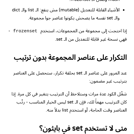
الأشياء القابلة للتعديل (mutable) مش ينفع: الـ list والـ dict
والـ set نفسه ما يصحش يكونوا عناصر جوا مجموعة.
إذا احتجت إلى مجموعة من المجموعات، استخدم
-
frozenset
فهي نسخة غير قابلة للتعديل من الـ set.
التكرار على عناصر المجموعة بدون ترتيب
عند المرور على عناصر الـ set بحلقة تكرار، ستحصل على العناصر
بترتيب غير مضمون:
شغّل الكود عدة مرات وستلاحظ أن الترتيب يتغير في كل مرة. إذا
كان الترتيب مهماً لك، فإن الـ set ليس الخيار المناسب - رتّب
العناصر وقت الحاجة، أو استخدم list بدلاً منه.
متى لا تستخدم set في بايثون؟