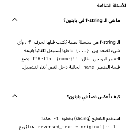
الأسئلة الشائعة
ما هي الـ f-string في بايثون؟
الـ f-string هي سلسلة نصية يُكتب قبلها الحرف
، وأي
f
شيء تضعه بين
داخلها يُستبدل تلقائياً بقيمة
{...}
التعبير البرمجي. مثال:
يضع
f"Hello, {name}!"
قيمة المتغير
الحالية داخل النص أثناء التشغيل.
name
كيف أعكس نصاً في بايثون؟
استخدم التقطيع (slicing) بخطوة
هكذا:
-1
. هذا يُرجع
reversed_text = original[::-1]