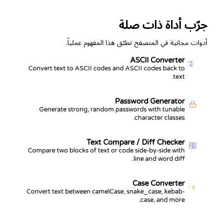
جرّب أداة ذات صلة
أدوات مجانية في المتصفح تطبّق هذا المفهوم عملياً.
ASCII Converter
Ab
65
98
Convert text to ASCII codes and ASCII codes back to
text.
Password Generator
Generate strong, random passwords with tunable
character classes.
Text Compare / Diff Checker
Compare two blocks of text or code side-by-side with
line and word diff.
Case Converter
Aa
a
Convert text between camelCase, snake_case, kebab-
case, and more.