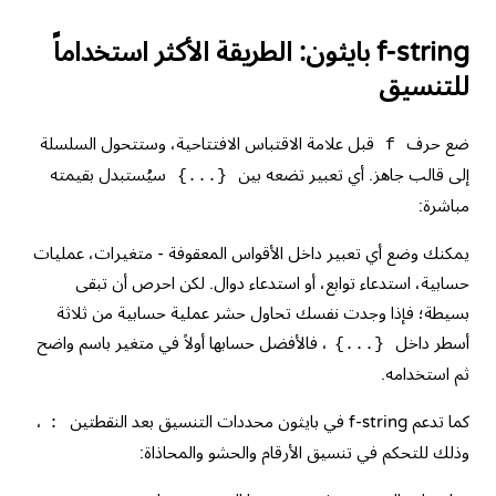
f-string بايثون: الطريقة الأكثر استخداماً
للتنسيق
ضع حرف
قبل علامة الاقتباس الافتتاحية، وستتحول السلسلة
f
إلى قالب جاهز. أي تعبير تضعه بين
سيُستبدل بقيمته
{...}
مباشرة:
يمكنك وضع أي تعبير داخل الأقواس المعقوفة - متغيرات، عمليات
حسابية، استدعاء توابع، أو استدعاء دوال. لكن احرص أن تبقى
بسيطة؛ فإذا وجدت نفسك تحاول حشر عملية حسابية من ثلاثة
أسطر داخل
، فالأفضل حسابها أولاً في متغير باسم واضح
{...}
ثم استخدامه.
كما تدعم f-string في بايثون محددات التنسيق بعد النقطتين
،
:
وذلك للتحكم في تنسيق الأرقام والحشو والمحاذاة: