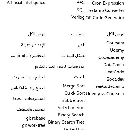
Artificial Intelligence
C++
Cron Expression
SQL
Timestamp Converter
Verilog
QR Code Generator
مراجعات ومقارنات
التصورات
أوامر GIT
عرض الكل
عرض الكل
عرض الكل
Coursera
الفرز
الإعداد والتهيئة
Udemy
هياكل البيانات
التحضير والـ commit
Codecademy
DataCamp
خوارزميات الرسوم البيانية
التفريع
LeetCode
البحث
التراجع عن التغييرات
Boot.dev
Merge Sort
freeCodeCamp
الدمج وإعادة الأساس
Quick Sort
Udemy vs Coursera
المستودعات البعيدة
Bubble Sort
Selection Sort
الفحص والتنظيف
Binary Search
git rebase
Binary Search Tree
git worktree
Linked List