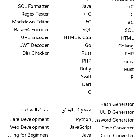
SQL Formatter
Java
C++
Regex Tester
C++
C
Markdown Editor
C#
C#
Base64 Encoder
SQL
SQL
URL Encoder
HTML & CSS
HTML
JWT Decoder
Go
Golang
Diff Checker
Rust
PHP
PHP
Ruby
Ruby
Rust
Swift
R
Dart
C
التوثيق
المدونة
Hash Generator
تصفح كل الوثائق
أحدث المقالات
UUID Generator
Software Development
Python
Password Generator
Web Development
JavaScript
Case Converter
Coding for Beginners
Java
Color Converter