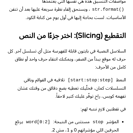
مواصفات التنسيق هذه هي نفسها التي يعتمدها
، ويستحق إلقاء نظرة سريعة عليها بعد أن تتقن
str.format()
الأساسيات. لست بحاجة إليها في أول يوم من كتابة الكود.
التقطيع (Slicing): اختر جزءًا من النص
السلاسل النصية في بايثون قابلة للفهرسة مثل أي تسلسل آخر. كل
حرف له موقع يبدأ من الصفر، ويمكنك انتقاء حرف واحد أو نطاق
كامل من الأحرف:
النمط
تلاقيه في القوائم وباقي
[start:stop:step]
التسلسلات كمان، فخلّيك تعطيه بضع دقائق من وقتك عشان
تفهمه كويس، راح توفّر عليك كتير لاحقاً.
في نقطتين لازم ننتبه لهم:
المؤشر
مستثنى من النتيجة:
يرجّع
word[0:2]
stop
الحرفين اللي مؤشراتهم 0 و 1، مش 2.