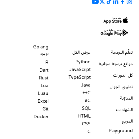
حمّل من
App Store
احصل عليه من
Google Play
الموارد
اللغات
Golang
تعلّم البرمجة
عرض الكل
PHP
Python
R
مواقع برمجة مجانية
JavaScript
Dart
كل الدورات
TypeScript
Rust
Java
Lua
تطبيق الجوال
C++
Luau
المدوّنة
C#
Excel
SQL
Git
الشهادات
HTML
Docker
المرجع
CSS
Playground
C