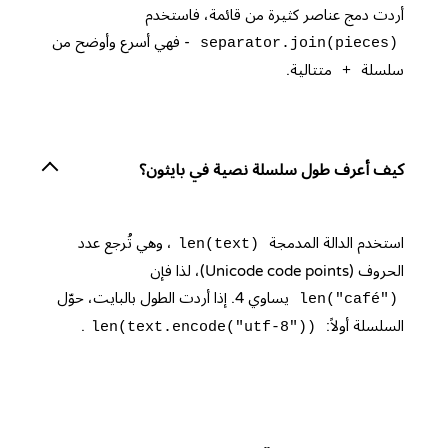
أردت دمج عناصر كثيرة من قائمة، فاستخدم
- فهي أسرع وأوضح من
separator.join(pieces)
سلسلة
متتالية.
+
كيف أعرف طول سلسلة نصية في بايثون؟
استخدم الدالة المدمجة
، وهي تُرجع عدد
len(text)
الحروف (Unicode code points)، لذا فإن
يساوي 4. إذا أردت الطول بالبايت، حوّل
len("café")
السلسلة أولاً:
.
len(text.encode("utf-8"))