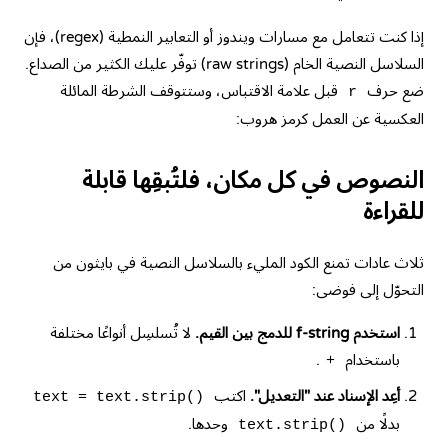
إذا كنت تتعامل مع مسارات ويندوز أو التعابير النمطية (regex)، فإن
السلاسل النصية الخام (raw strings) توفّر عليك الكثير من الصداع.
ضع حرف
قبل علامة الاقتباس، وستتوقف الشرطة المائلة
r
العكسية عن العمل كرمز هروب:
النصوص في كل مكان، فلتُبقِها قابلة
للقراءة
ثلاث عادات تمنع الكود المليء بالسلاسل النصية في بايثون من
التحوّل إلى فوضى:
استخدم f-string للدمج بين القيم.
لا تُسلسِل أنواعًا مختلفة
باستخدام
.
+
أعِد الإسناد عند "التعديل".
اكتب
text = text.strip()
بدلًا من
وحدها.
text.strip()