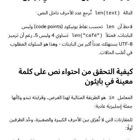
الدالة
تُرجع عدد الأحرف داخل النص:
len(text)
لاحظ أن
تحسب نقاط يونيكود (code points) وليس
len
البايتات. فمثلاً
تساوي 4 وليس 5، رغم أن ترميز
len("café")
UTF-8 يستهلك عدداً أكبر من البايتات - وهذا هو السلوك المطلوب
في أغلب الحالات.
كيفية التحقق من احتواء نص على كلمة
معينة في بايثون
المعامل
هو الطريقة المثالية لهذا الغرض، وقراءته تبدو وكأنها
in
جملة إنجليزية عادية:
للمقارنات التي لا تُفرّق بين الأحرف الكبيرة والصغيرة، وحِّد الطرفين
أولًا: