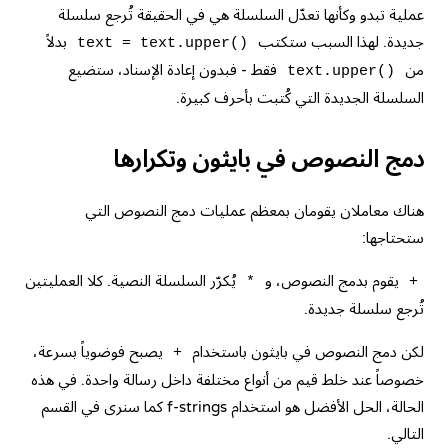
عملية تبدو وكأنها تعدّل السلسلة هي في الحقيقة تُرجع سلسلة
جديدة. لهذا السبب ستكتب
بدلاً
text = text.upper()
من
فقط - فبدون إعادة الإسناد، ستضيع
text.upper()
السلسلة الجديدة التي كُتبت بأحرف كبيرة.
دمج النصوص في بايثون وتكرارها
هناك معاملان يقومان بمعظم عمليات دمج النصوص التي
ستحتاجها:
يقوم بدمج النصوص، و
يُكرّر السلسلة النصية. كلا العمليتين
*
+
تُرجع سلسلة جديدة.
لكن دمج النصوص في بايثون باستخدام
يصبح فوضوياً بسرعة،
+
خصوصاً عند خلط قيم من أنواع مختلفة داخل رسالة واحدة. في هذه
الحالة، الحل الأفضل هو استخدام f-strings كما سنرى في القسم
التالي.