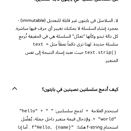
لا، السلاسل في بايثون غير قابلة للتعديل (immutable) -
بمجرد إنشاء السلسلة لا يمكنك تغيير أي حرف فيها مباشرة.
كل دالة تبدو وكأنها "تعدّل" السلسلة هي في الحقيقة تُرجع
سلسلة جديدة. لهذا ترى دائماً نمطاً مثل
text =
حيث نعيد إسناد النتيجة إلى نفس
text.strip()
المتغير.
كيف أدمج سلسلتين نصيتين في بايثون؟
استخدم العلامة
لدمج سلسلتين:
"hello" + " "
+
. ولإدخال قيمة متغير داخل جملة، يُفضَّل
+ "world"
استخدام f-string هكذا:
. أما إذا
f"Hello, {name}"