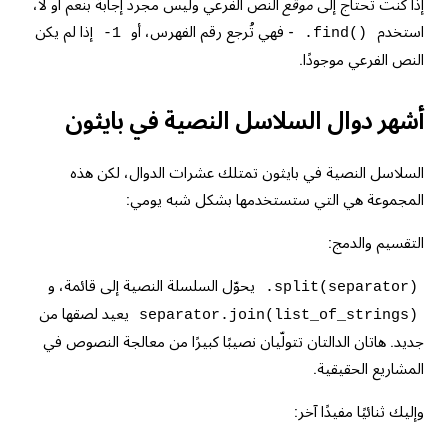
إذا كنت تحتاج إلى
موقع
النص الفرعي وليس مجرد إجابة بنعم أو لا،
استخدم
- فهي تُرجع رقم الفهرس، أو
إذا لم يكن
-1
.find()
النص الفرعي موجودًا.
أشهر دوال السلاسل النصية في بايثون
السلاسل النصية في بايثون تمتلك عشرات الدوال، لكن هذه
المجموعة هي التي ستستخدمها بشكل شبه يومي:
التقسيم والدمج:
يحوّل السلسلة النصية إلى قائمة، و
.split(separator)
يعيد لصقها من
separator.join(list_of_strings)
جديد. هاتان الدالتان تتولّيان نصيبًا كبيرًا من معالجة النصوص في
المشاريع الحقيقية.
وإليك ثنائيًا مفيدًا آخر: