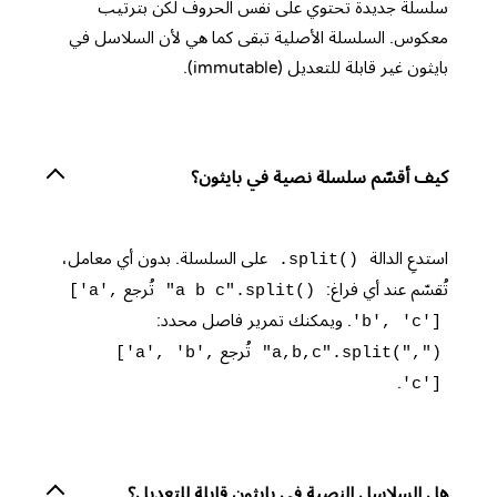
سلسلة جديدة تحتوي على نفس الحروف لكن بترتيب
معكوس. السلسلة الأصلية تبقى كما هي لأن السلاسل في
بايثون غير قابلة للتعديل (immutable).
كيف أقسّم سلسلة نصية في بايثون؟
استدعِ الدالة
على السلسلة. بدون أي معامل،
.split()
تُقسّم عند أي فراغ:
تُرجع
['a',
"a b c".split()
. ويمكنك تمرير فاصل محدد:
'b', 'c']
تُرجع
['a', 'b',
"a,b,c".split(",")
.
'c']
هل السلاسل النصية في بايثون قابلة للتعديل؟