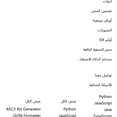
أدوات
تضمين المحرر
أوراق مرجعية
التصورات
أوامر Git
محرر الشيفرة الزائفة
مساعد الذكاء الاصطناعي
الدعم
تواصل معنا
الأسئلة الشائعة
PLAYGROUNDS
شهادات
أدوات
Python
عرض الكل
عرض الكل
JavaScript
ASCII Art Generator
Python
Java
JSON Formatter
JavaScript
TypeScript