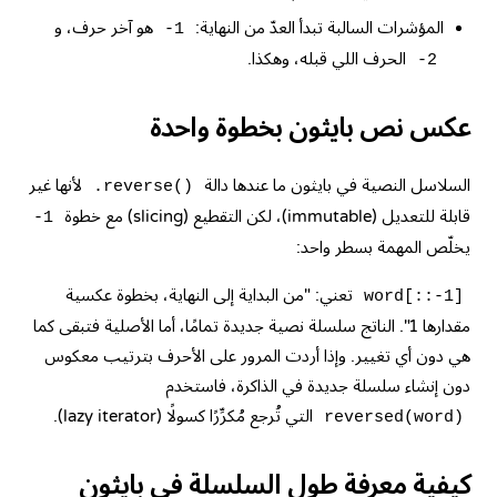
المؤشرات السالبة تبدأ العدّ من النهاية:
هو آخر حرف، و
-1
الحرف اللي قبله، وهكذا.
-2
عكس نص بايثون بخطوة واحدة
السلاسل النصية في بايثون ما عندها دالة
لأنها غير
.reverse()
قابلة للتعديل (immutable)، لكن التقطيع (slicing) مع خطوة
-1
يخلّص المهمة بسطر واحد:
تعني: "من البداية إلى النهاية، بخطوة عكسية
word[::-1]
مقدارها 1". الناتج سلسلة نصية جديدة تمامًا، أما الأصلية فتبقى كما
هي دون أي تغيير. وإذا أردت المرور على الأحرف بترتيب معكوس
دون إنشاء سلسلة جديدة في الذاكرة، فاستخدم
التي تُرجع مُكرِّرًا كسولًا (lazy iterator).
reversed(word)
كيفية معرفة طول السلسلة في بايثون