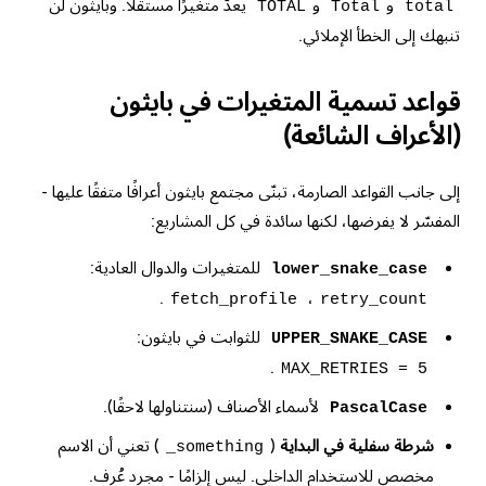
و
و
يعدّ متغيرًا مستقلًا. وبايثون لن
TOTAL
Total
total
تنبهك إلى الخطأ الإملائي.
قواعد تسمية المتغيرات في بايثون
(الأعراف الشائعة)
إلى جانب القواعد الصارمة، تبنّى مجتمع بايثون أعرافًا متفقًا عليها -
المفسّر لا يفرضها، لكنها سائدة في كل المشاريع:
للمتغيرات والدوال العادية:
lower_snake_case
.
،
fetch_profile
retry_count
للثوابت في بايثون:
UPPER_SNAKE_CASE
.
MAX_RETRIES = 5
لأسماء الأصناف (سنتناولها لاحقًا).
PascalCase
شرطة سفلية في البداية
(
) تعني أن الاسم
_something
مخصص للاستخدام الداخلي. ليس إلزامًا - مجرد عُرف.