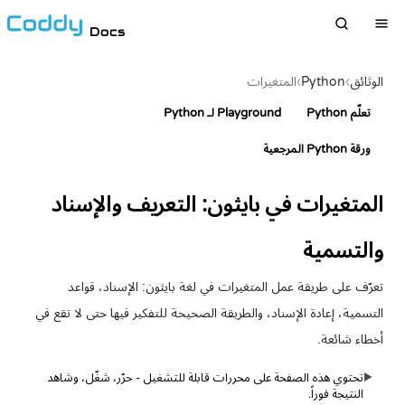
Docs
الوثائق
›
Python
›
المتغيرات
تعلّم Python
Playground لـ Python
ورقة Python المرجعية
المتغيرات في بايثون: التعريف والإسناد
والتسمية
تعرّف على طريقة عمل المتغيرات في لغة بايثون: الإسناد، قواعد
التسمية، إعادة الإسناد، والطريقة الصحيحة للتفكير فيها حتى لا تقع في
أخطاء شائعة.
تحتوي هذه الصفحة على محررات قابلة للتشغيل - حرّر، شغّل، وشاهد
▶
النتيجة فوراً.