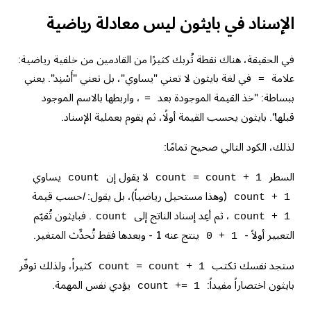
الإسناد في بايثون ليس معادلة رياضية
في الحقيقة، هناك نقطة تُربك كثيرًا من القادمين من خلفية رياضية:
علامة
في لغة بايثون لا تعني "يساوي"، بل تعني "أَسْنِد". يعني
=
ببساطة: "خذ القيمة الموجودة بعد
، واربطها بالاسم الموجود
=
قبلها". بايثون يحسب القيمة أولًا، ثم يقوم بعملية الإسناد.
لذلك، الكود التالي صحيح تمامًا:
السطر
لا يقول إن
يساوي
count
count = count + 1
(وهذا مستحيل رياضياً)، بل يقول:
احسب
قيمة
count + 1
، ثم أعِد إسناد الناتج إلى
. فبايثون تُقيّم
count
count + 1
التعبير أولاً -
ينتج عنه 1 - وبعدها فقط تُحدِّث المتغير.
0 + 1
ستجد نفسك تكتب
كثيراً، ولذلك توفّر
count = count + 1
بايثون اختصاراً مفيداً:
يؤدي نفس المهمة.
count += 1