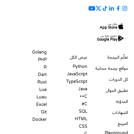
حمّل من
App Store
احصل عليه من
Google Play
الموارد
اللغات
Golang
تعلّم البرمجة
عرض الكل
PHP
Python
R
مواقع برمجة مجانية
JavaScript
Dart
كل الدورات
TypeScript
Rust
Java
Lua
تطبيق الجوال
C++
Luau
المدوّنة
C#
Excel
SQL
Git
الشهادات
HTML
Docker
المرجع
CSS
Playground
C