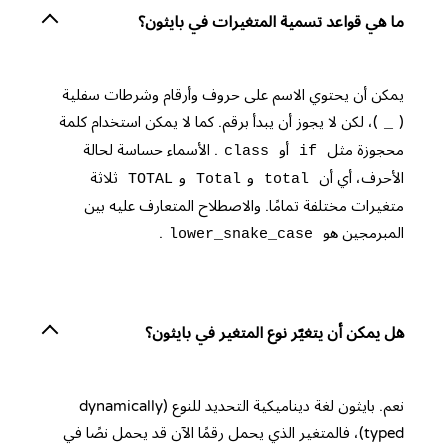
ما هي قواعد تسمية المتغيرات في بايثون؟
يمكن أن يحتوي الاسم على حروف وأرقام وشرطات سفلية
(
)، لكن لا يجوز أن يبدأ برقم. كما لا يمكن استخدام كلمة
_
محجوزة مثل
أو
. الأسماء حساسة لحالة
class
if
الأحرف، أي أن
و
و
ثلاثة
TOTAL
Total
total
متغيرات مختلفة تمامًا. والاصطلاح المتعارف عليه بين
المبرمجين هو
.
lower_snake_case
هل يمكن أن يتغيّر نوع المتغير في بايثون؟
نعم. بايثون لغة ديناميكية التحديد للنوع (dynamically
typed)، فالمتغير الذي يحمل رقمًا الآن قد يحمل نصًا في