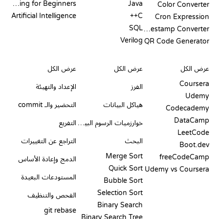
Coding for Beginners
Java
Color Converter
Artificial Intelligence
C++
Cron Expression
SQL
Timestamp Converter
Verilog
QR Code Generator
مراجعات ومقارنات
التصورات
أوامر GIT
عرض الكل
عرض الكل
عرض الكل
Coursera
الفرز
الإعداد والتهيئة
Udemy
هياكل البيانات
التحضير والـ commit
Codecademy
DataCamp
خوارزميات الرسوم البيانية
التفريع
LeetCode
البحث
التراجع عن التغييرات
Boot.dev
Merge Sort
freeCodeCamp
الدمج وإعادة الأساس
Quick Sort
Udemy vs Coursera
المستودعات البعيدة
Bubble Sort
Selection Sort
الفحص والتنظيف
Binary Search
git rebase
Binary Search Tree