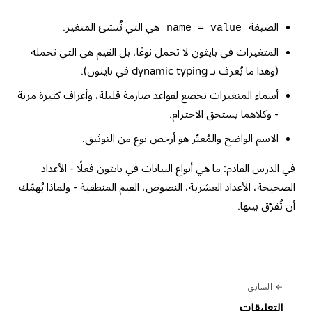
الصيغة
هي التي تُنشئ المتغير.
name = value
المتغيرات في بايثون لا تحمل نوعًا، بل القيم هي التي تحمله
(وهذا ما يُعرف بـ dynamic typing في بايثون).
أسماء المتغيرات تخضع لقواعد صارمة قليلة، وأعراف كثيرة مرنة
- وكلاهما يستحق الاحترام.
الاسم الواضح والمُعبِّر هو أرخص نوع من التوثيق.
في الدرس القادم: ما هي أنواع البيانات في بايثون فعلًا - الأعداد
الصحيحة، الأعداد العشرية، النصوص، القيم المنطقية - ولماذا يُهمّك
أن تُفرّق بينها.
السابق
التعليقات