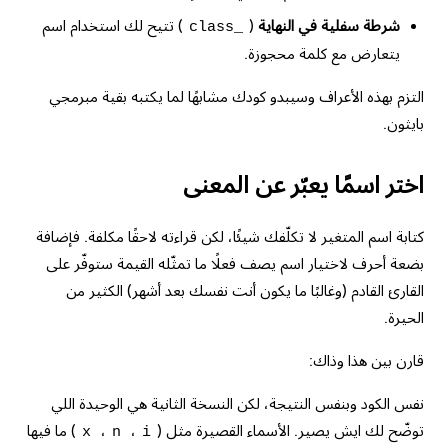
شرطة سفلية في النهاية
(
) تتيح لك استخدام اسم
class_
يتعارض مع كلمة محجوزة.
التزم بهذه الأعراف وسيبدو كودك مشابهًا لما يكتبه بقية مبرمجي
بايثون.
اختر اسمًا يعبّر عن المعنى
كتابة اسم المتغير لا تكلّفك شيئًا، لكن قراءته لاحقًا مكلفة. فإضافة
بضعة أحرف لاختيار اسم يصف فعلًا ما تمثّله القيمة ستوفّر على
القارئ القادم (وغالبًا ما يكون أنت نفسك بعد أشهر) الكثير من
الحيرة.
قارن بين هذا وذاك:
نفس الكود وبنفس النتيجة، لكن النسخة الثانية هي الوحيدة اللي
توضّح لك ايش يصير. الأسماء القصيرة مثل (
،
،
) ما فيها
x
n
i