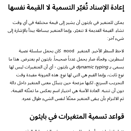
إعادة الإسناد تُغيّر التسمية لا القيمة نفسها
يمكن للمتغير في بايثون أن يشير إلى قيمة مختلفة في أي وقت
تشاء. القيمة القديمة لا تتغيّر، وإنما المتغير ببساطة يبدأ بالإشارة إلى
شيء آخر:
لاحظ السطر الأخير. المتغير
كان يحمل سلسلة نصية
mood
لسطرين، وفجأة صار يحمل عدداً صحيحاً. بايثون لم يعترض. هذا ما
يسمى بـ
dynamic typing
في بايثون - أي أن المتغيرات ليس لها
نوع ثابت، وإنما القيم هي التي لها نوع. هذه المرونة مفيدة وقت
التجريب السريع، لكنها مزعجة حين يتبدّل معنى المتغير داخل دالة
دون أن تنتبه. العادة الآمنة هي اختيار اسم يعكس ما تمثّله القيمة،
ثم الالتزام بأن يبقى المتغير ممثّلاً لنفس الشيء طوال عمره.
قواعد تسمية المتغيرات في بايثون