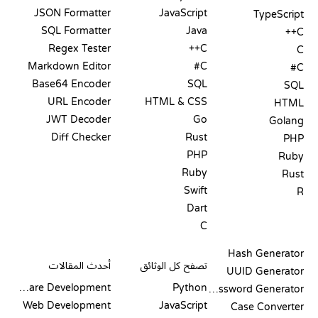
JSON Formatter
JavaScript
TypeScript
SQL Formatter
Java
C++
Regex Tester
C++
C
Markdown Editor
C#
C#
Base64 Encoder
SQL
SQL
URL Encoder
HTML & CSS
HTML
JWT Decoder
Go
Golang
Diff Checker
Rust
PHP
PHP
Ruby
Ruby
Rust
Swift
R
Dart
C
التوثيق
المدونة
Hash Generator
تصفح كل الوثائق
أحدث المقالات
UUID Generator
Software Development
Python
Password Generator
Web Development
JavaScript
Case Converter