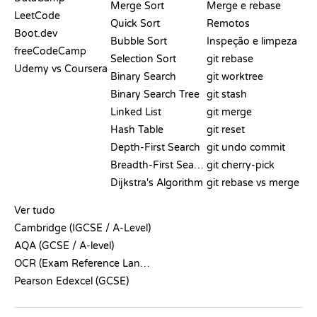
Merge Sort
Merge e rebase
LeetCode
Quick Sort
Remotos
Boot.dev
Bubble Sort
Inspeção e limpeza
freeCodeCamp
Selection Sort
git rebase
Udemy vs Coursera
Binary Search
git worktree
Binary Search Tree
git stash
Linked List
git merge
Hash Table
git reset
Depth-First Search
git undo commit
Breadth-First Search
git cherry-pick
Dijkstra's Algorithm
git rebase vs merge
PSEUDOCÓDIGO
Ver tudo
Cambridge (IGCSE / A-Level)
AQA (GCSE / A-level)
OCR (Exam Reference Language)
Pearson Edexcel (GCSE)