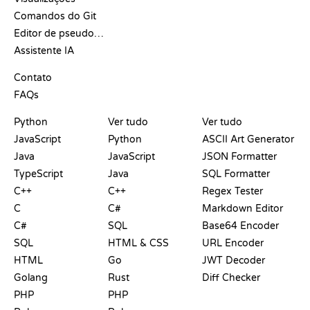
Comandos do Git
Editor de pseudocódigo
Assistente IA
SUPORTE
Contato
FAQs
PLAYGROUNDS
CERTIFICADOS
FERRAMENTAS
Python
Ver tudo
Ver tudo
JavaScript
Python
ASCII Art Generator
Java
JavaScript
JSON Formatter
TypeScript
Java
SQL Formatter
C++
C++
Regex Tester
C
C#
Markdown Editor
C#
SQL
Base64 Encoder
SQL
HTML & CSS
URL Encoder
HTML
Go
JWT Decoder
Golang
Rust
Diff Checker
PHP
PHP