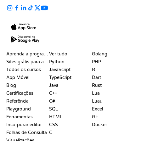
Baixar na
App Store
Disponível no
Google Play
RECURSOS
LINGUAGENS
Aprenda a programar
Ver tudo
Golang
Sites grátis para aprender a programar
Python
PHP
Todos os cursos
JavaScript
R
App Móvel
TypeScript
Dart
Blog
Java
Rust
Certificações
C++
Lua
Referência
C#
Luau
Playground
SQL
Excel
Ferramentas
HTML
Git
Incorporar editor
CSS
Docker
Folhas de Consulta
C
Visualizações