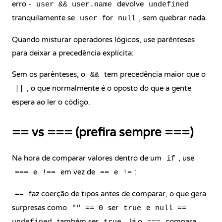
erro -
devolve
user && user.name
undefined
tranquilamente se
for
, sem quebrar nada.
user
null
Quando misturar operadores lógicos, use parênteses
para deixar a precedência explícita:
Sem os parênteses, o
tem precedência maior que o
&&
, o que normalmente é o oposto do que a gente
||
espera ao ler o código.
== vs === (prefira sempre ===)
Na hora de comparar valores dentro de um
, use
if
e
em vez de
e
:
===
!==
==
!=
faz coerção de tipos antes de comparar, o que gera
==
surpresas como
ser
e
"" == 0
true
null ==
também ser
. Já o
compara