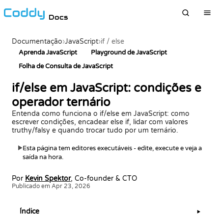
Docs
Documentação
›
JavaScript
›
if / else
Aprenda JavaScript
Playground de JavaScript
Folha de Consulta de JavaScript
if/else em JavaScript: condições e
operador ternário
Entenda como funciona o if/else em JavaScript: como
escrever condições, encadear else if, lidar com valores
truthy/falsy e quando trocar tudo por um ternário.
Esta página tem editores executáveis - edite, execute e veja a
▶
saída na hora.
Por
Kevin Spektor
, Co-founder & CTO
Publicado em Apr 23, 2026
Índice
▶