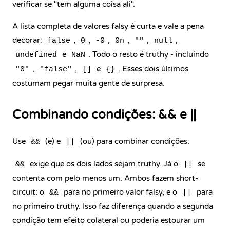
verificar se "tem alguma coisa ali".
A lista completa de valores falsy é curta e vale a pena
decorar:
,
,
,
,
,
,
false
0
-0
0n
""
null
e
. Todo o resto é truthy - incluindo
undefined
NaN
,
,
e
. Esses dois últimos
"0"
"false"
[]
{}
costumam pegar muita gente de surpresa.
Combinando condições: && e ||
Use
(e) e
(ou) para combinar condições:
&&
||
exige que os dois lados sejam truthy. Já o
se
&&
||
contenta com pelo menos um. Ambos fazem short-
circuit: o
para no primeiro valor falsy, e o
para
&&
||
no primeiro truthy. Isso faz diferença quando a segunda
condição tem efeito colateral ou poderia estourar um