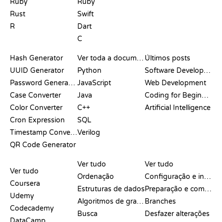
Ruby
Ruby
Rust
Swift
R
Dart
C
DOCUMENTAÇÃO
BLOG
Hash Generator
Ver toda a documentação
Últimos posts
UUID Generator
Python
Software Development
Password Generator
JavaScript
Web Development
Case Converter
Java
Coding for Beginners
Color Converter
C++
Artificial Intelligence
Cron Expression
SQL
Timestamp Converter
Verilog
QR Code Generator
ANÁLISES E
VISUALIZAÇÕES
COMANDOS DO GIT
COMPARAÇÕES
Ver tudo
Ver tudo
Ver tudo
Ordenação
Configuração e início
Coursera
Estruturas de dados
Preparação e commit
Udemy
Algoritmos de grafos
Branches
Codecademy
Busca
Desfazer alterações
DataCamp