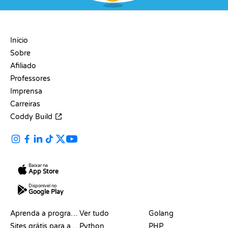
EMPRESA
Início
Sobre
Afiliado
Professores
Imprensa
Carreiras
Coddy Build
Baixar na
App Store
Disponível no
Google Play
RECURSOS
LINGUAGENS
Aprenda a programar
Ver tudo
Golang
Sites grátis para aprender a programar
Python
PHP