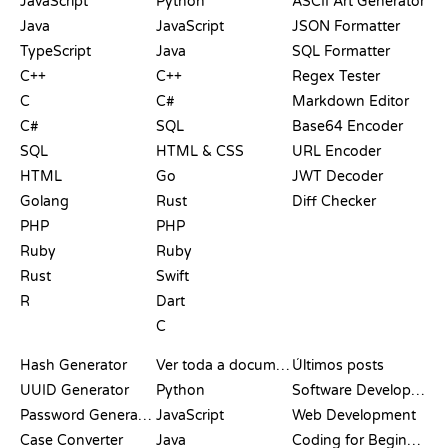
JavaScript
Python
ASCII Art Generator
Java
JavaScript
JSON Formatter
TypeScript
Java
SQL Formatter
C++
C++
Regex Tester
C
C#
Markdown Editor
C#
SQL
Base64 Encoder
SQL
HTML & CSS
URL Encoder
HTML
Go
JWT Decoder
Golang
Rust
Diff Checker
PHP
PHP
Ruby
Ruby
Rust
Swift
R
Dart
C
DOCUMENTAÇÃO
BLOG
Hash Generator
Ver toda a documentação
Últimos posts
UUID Generator
Python
Software Development
Password Generator
JavaScript
Web Development
Case Converter
Java
Coding for Beginners