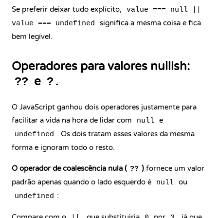
Se preferir deixar tudo explícito,
value === null ||
significa a mesma coisa e fica
value === undefined
bem legível.
Operadores para valores nullish:
e
??
?.
O JavaScript ganhou dois operadores justamente para
facilitar a vida na hora de lidar com
e
null
. Os dois tratam esses valores da mesma
undefined
forma e ignoram todo o resto.
O operador de coalescência nula (
)
fornece um valor
??
padrão apenas quando o lado esquerdo é
ou
null
:
undefined
Compare com o
, que substituiria
por
, já que
||
0
3