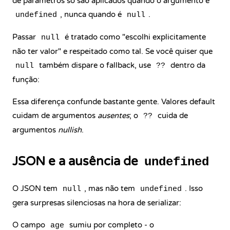
de parâmetros só são aplicados quando o argumento é
, nunca quando é
.
undefined
null
Passar
é tratado como "escolhi explicitamente
null
não ter valor" e respeitado como tal. Se você quiser que
também dispare o fallback, use
dentro da
null
??
função:
Essa diferença confunde bastante gente. Valores default
cuidam de argumentos
ausentes
; o
cuida de
??
argumentos
nullish
.
JSON e a ausência de
undefined
O JSON tem
, mas não tem
. Isso
null
undefined
gera surpresas silenciosas na hora de serializar:
O campo
sumiu por completo - o
age