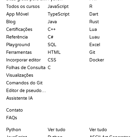
Todos os cursos
JavaScript
R
App Móvel
TypeScript
Dart
Blog
Java
Rust
Certificações
C++
Lua
Referência
C#
Luau
Playground
SQL
Excel
Ferramentas
HTML
Git
Incorporar editor
CSS
Docker
Folhas de Consulta
C
Visualizações
Comandos do Git
Editor de pseudocódigo
Assistente IA
SUPORTE
Contato
FAQs
PLAYGROUNDS
CERTIFICADOS
FERRAMENTAS
Python
Ver tudo
Ver tudo