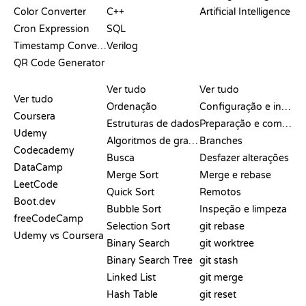
Color Converter
C++
Artificial Intelligence
Cron Expression
SQL
Timestamp Converter
Verilog
QR Code Generator
ANÁLISES E
VISUALIZAÇÕES
COMANDOS DO GIT
COMPARAÇÕES
Ver tudo
Ver tudo
Ver tudo
Ordenação
Configuração e início
Coursera
Estruturas de dados
Preparação e commit
Udemy
Algoritmos de grafos
Branches
Codecademy
Busca
Desfazer alterações
DataCamp
Merge Sort
Merge e rebase
LeetCode
Quick Sort
Remotos
Boot.dev
Bubble Sort
Inspeção e limpeza
freeCodeCamp
Selection Sort
git rebase
Udemy vs Coursera
Binary Search
git worktree
Binary Search Tree
git stash
Linked List
git merge
Hash Table
git reset