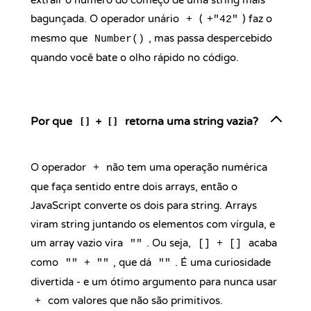
extrair o número do começo de uma string mais
bagunçada. O operador unário
(
) faz o
+
+"42"
mesmo que
, mas passa despercebido
Number()
quando você bate o olho rápido no código.
Por que
retorna uma string vazia?
[] + []
O operador
não tem uma operação numérica
+
que faça sentido entre dois arrays, então o
JavaScript converte os dois para string. Arrays
viram string juntando os elementos com vírgula, e
um array vazio vira
. Ou seja,
acaba
""
[] + []
como
, que dá
. É uma curiosidade
"" + ""
""
divertida - e um ótimo argumento para nunca usar
com valores que não são primitivos.
+