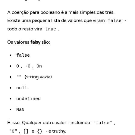
A coerção para booleano é a mais simples das três.
Existe uma pequena lista de valores que viram
-
false
todo o resto vira
.
true
Os valores
falsy
são:
false
,
,
0
-0
0n
(string vazia)
""
null
undefined
NaN
É isso. Qualquer outro valor - incluindo
,
"false"
,
e
- é truthy.
"0"
[]
{}