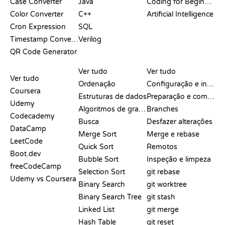
Case Converter
Java
Coding for Beginners
Color Converter
C++
Artificial Intelligence
Cron Expression
SQL
Timestamp Converter
Verilog
QR Code Generator
ANÁLISES E
VISUALIZAÇÕES
COMANDOS DO GIT
COMPARAÇÕES
Ver tudo
Ver tudo
Ver tudo
Ordenação
Configuração e início
Coursera
Estruturas de dados
Preparação e commit
Udemy
Algoritmos de grafos
Branches
Codecademy
Busca
Desfazer alterações
DataCamp
Merge Sort
Merge e rebase
LeetCode
Quick Sort
Remotos
Boot.dev
Bubble Sort
Inspeção e limpeza
freeCodeCamp
Selection Sort
git rebase
Udemy vs Coursera
Binary Search
git worktree
Binary Search Tree
git stash
Linked List
git merge
Hash Table
git reset