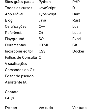
Sites grátis para aprender a programar
Python
PHP
Todos os cursos
JavaScript
R
App Móvel
TypeScript
Dart
Blog
Java
Rust
Certificações
C++
Lua
Referência
C#
Luau
Playground
SQL
Excel
Ferramentas
HTML
Git
Incorporar editor
CSS
Docker
Folhas de Consulta
C
Visualizações
Comandos do Git
Editor de pseudocódigo
Assistente IA
SUPORTE
Contato
FAQs
PLAYGROUNDS
CERTIFICADOS
FERRAMENTAS
Python
Ver tudo
Ver tudo