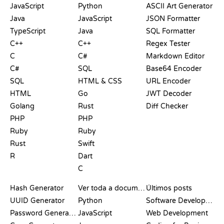
JavaScript
Python
ASCII Art Generator
Java
JavaScript
JSON Formatter
TypeScript
Java
SQL Formatter
C++
C++
Regex Tester
C
C#
Markdown Editor
C#
SQL
Base64 Encoder
SQL
HTML & CSS
URL Encoder
HTML
Go
JWT Decoder
Golang
Rust
Diff Checker
PHP
PHP
Ruby
Ruby
Rust
Swift
R
Dart
C
DOCUMENTAÇÃO
BLOG
Hash Generator
Ver toda a documentação
Últimos posts
UUID Generator
Python
Software Development
Password Generator
JavaScript
Web Development