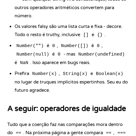
outros operadores aritméticos convertem para
número.
Os valores falsy são uma lista curta e fixa - decore.
Todo o resto é truthy, inclusive
e
.
[]
{}
é
,
é
,
Number("")
0
Number([])
0
é
- mas
Number(null)
0
Number(undefined)
é
. Isso aparece em bugs reais.
NaN
Prefira
,
e
Number(x)
String(x)
Boolean(x)
no lugar de truques implícitos espertinhos. Seu eu do
futuro agradece.
A seguir: operadores de igualdade
Tudo que a coerção faz nas comparações mora dentro
do
. Na próxima página a gente compara
,
==
==
===