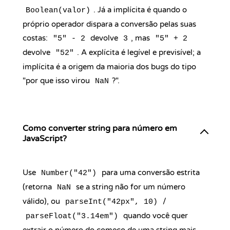
. Já a implícita é quando o
Boolean(valor)
próprio operador dispara a conversão pelas suas
costas:
devolve
, mas
"5" - 2
3
"5" + 2
devolve
. A explícita é legível e previsível; a
"52"
implícita é a origem da maioria dos bugs do tipo
"por que isso virou
?".
NaN
Como converter string para número em
JavaScript?
Use
para uma conversão estrita
Number("42")
(retorna
se a string não for um número
NaN
válido), ou
/
parseInt("42px", 10)
quando você quer
parseFloat("3.14em")