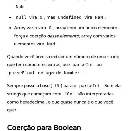
.
NaN
vira
, mas
vira
.
null
0
undefined
NaN
Array vazio vira
; array com um único elemento
0
força a coerção
desse elemento
; array com vários
elementos vira
.
NaN
Quando você precisa extrair um número de uma string
que tem caracteres extras, use
ou
parseInt
no lugar de
:
parseFloat
Number
Sempre passe a base (
) para o
. Sem ela,
10
parseInt
strings que começam com
são interpretadas
"0x"
como hexadecimal, o que quase nunca é o que você
quer.
Coerção para Boolean