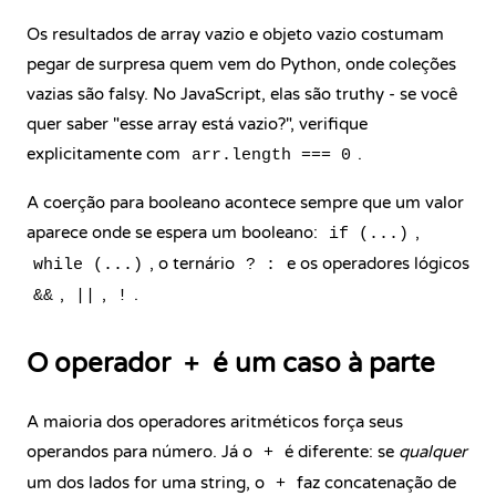
Os resultados de array vazio e objeto vazio costumam
pegar de surpresa quem vem do Python, onde coleções
vazias são falsy. No JavaScript, elas são truthy - se você
quer saber "esse array está vazio?", verifique
explicitamente com
.
arr.length === 0
A coerção para booleano acontece sempre que um valor
aparece onde se espera um booleano:
,
if (...)
, o ternário
e os operadores lógicos
while (...)
? :
,
,
.
&&
||
!
O operador
é um caso à parte
+
A maioria dos operadores aritméticos força seus
operandos para número. Já o
é diferente: se
qualquer
+
um dos lados for uma string, o
faz concatenação de
+