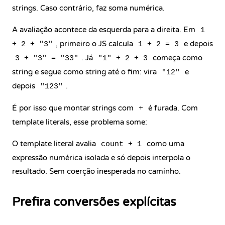
strings. Caso contrário, faz soma numérica.
A avaliação acontece da esquerda para a direita. Em
1
, primeiro o JS calcula
e depois
+ 2 + "3"
1 + 2 = 3
. Já
começa como
3 + "3" = "33"
"1" + 2 + 3
string e segue como string até o fim: vira
e
"12"
depois
.
"123"
É por isso que montar strings com
é furada. Com
+
template literals, esse problema some:
O template literal avalia
como uma
count + 1
expressão numérica isolada e só depois interpola o
resultado. Sem coerção inesperada no caminho.
Prefira conversões explícitas