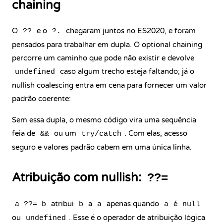
chaining
O
e o
chegaram juntos no ES2020, e foram
??
?.
pensados para trabalhar em dupla. O optional chaining
percorre um caminho que pode não existir e devolve
caso algum trecho esteja faltando; já o
undefined
nullish coalescing entra em cena para fornecer um valor
padrão coerente:
Sem essa dupla, o mesmo código vira uma sequência
feia de
ou um
. Com elas, acesso
&&
try/catch
seguro e valores padrão cabem em uma única linha.
Atribuição com nullish:
??=
atribui
a
apenas quando
é
a ??= b
b
a
a
null
ou
. Esse é o operador de atribuição lógica
undefined