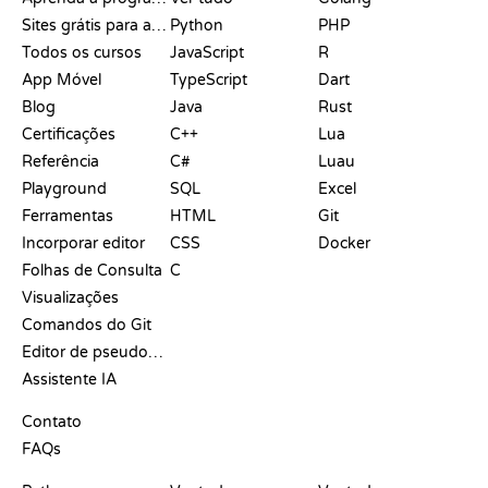
Sites grátis para aprender a programar
Python
PHP
Todos os cursos
JavaScript
R
App Móvel
TypeScript
Dart
Blog
Java
Rust
Certificações
C++
Lua
Referência
C#
Luau
Playground
SQL
Excel
Ferramentas
HTML
Git
Incorporar editor
CSS
Docker
Folhas de Consulta
C
Visualizações
Comandos do Git
Editor de pseudocódigo
Assistente IA
SUPORTE
Contato
FAQs
PLAYGROUNDS
CERTIFICADOS
FERRAMENTAS