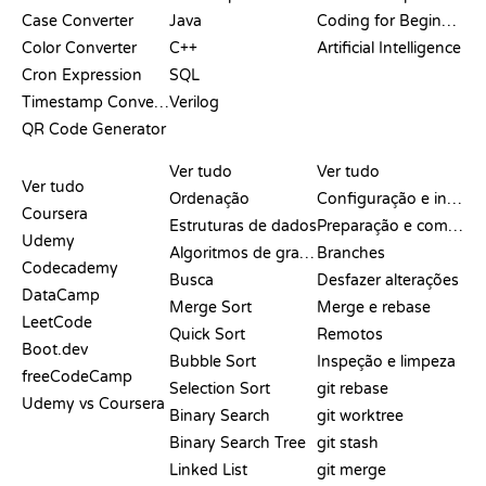
Case Converter
Java
Coding for Beginners
Color Converter
C++
Artificial Intelligence
Cron Expression
SQL
Timestamp Converter
Verilog
QR Code Generator
ANÁLISES E
VISUALIZAÇÕES
COMANDOS DO GIT
COMPARAÇÕES
Ver tudo
Ver tudo
Ver tudo
Ordenação
Configuração e início
Coursera
Estruturas de dados
Preparação e commit
Udemy
Algoritmos de grafos
Branches
Codecademy
Busca
Desfazer alterações
DataCamp
Merge Sort
Merge e rebase
LeetCode
Quick Sort
Remotos
Boot.dev
Bubble Sort
Inspeção e limpeza
freeCodeCamp
Selection Sort
git rebase
Udemy vs Coursera
Binary Search
git worktree
Binary Search Tree
git stash
Linked List
git merge