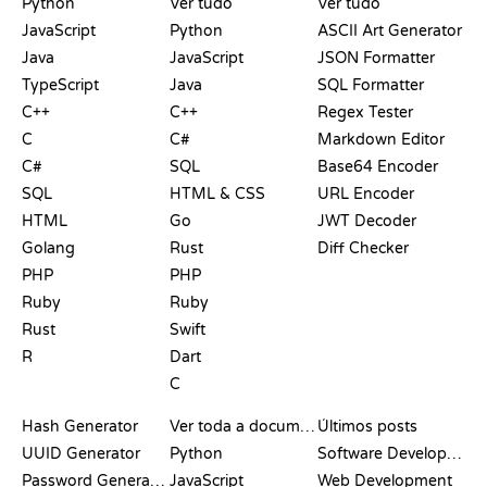
Python
Ver tudo
Ver tudo
JavaScript
Python
ASCII Art Generator
Java
JavaScript
JSON Formatter
TypeScript
Java
SQL Formatter
C++
C++
Regex Tester
C
C#
Markdown Editor
C#
SQL
Base64 Encoder
SQL
HTML & CSS
URL Encoder
HTML
Go
JWT Decoder
Golang
Rust
Diff Checker
PHP
PHP
Ruby
Ruby
Rust
Swift
R
Dart
C
DOCUMENTAÇÃO
BLOG
Hash Generator
Ver toda a documentação
Últimos posts
UUID Generator
Python
Software Development
Password Generator
JavaScript
Web Development