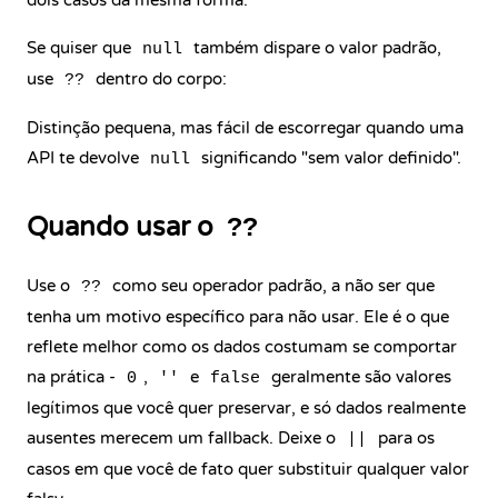
dois casos da mesma forma.
Se quiser que
também dispare o valor padrão,
null
use
dentro do corpo:
??
Distinção pequena, mas fácil de escorregar quando uma
API te devolve
significando "sem valor definido".
null
Quando usar o
??
Use o
como seu operador padrão, a não ser que
??
tenha um motivo específico para não usar. Ele é o que
reflete melhor como os dados costumam se comportar
na prática -
,
e
geralmente são valores
0
''
false
legítimos que você quer preservar, e só dados realmente
ausentes merecem um fallback. Deixe o
para os
||
casos em que você de fato quer substituir qualquer valor