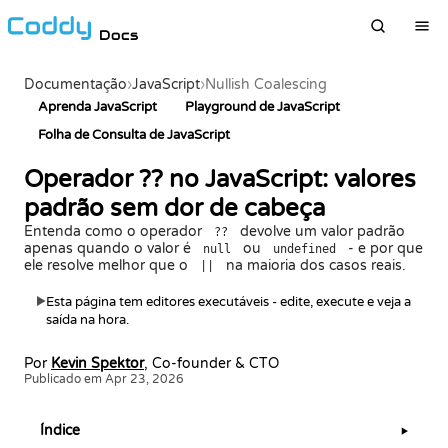
Docs
Documentação
›
JavaScript
›
Nullish Coalescing
Aprenda JavaScript
Playground de JavaScript
Folha de Consulta de JavaScript
Operador ?? no JavaScript: valores
padrão sem dor de cabeça
Entenda como o operador
devolve um valor padrão
??
apenas quando o valor é
ou
- e por que
null
undefined
ele resolve melhor que o
na maioria dos casos reais.
||
Esta página tem editores executáveis - edite, execute e veja a
▶
saída na hora.
Por
Kevin Spektor
, Co-founder & CTO
Publicado em Apr 23, 2026
Índice
▶