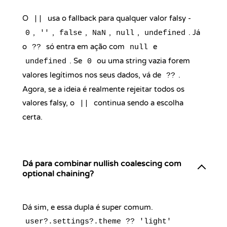
O
usa o fallback para qualquer valor falsy -
||
,
,
,
,
,
. Já
0
''
false
NaN
null
undefined
o
só entra em ação com
e
??
null
. Se
ou uma string vazia forem
undefined
0
valores legítimos nos seus dados, vá de
.
??
Agora, se a ideia é realmente rejeitar todos os
valores falsy, o
continua sendo a escolha
||
certa.
Dá para combinar nullish coalescing com
optional chaining?
Dá sim, e essa dupla é super comum.
user?.settings?.theme ?? 'light'