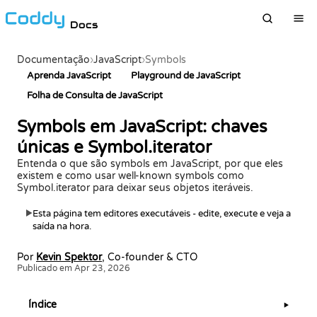
Docs
Documentação
›
JavaScript
›
Symbols
Aprenda JavaScript
Playground de JavaScript
Folha de Consulta de JavaScript
Symbols em JavaScript: chaves
únicas e Symbol.iterator
Entenda o que são symbols em JavaScript, por que eles
existem e como usar well-known symbols como
Symbol.iterator para deixar seus objetos iteráveis.
Esta página tem editores executáveis - edite, execute e veja a
▶
saída na hora.
Por
Kevin Spektor
, Co-founder & CTO
Publicado em Apr 23, 2026
Índice
▶