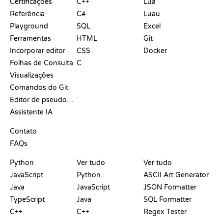
Certificações
C++
Lua
Referência
C#
Luau
Playground
SQL
Excel
Ferramentas
HTML
Git
Incorporar editor
CSS
Docker
Folhas de Consulta
C
Visualizações
Comandos do Git
Editor de pseudocódigo
Assistente IA
SUPORTE
Contato
FAQs
PLAYGROUNDS
CERTIFICADOS
FERRAMENTAS
Python
Ver tudo
Ver tudo
JavaScript
Python
ASCII Art Generator
Java
JavaScript
JSON Formatter
TypeScript
Java
SQL Formatter
C++
C++
Regex Tester