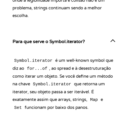
onde a legibilidade importa e colisão não é um
problema, strings continuam sendo a melhor
escolha.
Para que serve o Symbol.iterator?
é um well-known symbol que
Symbol.iterator
diz ao
, ao spread e à desestruturação
for...of
como iterar um objeto. Se você define um método
na chave
que retorna um
Symbol.iterator
iterator, seu objeto passa a ser iterável. É
exatamente assim que arrays, strings,
e
Map
funcionam por baixo dos panos.
Set