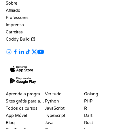
Sobre
Afiliado
Professores
Imprensa
Carreiras
Coddy Build
Baixar na
App Store
Disponível no
Google Play
RECURSOS
LINGUAGENS
Aprenda a programar
Ver tudo
Golang
Sites grátis para aprender a programar
Python
PHP
Todos os cursos
JavaScript
R
App Móvel
TypeScript
Dart
Blog
Java
Rust