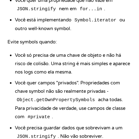
Você quer uma propriedade que não vaze em
nem em
.
JSON.stringify
for...in
Você está implementando
ou
Symbol.iterator
outro well-known symbol.
Evite symbols quando:
Você só precisa de uma chave de objeto e não há
risco de colisão. Uma string é mais simples e aparece
nos logs como ela mesma.
Você quer campos "privados". Propriedades com
chave symbol não são realmente privadas -
acha todas.
Object.getOwnPropertySymbols
Para privacidade de verdade, use campos de classe
com
.
#private
Você precisa guardar dados que sobrevivam a um
. Não vão sobreviver.
JSON.stringify