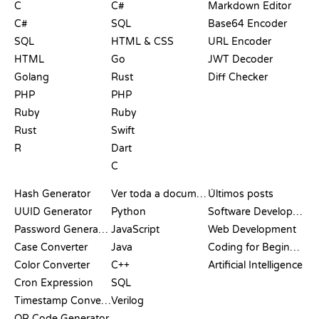
C
C#
Markdown Editor
C#
SQL
Base64 Encoder
SQL
HTML & CSS
URL Encoder
HTML
Go
JWT Decoder
Golang
Rust
Diff Checker
PHP
PHP
Ruby
Ruby
Rust
Swift
R
Dart
C
DOCUMENTAÇÃO
BLOG
Hash Generator
Ver toda a documentação
Últimos posts
UUID Generator
Python
Software Development
Password Generator
JavaScript
Web Development
Case Converter
Java
Coding for Beginners
Color Converter
C++
Artificial Intelligence
Cron Expression
SQL
Timestamp Converter
Verilog
QR Code Generator