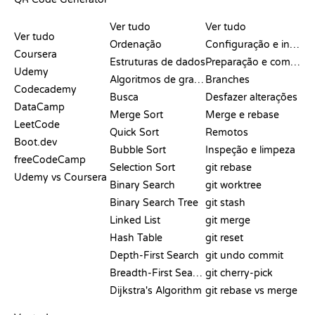
ANÁLISES E
VISUALIZAÇÕES
COMANDOS DO GIT
COMPARAÇÕES
Ver tudo
Ver tudo
Ver tudo
Ordenação
Configuração e início
Coursera
Estruturas de dados
Preparação e commit
Udemy
Algoritmos de grafos
Branches
Codecademy
Busca
Desfazer alterações
DataCamp
Merge Sort
Merge e rebase
LeetCode
Quick Sort
Remotos
Boot.dev
Bubble Sort
Inspeção e limpeza
freeCodeCamp
Selection Sort
git rebase
Udemy vs Coursera
Binary Search
git worktree
Binary Search Tree
git stash
Linked List
git merge
Hash Table
git reset
Depth-First Search
git undo commit
Breadth-First Search
git cherry-pick
Dijkstra's Algorithm
git rebase vs merge
PSEUDOCÓDIGO