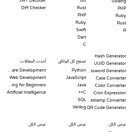
JWT Decoder
Go
Golang
Diff Checker
Rust
PHP
PHP
Ruby
Ruby
Rust
Swift
R
Dart
C
التوثيق
المدونة
Hash Generator
تصفح كل الوثائق
أحدث المقالات
UUID Generator
Software Development
Python
Password Generator
Web Development
JavaScript
Case Converter
Coding for Beginners
Java
Color Converter
Artificial Intelligence
C++
Cron Expression
SQL
Timestamp Converter
Verilog
QR Code Generator
مراجعات ومقارنات
التصورات
أوامر GIT
عرض الكل
عرض الكل
عرض الكل