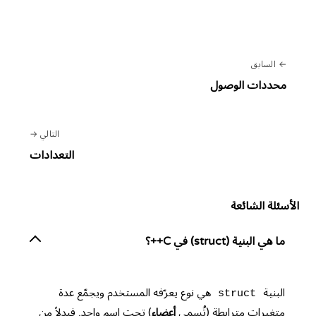
السابق
محددات الوصول
التالي
التعدادات
الأسئلة الشائعة
ما هي البنية (struct) في C++؟
البنية
هي نوع يعرّفه المستخدم ويجمّع عدة
struct
متغيرات مترابطة (تُسمى
أعضاء
) تحت اسم واحد. فبدلاً من