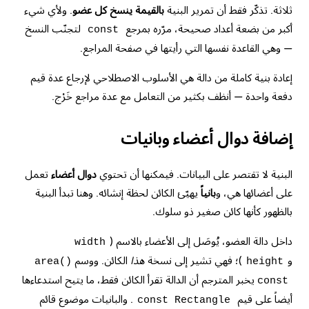
ثلاثة. تذكّر فقط أن تمرير البنية
بالقيمة ينسخ كل عضو
. ولأي شيء
أكبر من بضعة أعداد صحيحة، مرّره بمرجع
لتجنّب النسخ
const
— وهي القاعدة نفسها التي رأيتها في صفحة
المراجع
.
إعادة بنية كاملة من دالة هي الأسلوب الاصطلاحي لإرجاع عدة قيم
دفعة واحدة — أنظف بكثير من التعامل مع عدة مراجع خَرْج.
إضافة دوال أعضاء وبانيات
البنية لا تقتصر على البيانات. فيمكنها أن تحتوي
دوال أعضاء
تعمل
على أعضائها هي، و
بانياً
يهيّئ الكائن لحظة إنشائه. وهنا تبدأ البنية
بالظهور كأنها كائن صغير ذو سلوك.
داخل دالة العضو، يُوصَل إلى الأعضاء بالاسم (
width
و
)؛ فهي تشير إلى نسخة
هذا
الكائن. ووسم
area()
height
يخبر المترجم أن الدالة تقرأ الكائن فقط، ما يتيح استدعاءها
const
أيضاً على قيم
. والبانيات موضوع قائم
const Rectangle