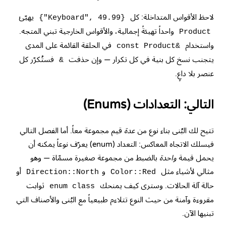
لاحظ الأقواس المتداخلة: كل
يهيّئ
{"Keyboard", 49.99}
واحداً تهيئةً إجمالية، والأقواس الخارجية تبني المتجه.
Product
واستخدام
في الحلقة القائمة على المدى
const Product&
يتجنب نسخ كل بنية في كل تكرار — وإن حذفت
فستُكرّر كل
&
عنصر بلا داعٍ.
التالي: التعدادات (Enums)
تتيح لك البُنى بناء نوع من
عدة
قيم مجموعة معاً. أما الفصل التالي
فيسلك الاتجاه المعاكس:
التعداد (enum)
يعرّف نوعاً يمكنه أن
يحمل قيمة
واحدة
بالضبط من مجموعة صغيرة مسمّاة — وهو
مثالي لأشياء مثل
و
أو
Direction::North
Color::Red
حالة آلة الحالات. وسترى كيف يمنحك
ثوابت
enum class
مقروءة وآمنة من حيث النوع تتلاءم طبيعياً مع البُنى والأصناف التي
تبنيها الآن.