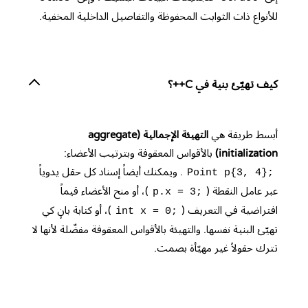
للأنواع ذات الثوابت المحفوظة والتفاصيل الداخلية المخفية.
كيف تهيّئ بنية في C++؟
أبسط طريقة هي
التهيئة الإجمالية (aggregate
initialization)
بالأقواس المعقوفة وبترتيب الأعضاء:
. ويمكنك أيضاً إسناد كل حقل يدوياً
Point p{3, 4};
عبر عامل النقطة (
)، أو منح الأعضاء قيماً
p.x = 3;
افتراضية في التعريف (
)، أو كتابة بانٍ كي
int x = 0;
تهيّئ البنية نفسها. والتهيئة بالأقواس المعقوفة مفضّلة لأنها لا
تترك حقولاً غير مهيّأة بصمت.