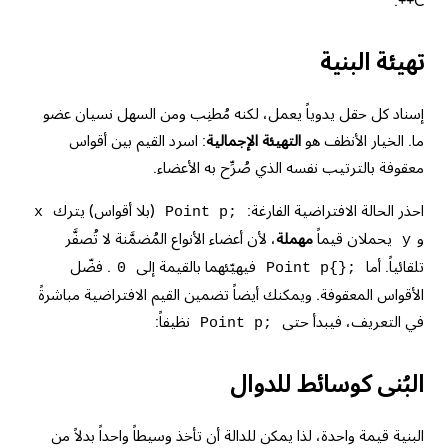
C++.
تهيئة البنية
إسناد كل حقل يدوياً يعمل، لكنه مُطنِب ومن السهل نسيان عضو
ما. الخيار الأنظف هو
التهيئة الإجمالية
: اسرد القيم بين أقواس
معقوفة بالترتيب نفسه الذي صُرِّح به الأعضاء.
احذر الحالة الافتراضية الفارغة:
(بلا أقواس) يترك
x
Point p;
و
يحملان قيماً
مهملة
، لأن أعضاء الأنواع المُضمَّنة لا تُصفَّر
y
تلقائياً. أما
فيهيّئهما بالقيمة إلى
. فضّل
0
Point p{};
الأقواس المعقوفة. ويمكنك أيضاً تضمين القيم الافتراضية مباشرةً
في التعريف، فيبدأ حتى
نظيفاً:
Point p;
البُنى كوسائط للدوال
البنية قيمة واحدة، لذا يمكن للدالة أن تأخذ وسيطاً واحداً بدلاً من