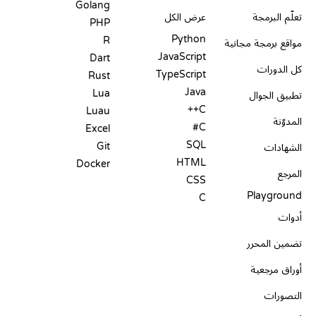
Golang
تعلّم البرمجة
عرض الكل
PHP
Python
R
مواقع برمجة مجانية
JavaScript
Dart
كل الدورات
TypeScript
Rust
Java
Lua
تطبيق الجوال
C++
Luau
المدوّنة
C#
Excel
SQL
Git
الشهادات
HTML
Docker
المرجع
CSS
Playground
C
أدوات
تضمين المحرر
أوراق مرجعية
التصورات