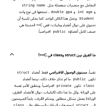
التعامل مع متغيرات منفصلة مثل
string name
و
و
، تجمعها في نوع واحد
double gpa
int age
وتمرّر هذا الكائن الواحد. كما يمكن للبنية أن
Student
تحتوي على دوال أعضاء وبانيات؛ ففي C++ الحديثة هي
صنف كامل أعضاؤه
افتراضياً.
public
ما الفرق بين struct وclass في C++؟
تقنياً،
مستوى الوصول الافتراضي
فقط: أعضاء
struct
تكون
ما لم تذكر خلاف ذلك، بينما أعضاء
public
تكون
افتراضياً. وينطبق الأمر نفسه
private
class
على الوراثة. وكل ما عدا ذلك (البانيات، دوال الأعضاء، الطرق،
الوراثة) يعمل بشكل متطابق. وبحكم العُرف، يلجأ المبرمجون
إلى
لتجميعات البيانات البسيطة، وإلى
class
struct