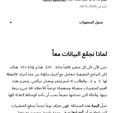
نُشر في Jun 5, 2026
جدول المحتويات
▶
لماذا نجمّع البيانات معاً
حتى الآن كان كل متغير قائماً بذاته:
هنا و
هناك.
string
int
لكن البرامج الحقيقية تتعامل مع
أشياء
مكوّنة من عدة أجزاء؛ فالنقطة
لها
و
، والطالب له اسم وعمر ومعدل تراكمي. وتمرير هذه
y
x
القيم كمتغيرات متفرقة ومنفصلة عرضةٌ للأخطاء؛ فلا شيء يربط
بينها، والدالة التي تحتاجها جميعاً يجب أن تأخذ الوسائط الثلاثة كلها.
تحلّ
البنية
هذه المشكلة. فهي تعرّف نوعاً جديداً يجمّع المتغيرات
المترابطة — أي
أعضاءها
— في وحدة واحدة. وبمجرد تعريفها،