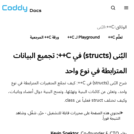
Docs
الوثائق
›
C++
›
البُنى
تعلّم C++
Playground لـ C++
ورقة C++ المرجعية
البُنى (structs) في C++: تجميع البيانات
المترابطة في نوع واحد
شرح البُنى (structs) في C++: كيف تجمّع المتغيرات المترابطة في نوع
واحد، وتعلن عن كائنات البنية وتهيّئها، وتمنح البنية دوال أعضاء وبانيات،
وكيف تختلف struct فعلياً عن class.
تحتوي هذه الصفحة على محررات قابلة للتشغيل - حرّر، شغّل، وشاهد
▶
النتيجة فوراً.
بقلم
, Co-founder & CTO
Kevin Spektor