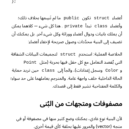
أعضاء
تكون
ما لم تَسِمها بخلاف ذلك؛
public
struct
وأعضاء
تبدأ
. هذا كل شيء — كلاهما يمكن
private
class
أن يملك بانيات ودوال أعضاء ووراثة وكل شيء آخر. بل يمكنك أن
تضيف إلى البنية
محدّدات وصول
صريحة لإخفاء أعضاء:
الخلاصة العملية: استخدم
لتجميعات البيانات الشفافة
struct
التي يُقصد التعامل مع كل حقل فيها بحرية (مثل
Point
و
وسجل إعدادات)، والجأ إلى
حين تريد حماية
class
Color
الحالة الداخلية خلف واجهة عامة. والمترجم يعاملهما على حد سواء؛
والكلمة المفتاحية تشير فقط إلى قصدك.
مصفوفات ومتجهات من البُنى
لأن البنية نوع عادي، يمكنك وضع كثير منها في مصفوفة أو في
متجه (vector)
والمرور عليها بحلقة كأي قيمة أخرى.