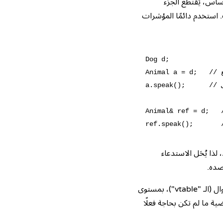
اس، يُقتطَع الجزء
 استخدم دائمًا
المؤشرات
Dog d;

Animal a = d;   // مُقتطَع: a الآن مجرد Animal، وقد اختفى جزء Dog

a.speak();      // يُشغّل Animal::speak رغم أنها افتراضية

Animal& r;   // سليم: المرجع يحتفظ بالنوع الحقيقي
 لذا يُحَل الاستدعاء
قصده.
يمر كل استدعاء افتراضي عبر جدول مخفي من مؤشرات الدوال (الـ "vtable")، بمستوى
ية ما لم تكن بحاجة فعلًا