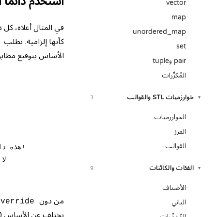
استخدم دائمًا 
vector
map
في المثال أعلاه، كل 
unordered_map
كأنها إلزامية. تطلب
set
الأساس بتوقيع مطابق
pair وtuple
المُكرِّرات
خوارزميات STL والقوالب
3
▾
الخوارزميات
الفرز
القوالب
الفئات والكائنات
9
▾
الأصناف
من دون
override
الباني
يختلف عن الأساس (
المُدمِّرات