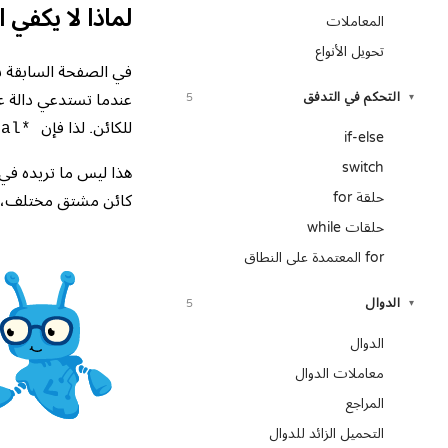
لماذا لا يكفي ا
المعاملات
تحويل الأنواع
في الصفحة السابقة ب
التحكم في التدفق
عندما تستدعي دالة عب
5
▾
للكائن. لذا فإن
mal*
if-else
switch
هذا ليس ما تريده في
حلقة for
كائن مشتق مختلف، وت
حلقات while
for المعتمدة على النطاق
الدوال
5
▾
الدوال
معاملات الدوال
المراجع
التحميل الزائد للدوال