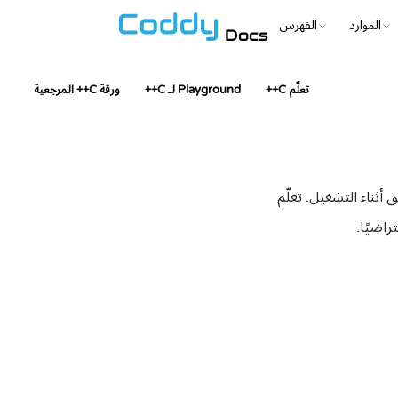
الموارد
الفهرس
Docs
تعلّم C++
Playground لـ C++
ورقة C++ المرجعية
ثناء التشغيل. تعلّم
اضيًا.