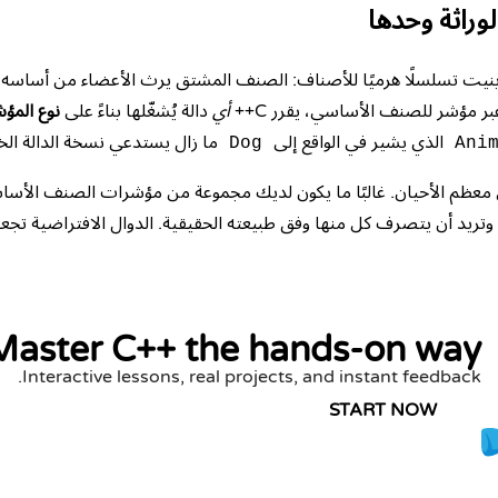
لوراثة وحدها
نيت تسلسلًا هرميًا للأصناف: الصنف المشتق يرث الأعضاء من أساسه.
ر مؤشر للصنف الأساسي، يقرر C++
أي
دالة يُشغّلها بناءً على
نوع المؤ
الذي يشير في الواقع إلى
ما زال يستدعي نسخة الدالة الخ
Dog
Ani
 معظم الأحيان. غالبًا ما يكون لديك مجموعة من مؤشرات الصنف الأسا
ريد أن يتصرف كل منها وفق طبيعته الحقيقية. الدوال الافتراضية تجعل
Master C++ the hands-on way
Interactive lessons, real projects, and instant feedback.
START NOW