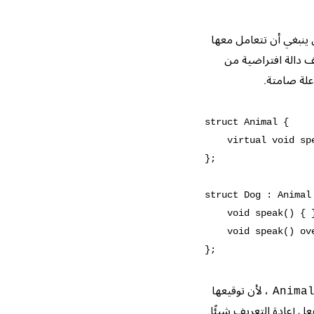
ن ينبغي أن تتعامل معها
تعريف دالة افتراضية من
لة صامتة.
struct Animal {

vir { }   // انتبه: const
};

struct Dog : Animal 
يست const - هذه دالة جديدة، وليست إعادة تعريف!
خطأ: 'speak' لا تُعيد تعريف شيء - يخبرك فورًا
، لأن توقيعها
Anima
عل إعادة التعريف شيئًا.