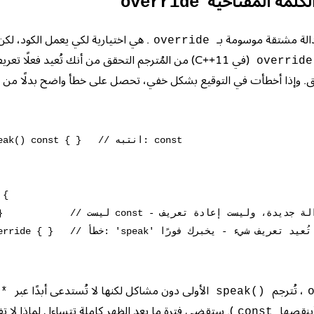
الكلمة المفتاحية
override
دالة مشتقة موسومة بـ
. هي اختيارية لكي يعمل الكود، لك
override
(في C++11) من المُترجم التحقق من أنك تُعيد فعلًا 
override
. وإذا أخطأت في التوقيع بشكل خفي، تحصل على خطأ واضح بدلًا من ع
    tual void speak() const

{

    void speak() { }            // ل

    void speak() override { }   // 

، تُترجم
الأولى دون مشاكل لكنها لا تُستدعى أبدًا عبر
l*
speak()
ينقصها
). ستقضي فترة ما بعد الظهر كاملة تتساءل لماذا لا تف
const