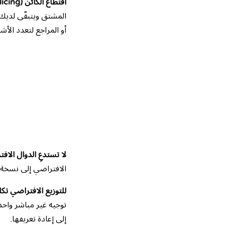
اقتطاع الكائن (object slicing).
المشتق ويتبقّى لديك 
أو
المراجع
لتعدد الأشك
لا تستدعِ الدوال الافت
الافتراضي إلى نسخ
للتوزيع الافتراضي تك
توجيه غير مباشر واحد 
إلى إعادة تعريفها.