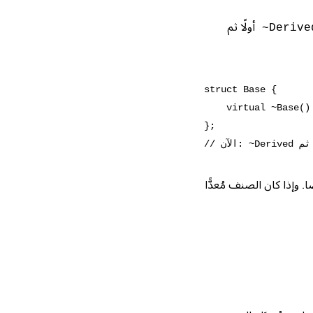
أولًا ثم
~Derive
struct Base {

virtual"; }   // صحيح
};

. وإذا كان الصنف مُعدًّا