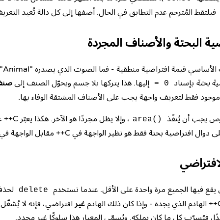
فيلتقط المُترجم عدم التطابق في الحال. أضفها إلى كل دالة تُعيد التعري
ضية البحتة والأصناف المجردة
أحيا
ية بحتة
بإسناد
إليها. هذا يتركها بلا جسم ويحوّل الصنف إلى
صنف
= 0
 موجود فقط لتعريف واجهة يجب على الأصناف المشتقة الوفاء بها.
وس
يجب
أن يُنفّذ
، وإلا يظل
area()
راضية بحتة فقط هو نظير الواجهة في C++ مقابل الواجهة في لغات مثل Java.
لافتراضي
يقع فيها الجميع مرة واحدة على الأقل. عندما تستخدم
لحذف
delete
غير
افتراضي، فإنه لا يُشغّ
دًا، فيُسرّب كل ما كان يملكه. ويُسمّي المعيار هذا سلوكًا غير محدد.