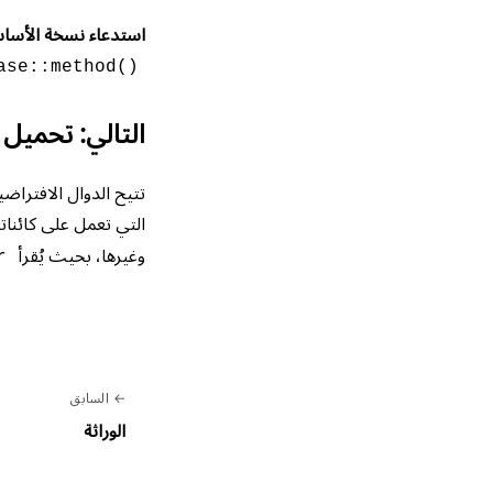
استدعاء نسخة الأساس
ase::method()
التالي: تحميل المعاملات 
تتيح الدوال الافترا
التي تعمل على كائنا
وغيرها، بحيث يُقرأ
r
السابق
الوراثة