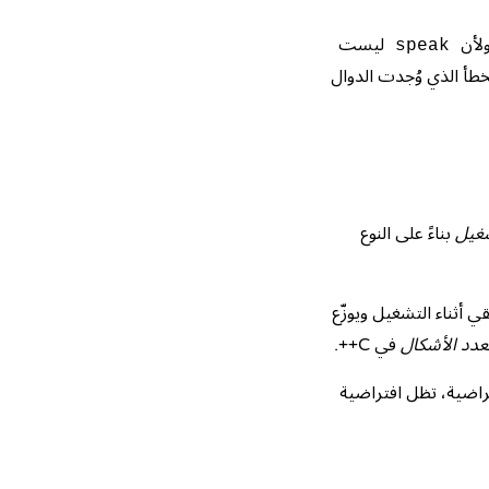
ولأن
ليست
speak
لخطأ الذي وُجدت الدوال
شغيل
بناءً على النوع
 أثناء التشغيل ويوزّع
عدد الأشكال
في C++.
راضية، تظل افتراضية