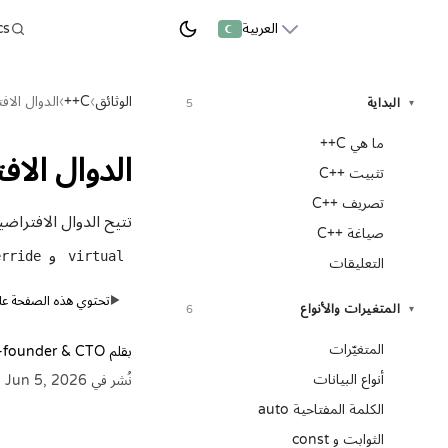
العربية
ابدأ التعلم
الوثائق
›
C++
›
الدوال الاف
البداية
5
▾
ما هي C++
الدوال الافتراضية في 
تثبيت ++C
تصريف ++C
تتيح الدوال الافتراض
صياغة C++‎
و
erride
virtual
التعليقات
تحتوي هذه الصفحة على 
▶
المتغيرات والأنواع
6
▾
المتغيّرات
بقلم
-founder & CTO
أنواع البيانات
نُشر في Jun 5, 2026
الكلمة المفتاحية auto
الثوابت و const