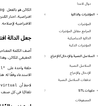
دوال لامدا
الكائن هو بالفعل
og
المؤشرات والذاكرة
4
▾
افتراضية، اختار المُت
الافتراضية لإصلاحه.
المؤشرات
المراجع مقابل المؤشرات
جعل الدالة افت
الذاكرة الديناميكية
المؤشرات الذكية
أضف الكلمة المفتاحي
السلاسل النصية والإدخال/الإخراج
3
▾
الحقيقي للكائن، وهذا
السلاسل النصية
حلقة واحدة على
al*
الإدخال والإخراج
الاستدعاء وفقًا له. ه
تدفقات السلاسل النصية
لاحظ أن
virtual
حاويات STL
7
▾
تلقائيًا في كل صنف م
المصفوفات