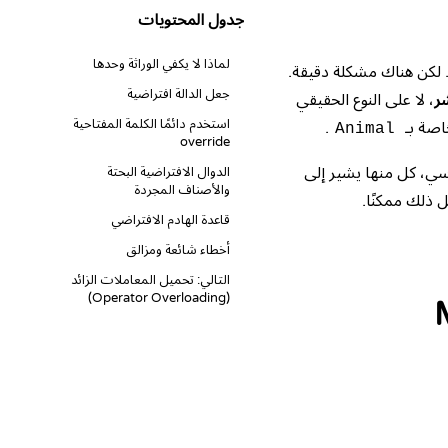
جدول المحتويات
لماذا لا يكفي الوراثة وحدها
 لكن هناك مشكلة دقيقة.
جعل الدالة افتراضية
شر
، لا على النوع الحقيقي
استخدم دائمًا الكلمة المفتاحية
اصة بـ
.
Animal
override
سي، كل منها يشير إلى
الدوال الافتراضية البحتة
والأصناف المجردة
 ذلك ممكنًا.
قاعدة الهادم الافتراضي
أخطاء شائعة ومزالق
التالي: تحميل المعاملات الزائد
(Operator Overloading)