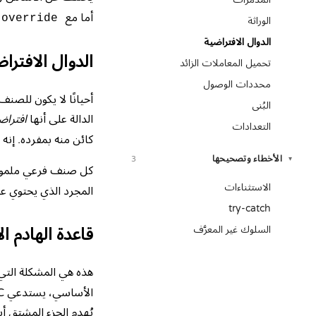
أما مع
override
الوراثة
الدوال الافتراضية
الدوال الافترا
تحميل المعاملات الزائد
محددات الوصول
البُنى
الدالة على أنها
افتراض
التعدادات
كائن منه بمفرده. إنه
الأخطاء وتصحيحها
3
▾
كل صنف فرعي ملم
الاستثناءات
المجرد الذي يحتوي على دوال افت
try-catch
السلوك غير المعرَّف
قاعدة الهادم ا
هذه هي المشكلة التي 
الأساسي، يستدعي C++ الهادم الذي يجده - وإذا كان ذلك الهادم
يُهدم الجزء المشتق أب