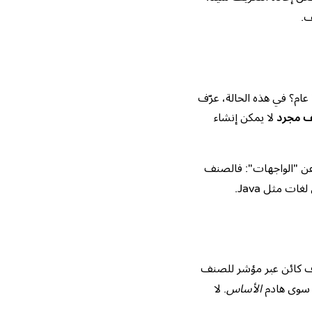
ف.
نًا لا يكون للصنف الأساسي قيمة افتراضية منطقية - فما الصوت الذي يصدره "Animal" عام؟ في هذه الحالة، عرّف
 مجرد
لا يمكن إنشاء
 مجردًا هو الآخر. هكذا يعبّر C++ عن "الواجهات": فالصنف
 كائن عبر مؤشر للصنف
ل سوى هادم
الأساس
. لا