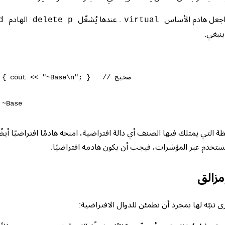
 اجعل هادم الأساس
. عندها يُشغّل
الهادم
d
delete p
virtual
 ينبغي.
     ~Base() { cout << "~Base\n

 التي يمتلك فيها الصنف أي دالة افتراضية، امنحه هادمًا افتراضيًا أيضًا
يُستخدم عبر المؤشرات، فيجب أن يكون هادمه افتراضيًا.
مزالق
 تنبّه لها بمجرد أن تطمئن للدوال الافتراضية: