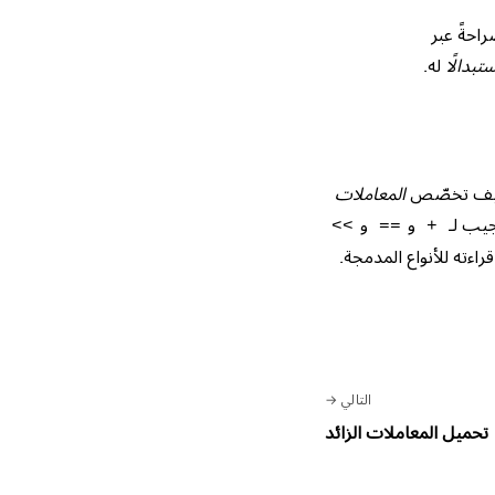
احةً عبر
تبدالًا
له.
ة كيف تخصّص
المعاملات
جيب لـ
و
و
<<
==
+
اءته للأنواع المدمجة.
التالي
تحميل المعاملات الزائد