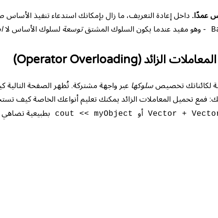
 عمدًا.
داخل إعادة التعريف، ما زال بإمكانك استدعاء تنفيذ الأساس صر
- وهو مفيد عندما يكون السلوك المشتق
توسعة
لسلوك الأساس لا
اس
B
الزائد (Operator Overloading)
ضية لكائناتك تخصيص
سلوكها
عبر واجهة مشتركة. تُظهر الصفحة التالي
تك: فمع تحميل المعاملات الزائد يمكنك تعليم أنواعك الخاصة كيف تست
أو
بطبيعية تضاهي قر
cout << myObject
Vector + Vecto