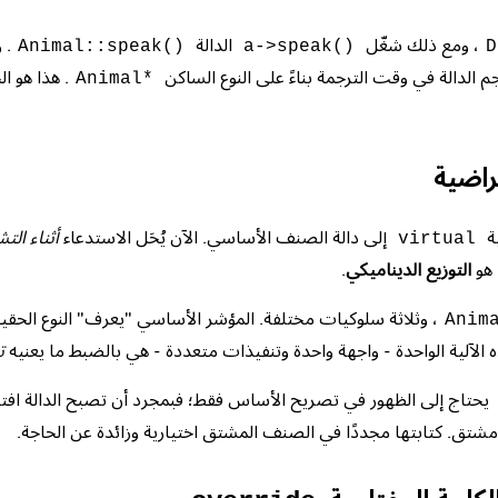
، ومع ذلك شغّل
الدالة
. 
Animal::speak()
a->speak()
D
رجم الدالة في وقت الترجمة بناءً على النوع الساكن
. هذا هو ا
Animal*
راضية
ة
إلى دالة الصنف الأساسي. الآن يُحَل الاستدعاء
أثناء الت
virtual
 هو
التوزيع الديناميكي
.
، وثلاثة سلوكيات مختلفة. المؤشر الأساسي "يعرف" النوع الحقيقي
Anim
ذه الآلية الواحدة - واجهة واحدة وتنفيذات متعددة - هي بالضبط ما يعنيه
ت
يحتاج إلى الظهور في تصريح الأساس فقط؛ فبمجرد أن تصبح الدالة افت
شتق. كتابتها مجددًا في الصنف المشتق اختيارية وزائدة عن الحاجة.