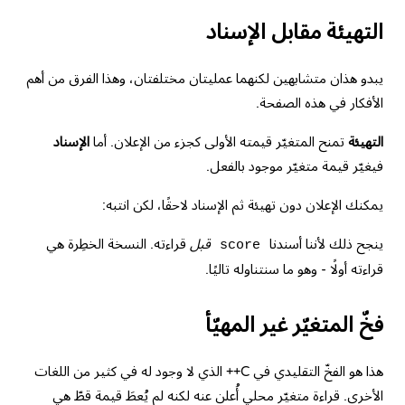
التهيئة مقابل الإسناد
يبدو هذان متشابهين لكنهما عمليتان مختلفتان، وهذا الفرق من أهم
الأفكار في هذه الصفحة.
التهيئة
تمنح المتغيّر قيمته الأولى كجزء من الإعلان. أما
الإسناد
فيغيّر قيمة متغيّر موجود بالفعل.
يمكنك الإعلان دون تهيئة ثم الإسناد لاحقًا، لكن انتبه:
ينجح ذلك لأننا أسندنا
قبل
قراءته. النسخة الخطِرة هي
score
قراءته أولًا - وهو ما سنتناوله تاليًا.
فخّ المتغيّر غير المهيّأ
هذا هو الفخّ التقليدي في C++ الذي لا وجود له في كثير من اللغات
الأخرى. قراءة متغيّر محلي أُعلن عنه لكنه لم يُعطَ قيمة قطّ هي