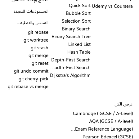
Quick Sort
Udemy vs Coursera
المستودعات البعيدة
Bubble Sort
Selection Sort
الفحص والتنظيف
Binary Search
git rebase
Binary Search Tree
git worktree
Linked List
git stash
Hash Table
git merge
Depth-First Search
git reset
Breadth-First Search
git undo commit
Dijkstra's Algorithm
git cherry-pick
git rebase vs merge
الشيفرة الزائفة
عرض الكل
Cambridge (IGCSE / A-Level)
AQA (GCSE / A-level)
OCR (Exam Reference Language)
Pearson Edexcel (GCSE)