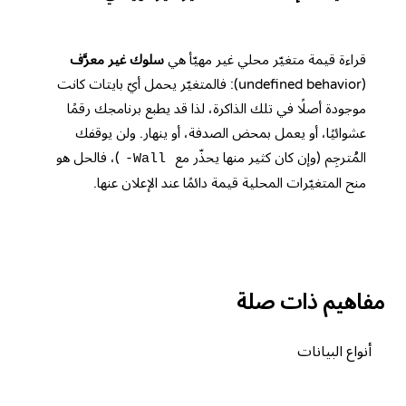
قراءة قيمة متغيّر محلي غير مهيّأ هي
سلوك غير معرَّف
(undefined behavior): فالمتغيّر يحمل أيّ بايتات كانت
موجودة أصلًا في تلك الذاكرة، لذا قد يطبع برنامجك رقمًا
عشوائيًا، أو يعمل بمحض الصدفة، أو ينهار. ولن يوقفك
المُترجِم (وإن كان كثير منها يحذّر مع
)، فالحل هو
-Wall
منح المتغيّرات المحلية قيمة دائمًا عند الإعلان عنها.
مفاهيم ذات صلة
أنواع البيانات