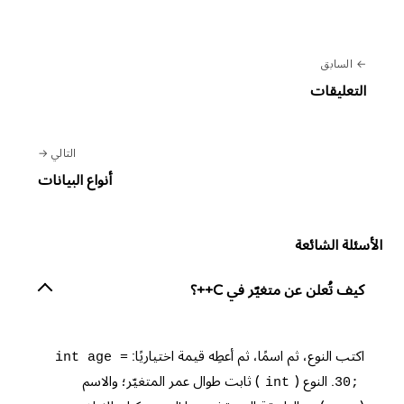
السابق
التعليقات
التالي
أنواع البيانات
الأسئلة الشائعة
كيف تُعلن عن متغيّر في C++؟
اكتب النوع، ثم اسمًا، ثم أعطِه قيمة اختياريًا:
int age =
. النوع (
) ثابت طوال عمر المتغيّر؛ والاسم
int
30;