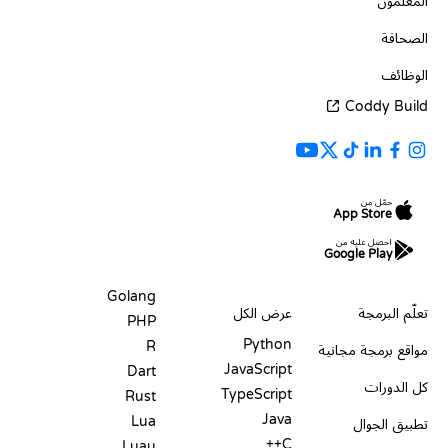
المعلمون
الصحافة
الوظائف
Coddy Build
حمّل من
App Store
احصل عليه من
Google Play
الموارد
اللغات
Golang
تعلّم البرمجة
عرض الكل
PHP
Python
R
مواقع برمجة مجانية
JavaScript
Dart
كل الدورات
TypeScript
Rust
Java
Lua
تطبيق الجوال
C++
Luau