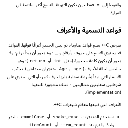
والعودة إلى
فقط حين تكون التهيئة بالنسخ أكثر سلاسة في
=
القراءة.
قواعد التسمية والأعراف
تفرض C++ بضع قواعد صارمة، ثم يبني الجميع أعرافًا فوقها. القواعد:
قد يحتوي الاسم على حروف وأرقام و
؛ ولا يجوز أن يبدأ برقم؛ ولا
_
يجوز أن يكون كلمة محجوزة (مثل
أو
)؛ وهو
return
int
حسّاس لحالة الأحرف (
و
متغيّران مختلفان). تجنّب
Age
age
الأسماء التي تبدأ بشَرطة سفلية يليها حرف كبير، أو التي تحتوي على
شرطتين سفليتين متتاليتين - فتلك محجوزة للتنفيذ
(implementation).
الأعراف التي تتبعها معظم شيفرات C++:
تستخدم المتغيّرات
أو
- اختر
camelCase
snake_case
واحدًا والتزم به:
أو
.
itemCount
item_count