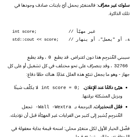
سلوك غير معرَّف
: فالمتغيّر يحمل أيّ بايتات صادف وجودها في
تلك الذاكرة.
int score;             // غير مهيّأ

سيبني المُترجِم هذا دون اعتراض. قد يطبع
، وقد يطبع
0
، وقد يتصرّف على نحو مختلف في كل تشغيل أو على كل
32766
جهاز - وهو ما يجعل تتبّع هذه العلل عذابًا. هناك خطّا دفاع:
هيّئ دائمًا عند الإعلان.
لا يكلّف شيئًا
int score = 0;
ويزيل المشكلة برمّتها.
فعّل التحذيرات.
الترجمة بـ
تجعل
-Wall -Wextra
المُترجِم يُشير إلى كثير من القراءات غير المهيّأة قبل أن تؤذيك.
فضّل الخيار الأول لكل متغيّر محلي: امنحه قيمة بداية معقولة في
اللحظة نفسها التي تنشئه فيها.