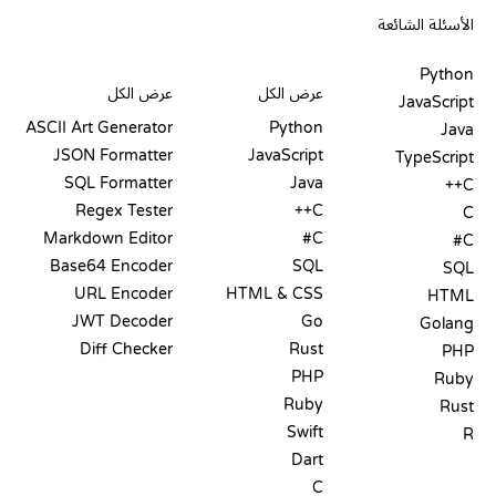
الأسئلة الشائعة
PLAYGROUNDS
شهادات
أدوات
Python
عرض الكل
عرض الكل
JavaScript
ASCII Art Generator
Python
Java
JSON Formatter
JavaScript
TypeScript
SQL Formatter
Java
C++
Regex Tester
C++
C
Markdown Editor
C#
C#
Base64 Encoder
SQL
SQL
URL Encoder
HTML & CSS
HTML
JWT Decoder
Go
Golang
Diff Checker
Rust
PHP
PHP
Ruby
Ruby
Rust
Swift
R
Dart
C