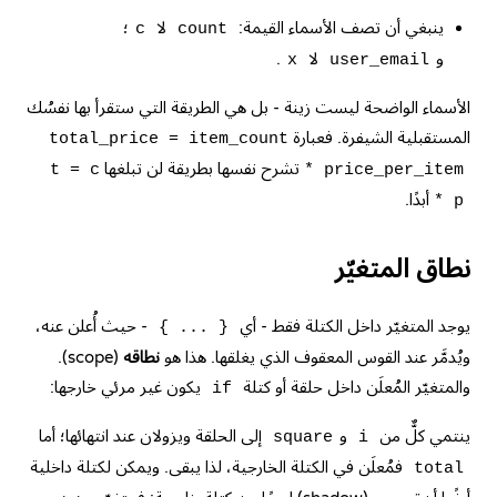
ينبغي أن تصف الأسماء القيمة:
لا
؛
c
count
و
لا
.
x
user_email
الأسماء الواضحة ليست زينة - بل هي الطريقة التي ستقرأ بها نفسُك
المستقبلية الشيفرة. فعبارة
total_price = item_count
تشرح نفسها بطريقة لن تبلغها
t = c
* price_per_item
أبدًا.
* p
نطاق المتغيّر
يوجد المتغيّر داخل الكتلة فقط - أي
- حيث أُعلن عنه،
{ ... }
ويُدمَّر عند القوس المعقوف الذي يغلقها. هذا هو
نطاقه
(scope).
والمتغيّر المُعلَن داخل حلقة أو كتلة
يكون غير مرئي خارجها:
if
ينتمي كلٌّ من
و
إلى الحلقة ويزولان عند انتهائها؛ أما
square
i
فمُعلَن في الكتلة الخارجية، لذا يبقى. ويمكن لكتلة داخلية
total