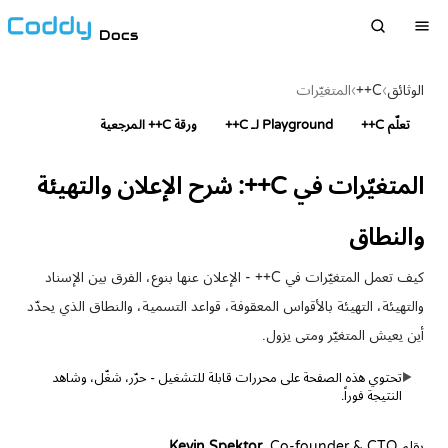
Docs
الوثائق
›
C++
›
المتغيّرات
تعلّم C++
Playground لـ C++
ورقة C++ المرجعية
المتغيّرات في C++: شرح الإعلان والتهيئة
والنطاق
كيف تعمل المتغيّرات في C++ - الإعلان عنها بنوع، الفرق بين الإسناد
والتهيئة، التهيئة بالأقواس المعقوفة، قواعد التسمية، والنطاق الذي يحدّد
أين يعيش المتغيّر ومتى يزول.
تحتوي هذه الصفحة على محررات قابلة للتشغيل - حرّر، شغّل، وشاهد
▶
النتيجة فوراً.
بقلم
, Co-founder & CTO
Kevin Spektor