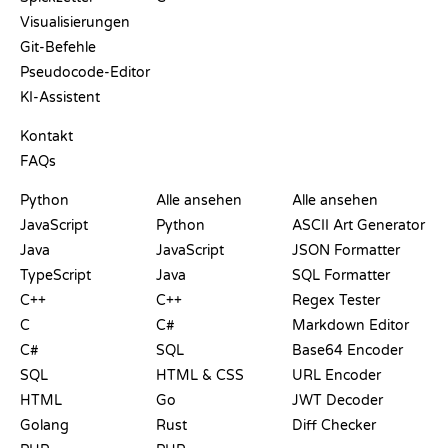
Visualisierungen
Git-Befehle
Pseudocode-Editor
KI-Assistent
SUPPORT
Kontakt
FAQs
PLAYGROUNDS
ZERTIFIKATE
TOOLS
Python
Alle ansehen
Alle ansehen
JavaScript
Python
ASCII Art Generator
Java
JavaScript
JSON Formatter
TypeScript
Java
SQL Formatter
C++
C++
Regex Tester
C
C#
Markdown Editor
C#
SQL
Base64 Encoder
SQL
HTML & CSS
URL Encoder
HTML
Go
JWT Decoder
Golang
Rust
Diff Checker