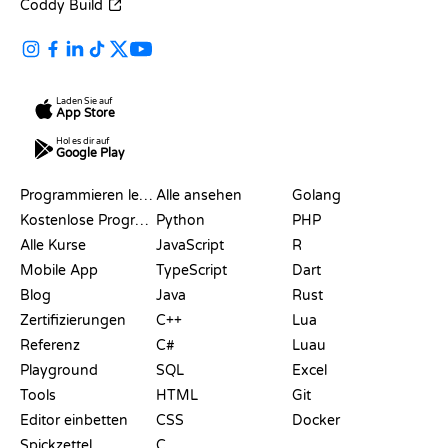
Coddy Build
Laden Sie auf
App Store
Hol es dir auf
Google Play
RESSOURCEN
SPRACHEN
Programmieren lernen
Alle ansehen
Golang
Kostenlose Programmier-Websites
Python
PHP
Alle Kurse
JavaScript
R
Mobile App
TypeScript
Dart
Blog
Java
Rust
Zertifizierungen
C++
Lua
Referenz
C#
Luau
Playground
SQL
Excel
Tools
HTML
Git
Editor einbetten
CSS
Docker
Spickzettel
C