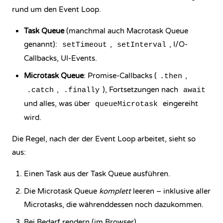
rund um den Event Loop.
Task Queue
(manchmal auch Macrotask Queue
genannt):
,
, I/O-
setTimeout
setInterval
Callbacks, UI-Events.
Microtask Queue
: Promise-Callbacks (
,
.then
,
), Fortsetzungen nach
.catch
.finally
await
und alles, was über
eingereiht
queueMicrotask
wird.
Die Regel, nach der der Event Loop arbeitet, sieht so
aus:
Einen Task aus der Task Queue ausführen.
Die Microtask Queue
komplett
leeren – inklusive aller
Microtasks, die währenddessen noch dazukommen.
Bei Bedarf rendern (im Browser).