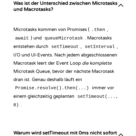
Was ist der Unterschied zwischen Microtasks
und Macrotasks?
Microtasks kommen von Promises (
,
.then
) und
. Macrotasks
await
queueMicrotask
entstehen durch
,
,
setTimeout
setInterval
I/O und UI-Events. Nach jedem abgeschlossenen
Macrotask leert der Event Loop
die komplette
Microtask Queue, bevor der nächste Macrotask
dran ist. Genau deshalb läuft ein
immer vor
Promise.resolve().then(...)
einem gleichzeitig geplanten
setTimeout(...,
.
0)
Warum wird setTimeout mit 0ms nicht sofort