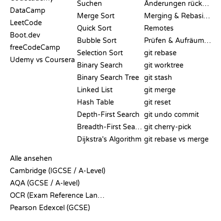
Suchen
Änderungen rückgängig machen
DataCamp
Merge Sort
Merging & Rebasing
LeetCode
Quick Sort
Remotes
Boot.dev
Bubble Sort
Prüfen & Aufräumen
freeCodeCamp
Selection Sort
git rebase
Udemy vs Coursera
Binary Search
git worktree
Binary Search Tree
git stash
Linked List
git merge
Hash Table
git reset
Depth-First Search
git undo commit
Breadth-First Search
git cherry-pick
Dijkstra's Algorithm
git rebase vs merge
PSEUDOCODE
Alle ansehen
Cambridge (IGCSE / A-Level)
AQA (GCSE / A-level)
OCR (Exam Reference Language)
Pearson Edexcel (GCSE)