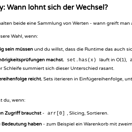
ay: Wann lohnt sich der Wechsel?
halten beide eine Sammlung von Werten - wann greift man
essere Wahl, wenn:
ig sein müssen
und du willst, dass die Runtime das auch sic
hörigkeitsprüfungen machst.
läuft in O(1),
set.has(x)
ner Schleife summiert sich dieser Unterschied rasant.
ereihenfolge reicht.
Sets iterieren in Einfügereihenfolge, un
st du, wenn:
en Zugriff brauchst
-
, Slicing, Sortieren.
arr[0]
ne Bedeutung haben
- zum Beispiel ein Warenkorb mit zweim