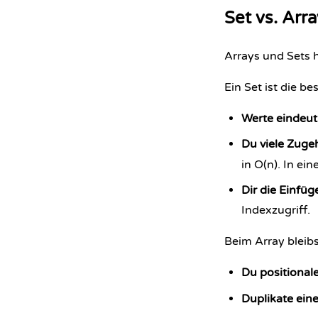
Set vs. Arr
Arrays und Sets 
Ein Set ist die b
Werte eindeut
Du viele Zuge
in O(n). In ei
Dir die Einfüg
Indexzugriff.
Beim Array bleib
Du positional
Duplikate ei