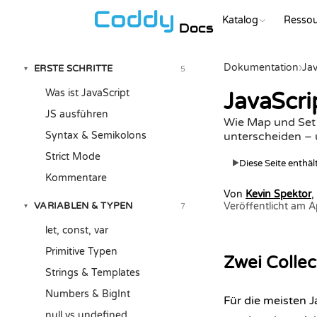
Katalog
Resso
Docs
Dokumentation
›
Jav
ERSTE SCHRITTE
5
▾
Was ist JavaScript
JavaScri
JS ausführen
Wie Map und Set i
Syntax & Semikolons
unterscheiden – u
Strict Mode
Diese Seite enthä
▶
Kommentare
Von
Kevin Spektor
,
VARIABLEN & TYPEN
Veröffentlicht am 
7
▾
let, const, var
Primitive Typen
Zwei Collec
Strings & Templates
Numbers & BigInt
Für die meisten 
null vs undefined