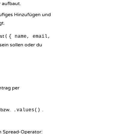
 aufbaut.
äufiges Hinzufügen und
gt.
t (
{ name, email,
sein sollen oder du
ntrag per
bzw.
.
.values()
n Spread-Operator: