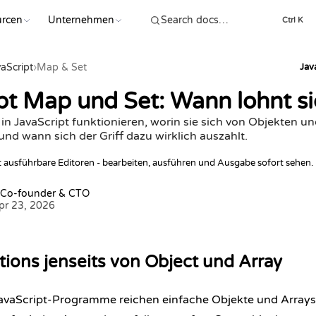
urcen
Unternehmen
Ctrl K
aScript
›
Map & Set
Jav
pt Map und Set: Wann lohnt s
n JavaScript funktionieren, worin sie sich von Objekten u
nd wann sich der Griff dazu wirklich auszahlt.
lt ausführbare Editoren - bearbeiten, ausführen und Ausgabe sofort sehen.
 Co-founder & CTO
Apr 23, 2026
tions jenseits von Object und Array
JavaScript-Programme reichen einfache Objekte und Arrays v