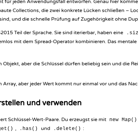
ht für jeden Anwendungsfall entworfen. Genau hier komm
baute Collections, die zwei konkrete Lücken schließen – Lo
 sind, und die schnelle Prüfung auf Zugehörigkeit ohne Dupl
S2015 Teil der Sprache. Sie sind iterierbar, haben eine
.si
lemlos mit dem Spread-Operator kombinieren. Das mentale
n Objekt, aber die Schlüssel dürfen beliebig sein und die Re
n Array, aber jeder Wert kommt nur einmal vor und das Nach
rstellen und verwenden
ert Schlüssel-Wert-Paare. Du erzeugst sie mit
new Map()
,
und
:
get()
.has()
.delete()