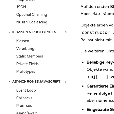
Auf den ersten B
JSON
Aber
räumt 
Map
Optional Chaining
Nullish Coalescing
Objekte erben v
KLASSEN & PROTOTYPEN
constructor
5
▾
Ballast nicht mit 
Klassen
Vererbung
Die weiteren Unte
Static Members
Beliebige Key
Private Fields
Objekte wande
Prototypes
ze
obj["1"]
ASYNCHRONES JAVASCRIPT
6
▾
Garantierte E
Event Loop
Reihenfolge he
Callbacks
aber numerisc
Promises
Eingebaute G
async/await