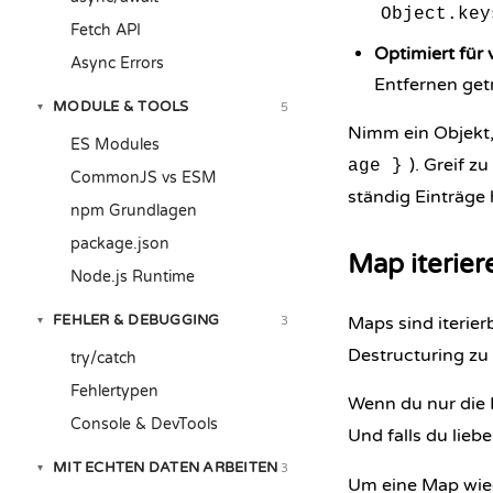
Object.key
Fetch API
Optimiert für
Async Errors
Entfernen get
MODULE & TOOLS
5
▾
Nimm ein Objekt,
ES Modules
). Greif z
age }
CommonJS vs ESM
ständig Einträge 
npm Grundlagen
package.json
Map iterier
Node.js Runtime
FEHLER & DEBUGGING
Maps sind iterier
3
▾
Destructuring zu z
try/catch
Fehlertypen
Wenn du nur die K
Console & DevTools
Und falls du liebe
MIT ECHTEN DATEN ARBEITEN
3
▾
Um eine Map wied