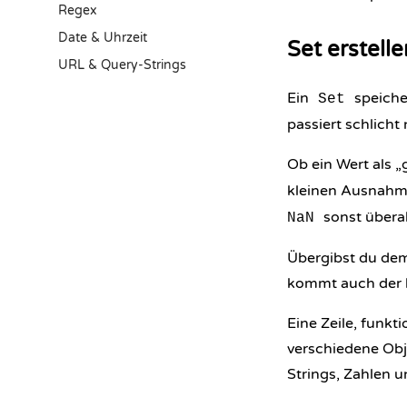
Regex
Date & Uhrzeit
Set erstel
URL & Query-Strings
Ein
speicher
Set
passiert schlicht 
Ob ein Wert als „
kleinen Ausnah
sonst übera
NaN
Übergibst du dem 
kommt auch der b
Eine Zeile, funkt
verschiedene Obj
Strings, Zahlen u