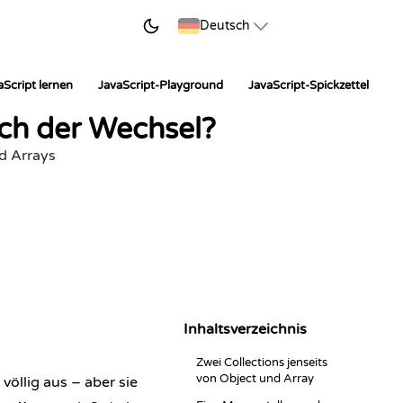
JETZT LERNEN
Deutsch
aScript lernen
JavaScript-Playground
JavaScript-Spickzettel
ich der Wechsel?
nd Arrays
Inhaltsverzeichnis
Zwei Collections jenseits
von Object und Array
öllig aus – aber sie