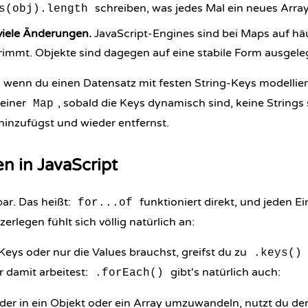
schreiben, was jedes Mal ein neues Array
s(obj).length
 viele Änderungen.
JavaScript-Engines sind bei Maps auf h
rimmt. Objekte sind dagegen auf eine stabile Form ausgele
 wenn du einen Datensatz mit festen String-Keys modelliers
u einer
, sobald die Keys dynamisch sind, keine Strings 
Map
hinzufügst und wieder entfernst.
en in JavaScript
bar. Das heißt:
funktioniert direkt, und jeden Ei
for...of
erlegen fühlt sich völlig natürlich an:
eys oder nur die Values brauchst, greifst du zu
.keys()
r damit arbeitest:
gibt's natürlich auch:
.forEach()
er in ein Objekt oder ein Array umzuwandeln, nutzt du de