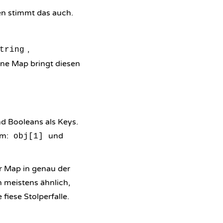
en stimmt das auch.
,
tring
ine Map bringt diesen
d Booleans als Keys.
um:
und
obj[1]
r Map in genau der
h meistens ähnlich,
iese Stolperfalle.