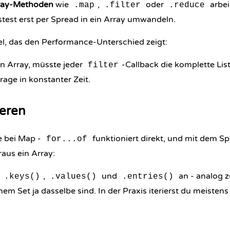
rray-Methoden
wie
,
oder
arbei
.map
.filter
.reduce
stest erst per Spread in ein Array umwandeln.
el, das den Performance-Unterschied zeigt:
n Array, müsste jeder
-Callback die komplette Lis
filter
rage in konstanter Zeit.
ieren
e bei Map -
funktioniert direkt, und mit dem S
for...of
us ein Array:
n
,
und
an - analog 
.keys()
.values()
.entries()
nem Set ja dasselbe sind. In der Praxis iterierst du meistens