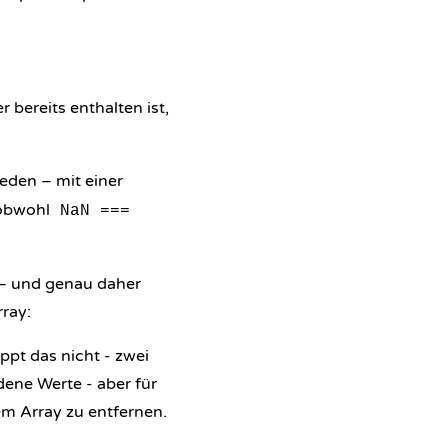
 bereits enthalten ist,
eden – mit einer
, obwohl
NaN ===
t – und genau daher
ray:
appt das nicht - zwei
ene Werte - aber für
em Array zu entfernen.