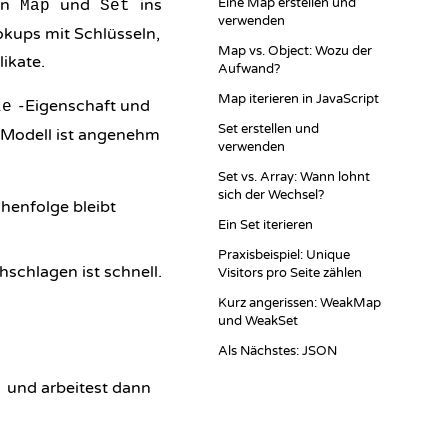
en
und
ins
Eine Map erstellen und
Map
Set
verwenden
okups mit Schlüsseln,
Map vs. Object: Wozu der
ikate.
Aufwand?
Map iterieren in JavaScript
-Eigenschaft und
ze
Set erstellen und
 Modell ist angenehm
verwenden
Set vs. Array: Wann lohnt
sich der Wechsel?
ihenfolge bleibt
Ein Set iterieren
Praxisbeispiel: Unique
schlagen ist schnell.
Visitors pro Seite zählen
Kurz angerissen: WeakMap
und WeakSet
Als Nächstes: JSON
und arbeitest dann