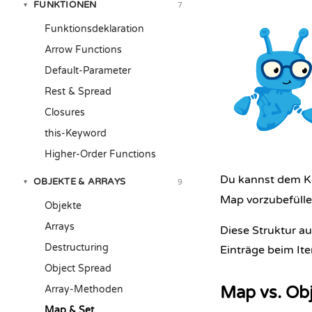
FUNKTIONEN
7
▾
Funktionsdeklaration
Arrow Functions
Default-Parameter
Rest & Spread
Closures
this-Keyword
Higher-Order Functions
Du kannst dem Ko
OBJEKTE & ARRAYS
9
▾
Map vorzubefülle
Objekte
Arrays
Diese Struktur a
Destructuring
Einträge beim Iter
Object Spread
Map vs. Ob
Array-Methoden
Map & Set