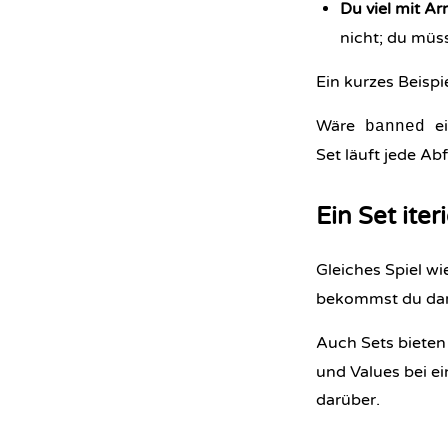
Du viel mit A
nicht; du müs
Ein kurzes Beispi
Wäre
ei
banned
Set läuft jede Abf
Ein Set iter
Gleiches Spiel wi
bekommst du dara
Auch Sets biete
und Values bei ei
darüber.