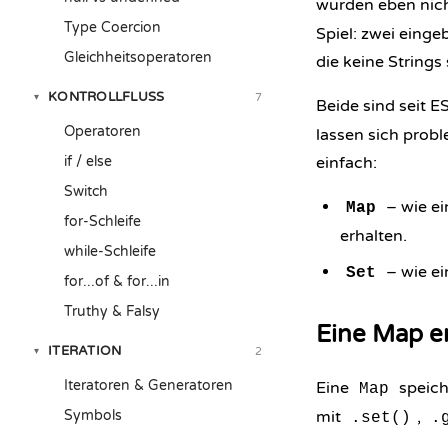
wurden eben nic
Type Coercion
Spiel: zwei einge
Gleichheitsoperatoren
die keine Strings
KONTROLLFLUSS
7
▾
Beide sind seit E
Operatoren
lassen sich prob
if / else
einfach:
Switch
– wie ei
Map
for-Schleife
erhalten.
while-Schleife
– wie ei
Set
for...of & for...in
Truthy & Falsy
Eine Map e
ITERATION
2
▾
Iteratoren & Generatoren
Eine
speich
Map
Symbols
mit
,
.set()
.