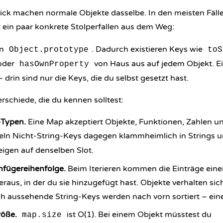
lick machen normale Objekte dasselbe. In den meisten Fäll
ein paar konkrete Stolperfallen aus dem Weg:
on
. Dadurch existieren Keys wie
Object.prototype
toS
oder
von Haus aus auf jedem Objekt. E
hasOwnProperty
– drin sind nur die Keys, die du selbst gesetzt hast.
rschiede, die du kennen solltest:
-Typen.
Eine Map akzeptiert Objekte, Funktionen, Zahlen un
ln Nicht-String-Keys dagegen klammheimlich in Strings 
igen auf denselben Slot.
infügereihenfolge.
Beim Iterieren kommen die Einträge eine
raus, in der du sie hinzugefügt hast. Objekte verhalten sic
h aussehende String-Keys werden nach vorn sortiert – eine f
röße.
ist O(1). Bei einem Objekt müsstest du
map.size