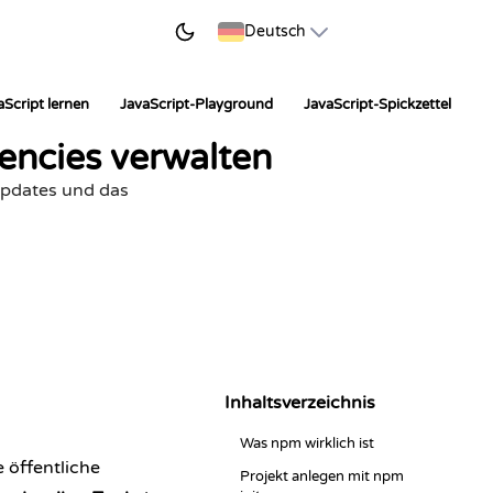
JETZT LERNEN
Deutsch
aScript lernen
JavaScript-Playground
JavaScript-Spickzettel
dencies verwalten
 Updates und das
Inhaltsverzeichnis
Was npm wirklich ist
e öffentliche
Projekt anlegen mit npm