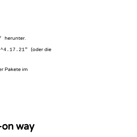
herunter.
/
(oder die
"^4.17.21"
ler Pakete im
-on way