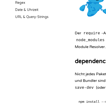
Regex
Date & Uhrzeit
URL & Query-Strings
Der
-A
require
node_modules
Module Resolver.
dependenci
Nicht jedes Pake
und Bundler sind 
(ode
save-dev
npm install --s