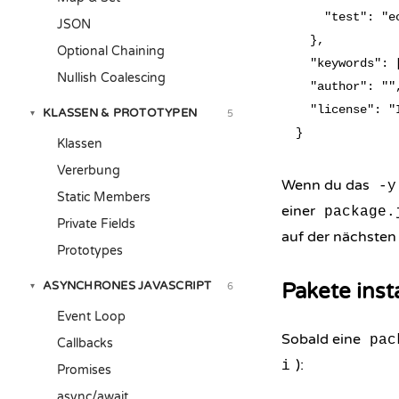
    "test": "e
JSON
  },

Optional Chaining
  "keywords": [
Nullish Coalescing
  "author": "",
  "license": "I
KLASSEN & PROTOTYPEN
5
▾
Klassen
Vererbung
Wenn du das
-y
Static Members
einer
package.
Private Fields
auf der nächsten
Prototypes
ASYNCHRONES JAVASCRIPT
Pakete insta
6
▾
Event Loop
Sobald eine
pac
Callbacks
):
i
Promises
async/await