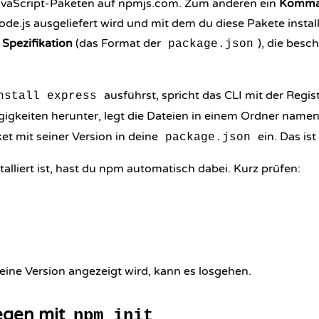
avaScript-Paketen auf npmjs.com. Zum anderen ein
Komman
.js ausgeliefert wird und mit dem du diese Pakete installi
e
Spezifikation
(das Format der
), die besc
package.json
ausführst, spricht das CLI mit der Regist
nstall express
gigkeiten herunter, legt die Dateien in einem Ordner name
et mit seiner Version in deine
ein. Das is
package.json
alliert ist, hast du npm automatisch dabei. Kurz prüfen:
eine Version angezeigt wird, kann es losgehen.
legen mit
npm init