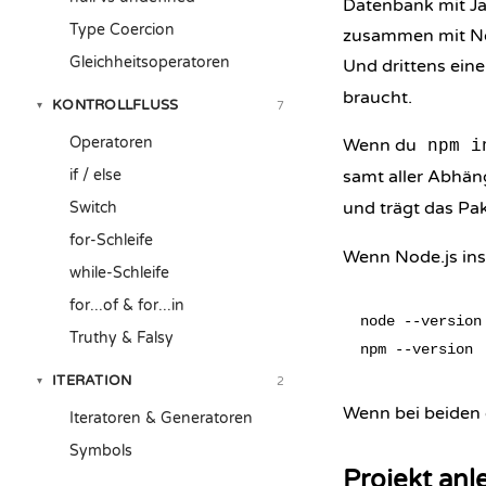
Datenbank mit J
Type Coercion
zusammen mit Node
Gleichheitsoperatoren
Und drittens ein
braucht.
KONTROLLFLUSS
7
▾
Operatoren
Wenn du
npm i
if / else
samt aller Abhän
und trägt das Pak
Switch
for-Schleife
Wenn Node.js inst
while-Schleife
for...of & for...in
node --version

Truthy & Falsy
ITERATION
2
▾
Wenn bei beiden 
Iteratoren & Generatoren
Symbols
Projekt an