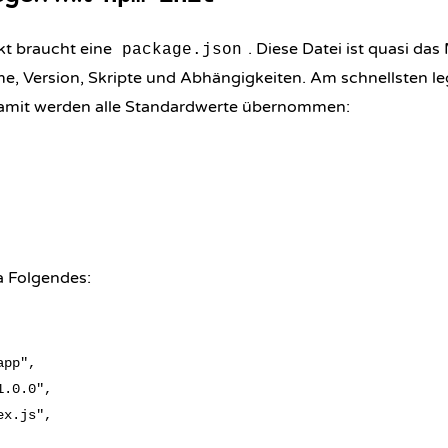
kt braucht eine
. Diese Datei ist quasi das
package.json
e, Version, Skripte und Abhängigkeiten. Am schnellsten le
amit werden alle Standardwerte übernommen:
a Folgendes:
pp",

.0.0",

x.js",
