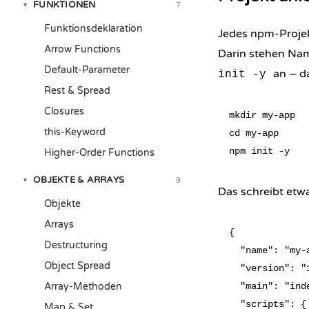
FUNKTIONEN
7
▾
Funktionsdeklaration
Jedes npm-Proje
Arrow Functions
Darin stehen Nam
Default-Parameter
an – d
init -y
Rest & Spread
Closures
mkdir my-app

this-Keyword
cd my-app

Higher-Order Functions
OBJEKTE & ARRAYS
9
▾
Das schreibt etw
Objekte
Arrays
{

Destructuring
  "name": "my-a
Object Spread
  "version": "1
Array-Methoden
  "main": "inde
  "scripts": {

Map & Set