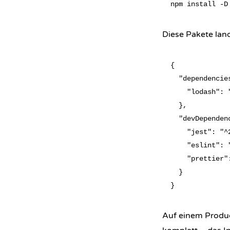
Diese Pakete lan
{

  "dependencies
    "lodash": "
  },

  "devDependenc
    "jest": "^2
    "eslint": "
    "prettier":
  }

Auf einem Produc