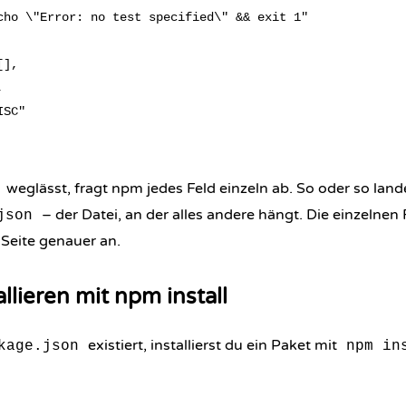
cho \"Error: no test specified\" && exit 1"

],



SC"

weglässt, fragt npm jedes Feld einzeln ab. So oder so lan
– der Datei, an der alles andere hängt. Die einzelnen
json
 Seite genauer an.
llieren mit npm install
existiert, installierst du ein Paket mit
kage.json
npm in