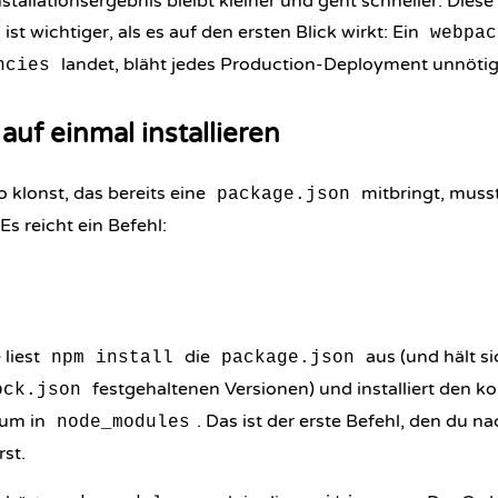
stallationsergebnis bleibt kleiner und geht schneller. Die
t wichtiger, als es auf den ersten Blick wirkt: Ein
webpac
landet, bläht jedes Production-Deployment unnötig
ncies
auf einmal installieren
 klonst, das bereits eine
mitbringt, musst
package.json
 Es reicht ein Befehl:
liest
die
aus (und hält sic
npm install
package.json
festgehaltenen Versionen) und installiert den k
ock.json
aum in
. Das ist der erste Befehl, den du n
node_modules
st.