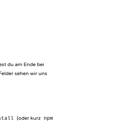
dest du am Ende bei
 Felder sehen wir uns
(oder kurz
stall
npm