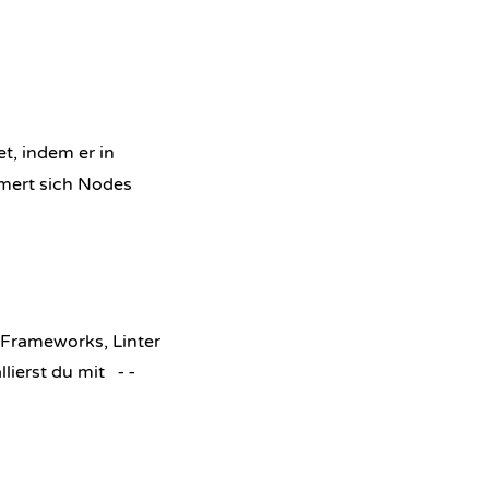
t, indem er in
mert sich Nodes
-Frameworks, Linter
lierst du mit
--