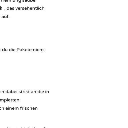
se Trennung sauber
, das versehentlich
k
 auf.
 du die Pakete nicht
h dabei strikt an die in
ompletten
ach einem frischen