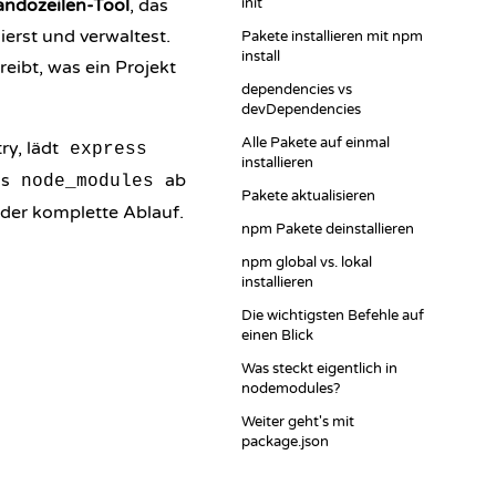
dozeilen-Tool
, das
init
erst und verwaltest.
Pakete installieren mit npm
install
hreibt, was ein Projekt
dependencies vs
devDependencies
Alle Pakete auf einmal
ry, lädt
express
installieren
ns
ab
node_modules
Pakete aktualisieren
t der komplette Ablauf.
npm Pakete deinstallieren
npm global vs. lokal
installieren
Die wichtigsten Befehle auf
einen Blick
Was steckt eigentlich in
nodemodules?
Weiter geht's mit
package.json