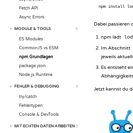
Fetch API
Async Errors
Dabei passieren d
MODULE & TOOLS
5
▾
npm lädt
lod
ES Modules
Im Abschnitt
CommonJS vs ESM
jeweils aktuel
npm Grundlagen
package.json
Es entsteht e
Node.js Runtime
Abhängigkeit
FEHLER & DEBUGGING
3
▾
Jetzt kannst du 
try/catch
Fehlertypen
Console & DevTools
MIT ECHTEN DATEN ARBEITEN
3
▾