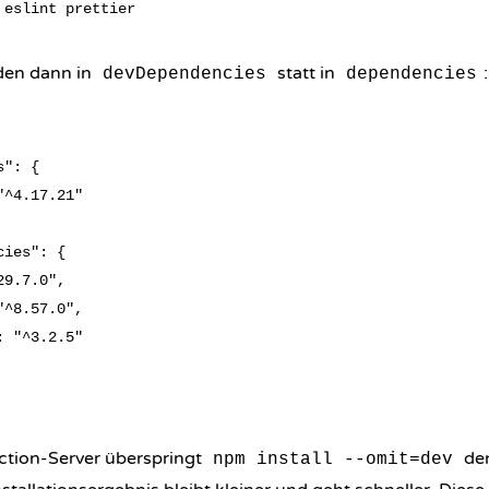
den dann in
statt in
:
devDependencies
dependencies
": {

^4.17.21"

ies": {

9.7.0",

^8.57.0",

 "^3.2.5"

tion-Server überspringt
den
npm install --omit=dev