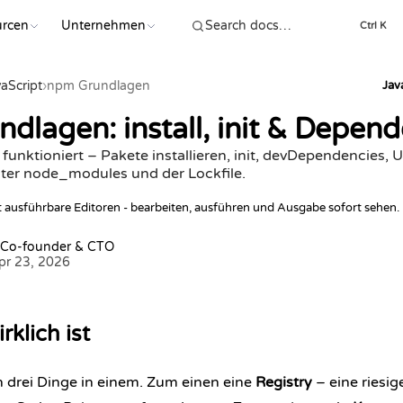
urcen
Unternehmen
Ctrl K
aScript
›
npm Grundlagen
Jav
dlagen: install, init & Depen
funktioniert – Pakete installieren, init, devDependencies,
ter node_modules und der Lockfile.
lt ausführbare Editoren - bearbeiten, ausführen und Ausgabe sofort sehen.
 Co-founder & CTO
Apr 23, 2026
klich ist
h drei Dinge in einem. Zum einen eine
Registry
– eine riesig