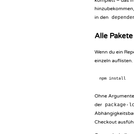
komplett – das In
hinzubekommen, is
in den
depende
Alle Pakete 
Wenn du ein Repo
einzeln auflisten.
Ohne Argumente 
der
package-l
Abhängigkeitsb
Checkout ausführ