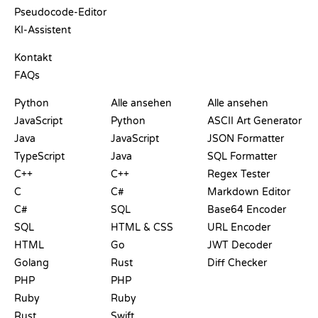
Pseudocode-Editor
KI-Assistent
SUPPORT
Kontakt
FAQs
PLAYGROUNDS
ZERTIFIKATE
TOOLS
Python
Alle ansehen
Alle ansehen
JavaScript
Python
ASCII Art Generator
Java
JavaScript
JSON Formatter
TypeScript
Java
SQL Formatter
C++
C++
Regex Tester
C
C#
Markdown Editor
C#
SQL
Base64 Encoder
SQL
HTML & CSS
URL Encoder
HTML
Go
JWT Decoder
Golang
Rust
Diff Checker
PHP
PHP
Ruby
Ruby
Rust
Swift