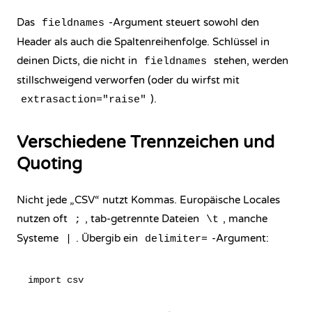
Das
-Argument steuert sowohl den
fieldnames
Header als auch die Spaltenreihenfolge. Schlüssel in
deinen Dicts, die nicht in
stehen, werden
fieldnames
stillschweigend verworfen (oder du wirfst mit
).
extrasaction="raise"
Verschiedene Trennzeichen und
Quoting
Nicht jede „CSV“ nutzt Kommas. Europäische Locales
nutzen oft
, tab-getrennte Dateien
, manche
;
\t
Systeme
. Übergib ein
-Argument:
|
delimiter=
import csv
