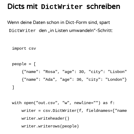
Dicts mit
schreiben
DictWriter
Wenn deine Daten schon in Dict-Form sind, spart
den „in Listen umwandeln“-Schritt:
DictWriter
import csv

people = [

    {"name": "Rosa", "age": 30, "city": "Lisbon"},

    {"name": "Ada", "age": 36, "city": "London"},

]

with open("out.csv", "w", newline="") as f:

    writer = csv.DictWriter(f, fieldnames=["name", 
    writer.writeheader()
