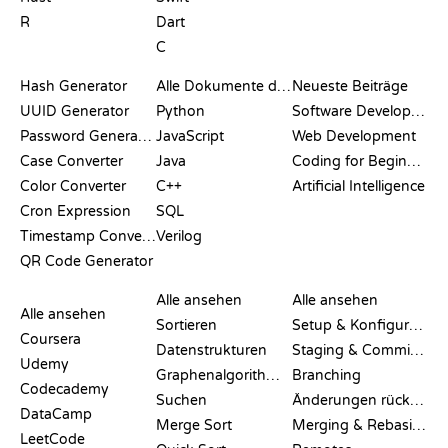
R
Dart
C
DOKUMENTATION
BLOG
Hash Generator
Alle Dokumente durchsuchen
Neueste Beiträge
UUID Generator
Python
Software Development
Password Generator
JavaScript
Web Development
Case Converter
Java
Coding for Beginners
Color Converter
C++
Artificial Intelligence
Cron Expression
SQL
Timestamp Converter
Verilog
QR Code Generator
BEWERTUNGEN &
VISUALISIERUNGEN
GIT-BEFEHLE
VERGLEICHE
Alle ansehen
Alle ansehen
Alle ansehen
Sortieren
Setup & Konfiguration
Coursera
Datenstrukturen
Staging & Committing
Udemy
Graphenalgorithmen
Branching
Codecademy
Suchen
Änderungen rückgängig machen
DataCamp
Merge Sort
Merging & Rebasing
LeetCode