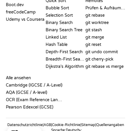
Quick Sort
Remotes
Boot.dev
Bubble Sort
Prüfen & Aufräumen
freeCodeCamp
Selection Sort
git rebase
Udemy vs Coursera
Binary Search
git worktree
Binary Search Tree
git stash
Linked List
git merge
Hash Table
git reset
Depth-First Search
git undo commit
Breadth-First Search
git cherry-pick
Dijkstra's Algorithm
git rebase vs merge
PSEUDOCODE
Alle ansehen
Cambridge (IGCSE / A-Level)
AQA (GCSE / A-level)
OCR (Exam Reference Language)
Pearson Edexcel (GCSE)
Datenschutzrichtlinie
|
AGB
|
Cookie-Richtlinie
|
Sitemap
|
Quellenangaben
Sprache: