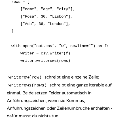
rows = [

    ["name", "age", "city"],

    ["Rosa", 30, "Lisbon"],

    ["Ada", 36, "London"],

]

with open("out.csv", "w", newline="") as f:

    writer = csv.writer(f)

schreibt eine einzelne Zeile;
writerow(row)
schreibt eine ganze Iterable auf
writerows(rows)
einmal. Beide setzen Felder automatisch in
Anführungszeichen, wenn sie Kommas,
Anführungszeichen oder Zeilenumbrüche enthalten -
dafür musst du nichts tun.