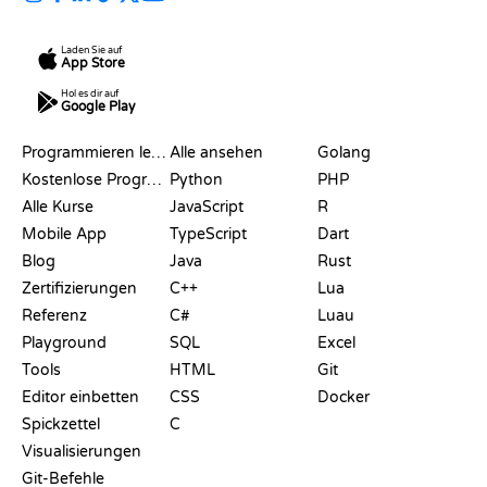
Laden Sie auf
App Store
Hol es dir auf
Google Play
RESSOURCEN
SPRACHEN
Programmieren lernen
Alle ansehen
Golang
Kostenlose Programmier-Websites
Python
PHP
Alle Kurse
JavaScript
R
Mobile App
TypeScript
Dart
Blog
Java
Rust
Zertifizierungen
C++
Lua
Referenz
C#
Luau
Playground
SQL
Excel
Tools
HTML
Git
Editor einbetten
CSS
Docker
Spickzettel
C
Visualisierungen
Git-Befehle