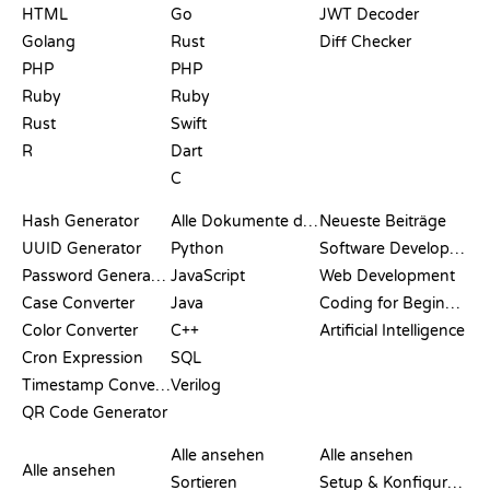
HTML
Go
JWT Decoder
Golang
Rust
Diff Checker
PHP
PHP
Ruby
Ruby
Rust
Swift
R
Dart
C
DOKUMENTATION
BLOG
Hash Generator
Alle Dokumente durchsuchen
Neueste Beiträge
UUID Generator
Python
Software Development
Password Generator
JavaScript
Web Development
Case Converter
Java
Coding for Beginners
Color Converter
C++
Artificial Intelligence
Cron Expression
SQL
Timestamp Converter
Verilog
QR Code Generator
BEWERTUNGEN &
VISUALISIERUNGEN
GIT-BEFEHLE
VERGLEICHE
Alle ansehen
Alle ansehen
Alle ansehen
Sortieren
Setup & Konfiguration