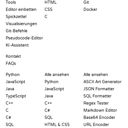
Tools
HTML
Git
Editor einbetten
CSS
Docker
Spickzettel
C
Visualisierungen
Git-Befehle
Pseudocode-Editor
KI-Assistent
SUPPORT
Kontakt
FAQs
PLAYGROUNDS
ZERTIFIKATE
TOOLS
Python
Alle ansehen
Alle ansehen
JavaScript
Python
ASCII Art Generator
Java
JavaScript
JSON Formatter
TypeScript
Java
SQL Formatter
C++
C++
Regex Tester
C
C#
Markdown Editor
C#
SQL
Base64 Encoder
SQL
HTML & CSS
URL Encoder