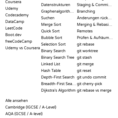
Coursera
Datenstrukturen
Staging & Committing
Udemy
Graphenalgorithmen
Branching
Codecademy
Suchen
Änderungen rückgängig machen
DataCamp
Merge Sort
Merging & Rebasing
LeetCode
Quick Sort
Remotes
Boot.dev
Bubble Sort
Prüfen & Aufräumen
freeCodeCamp
Selection Sort
git rebase
Udemy vs Coursera
Binary Search
git worktree
Binary Search Tree
git stash
Linked List
git merge
Hash Table
git reset
Depth-First Search
git undo commit
Breadth-First Search
git cherry-pick
Dijkstra's Algorithm
git rebase vs merge
PSEUDOCODE
Alle ansehen
Cambridge (IGCSE / A-Level)
AQA (GCSE / A-level)