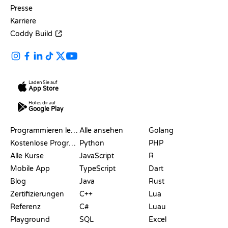
Presse
Karriere
Coddy Build
Laden Sie auf
App Store
Hol es dir auf
Google Play
RESSOURCEN
SPRACHEN
Programmieren lernen
Alle ansehen
Golang
Kostenlose Programmier-Websites
Python
PHP
Alle Kurse
JavaScript
R
Mobile App
TypeScript
Dart
Blog
Java
Rust
Zertifizierungen
C++
Lua
Referenz
C#
Luau
Playground
SQL
Excel