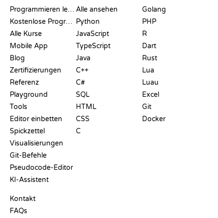
Programmieren lernen
Alle ansehen
Golang
Kostenlose Programmier-Websites
Python
PHP
Alle Kurse
JavaScript
R
Mobile App
TypeScript
Dart
Blog
Java
Rust
Zertifizierungen
C++
Lua
Referenz
C#
Luau
Playground
SQL
Excel
Tools
HTML
Git
Editor einbetten
CSS
Docker
Spickzettel
C
Visualisierungen
Git-Befehle
Pseudocode-Editor
KI-Assistent
SUPPORT
Kontakt
FAQs