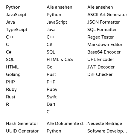
PLAYGROUNDS
ZERTIFIKATE
TOOLS
Python
Alle ansehen
Alle ansehen
JavaScript
Python
ASCII Art Generator
Java
JavaScript
JSON Formatter
TypeScript
Java
SQL Formatter
C++
C++
Regex Tester
C
C#
Markdown Editor
C#
SQL
Base64 Encoder
SQL
HTML & CSS
URL Encoder
HTML
Go
JWT Decoder
Golang
Rust
Diff Checker
PHP
PHP
Ruby
Ruby
Rust
Swift
R
Dart
C
DOKUMENTATION
BLOG
Hash Generator
Alle Dokumente durchsuchen
Neueste Beiträge
UUID Generator
Python
Software Development