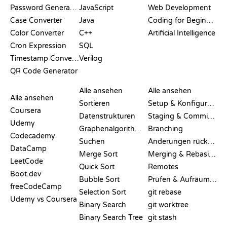
Password Generator
JavaScript
Web Development
Case Converter
Java
Coding for Beginners
Color Converter
C++
Artificial Intelligence
Cron Expression
SQL
Timestamp Converter
Verilog
QR Code Generator
BEWERTUNGEN &
VISUALISIERUNGEN
GIT-BEFEHLE
VERGLEICHE
Alle ansehen
Alle ansehen
Alle ansehen
Sortieren
Setup & Konfiguration
Coursera
Datenstrukturen
Staging & Committing
Udemy
Graphenalgorithmen
Branching
Codecademy
Suchen
Änderungen rückgängig machen
DataCamp
Merge Sort
Merging & Rebasing
LeetCode
Quick Sort
Remotes
Boot.dev
Bubble Sort
Prüfen & Aufräumen
freeCodeCamp
Selection Sort
git rebase
Udemy vs Coursera
Binary Search
git worktree
Binary Search Tree
git stash