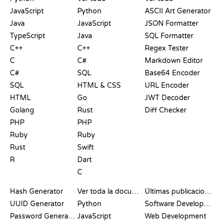
JavaScript
Python
ASCII Art Generator
Java
JavaScript
JSON Formatter
TypeScript
Java
SQL Formatter
C++
C++
Regex Tester
C
C#
Markdown Editor
C#
SQL
Base64 Encoder
SQL
HTML & CSS
URL Encoder
HTML
Go
JWT Decoder
Golang
Rust
Diff Checker
PHP
PHP
Ruby
Ruby
Rust
Swift
R
Dart
C
DOCUMENTACIÓN
BLOG
Hash Generator
Ver toda la documentación
Últimas publicaciones
UUID Generator
Python
Software Development
Password Generator
JavaScript
Web Development