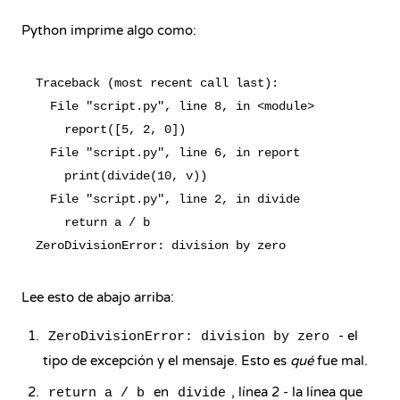
Python imprime algo como:
Traceback (most recent call last):

  File "script.py", line 8, in <module>

    report([5, 2, 0])

  File "script.py", line 6, in report

    print(divide(10, v))

  File "script.py", line 2, in divide

    return a / b

Lee esto de abajo arriba:
- el
ZeroDivisionError: division by zero
tipo de excepción y el mensaje. Esto es
qué
fue mal.
en
, línea 2 - la línea que
return a / b
divide