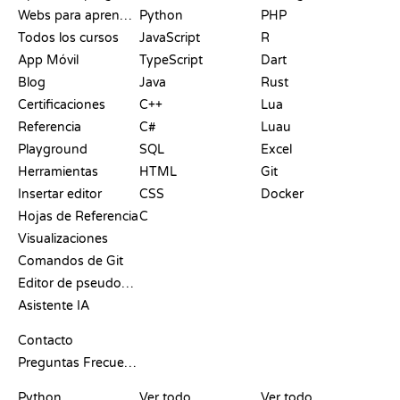
Webs para aprender a programar gratis
Python
PHP
Todos los cursos
JavaScript
R
App Móvil
TypeScript
Dart
Blog
Java
Rust
Certificaciones
C++
Lua
Referencia
C#
Luau
Playground
SQL
Excel
Herramientas
HTML
Git
Insertar editor
CSS
Docker
Hojas de Referencia
C
Visualizaciones
Comandos de Git
Editor de pseudocódigo
Asistente IA
SOPORTE
Contacto
Preguntas Frecuentes
PLAYGROUNDS
CERTIFICACIONES
HERRAMIENTAS
Python
Ver todo
Ver todo