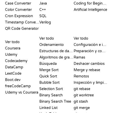
Case Converter
Java
Coding for Beginners
Color Converter
C++
Artificial Intelligence
Cron Expression
SQL
Timestamp Converter
Verilog
QR Code Generator
RESEÑAS Y
VISUALIZACIONES
COMANDOS DE GIT
COMPARATIVAS
Ver todo
Ver todo
Ver todo
Ordenamiento
Configuración e inicio
Coursera
Estructuras de datos
Preparación y commit
Udemy
Algoritmos de grafos
Ramas
Codecademy
Búsqueda
Deshacer cambios
DataCamp
Merge Sort
Merge y rebase
LeetCode
Quick Sort
Remotos
Boot.dev
Bubble Sort
Inspección y limpieza
freeCodeCamp
Selection Sort
git rebase
Udemy vs Coursera
Binary Search
git worktree
Binary Search Tree
git stash
Linked List
git merge