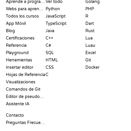
Aprende a programar
Ver todo
Golang
Webs para aprender a programar gratis
Python
PHP
Todos los cursos
JavaScript
R
App Móvil
TypeScript
Dart
Blog
Java
Rust
Certificaciones
C++
Lua
Referencia
C#
Luau
Playground
SQL
Excel
Herramientas
HTML
Git
Insertar editor
CSS
Docker
Hojas de Referencia
C
Visualizaciones
Comandos de Git
Editor de pseudocódigo
Asistente IA
SOPORTE
Contacto
Preguntas Frecuentes
PLAYGROUNDS
CERTIFICACIONES
HERRAMIENTAS