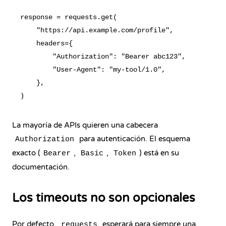
response = requests.get(

    "https://api.example.com/profile",

    headers={

        "Authorization": "Bearer abc123",

        "User-Agent": "my-tool/1.0",

    },

La mayoría de APIs quieren una cabecera
para autenticación. El esquema
Authorization
exacto (
,
,
) está en su
Bearer
Basic
Token
documentación.
Los timeouts no son opcionales
Por defecto,
esperará para siempre una
requests