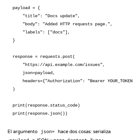
payload = {

    "title": "Docs update",

    "body": "Added HTTP requests page.",

    "labels": ["docs"],

}

response = requests.post(

    "https://api.example.com/issues",

    json=payload,

    headers={"Authorization": "Bearer YOUR_TOKEN"},

)

print(response.status_code)

El argumento
hace dos cosas: serializa
json=