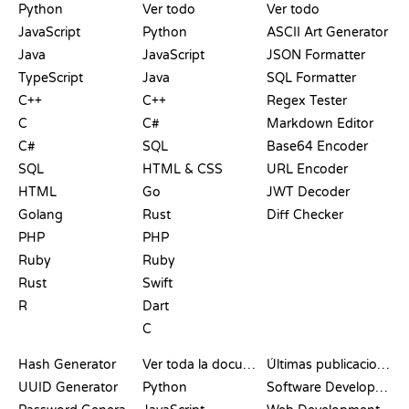
Python
Ver todo
Ver todo
JavaScript
Python
ASCII Art Generator
Java
JavaScript
JSON Formatter
TypeScript
Java
SQL Formatter
C++
C++
Regex Tester
C
C#
Markdown Editor
C#
SQL
Base64 Encoder
SQL
HTML & CSS
URL Encoder
HTML
Go
JWT Decoder
Golang
Rust
Diff Checker
PHP
PHP
Ruby
Ruby
Rust
Swift
R
Dart
C
DOCUMENTACIÓN
BLOG
Hash Generator
Ver toda la documentación
Últimas publicaciones
UUID Generator
Python
Software Development