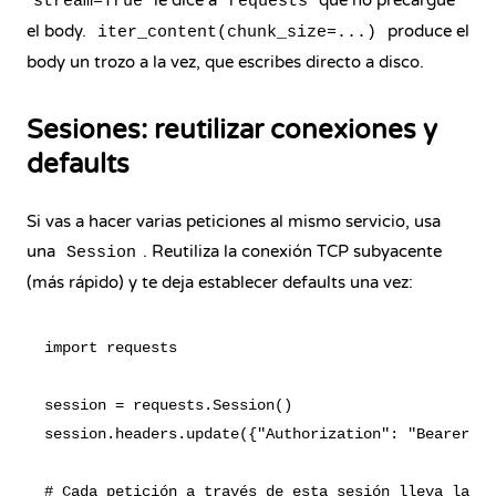
le dice a
que no precargue
stream=True
requests
el body.
produce el
iter_content(chunk_size=...)
body un trozo a la vez, que escribes directo a disco.
Sesiones: reutilizar conexiones y
defaults
Si vas a hacer varias peticiones al mismo servicio, usa
una
. Reutiliza la conexión TCP subyacente
Session
(más rápido) y te deja establecer defaults una vez:
import requests

session = requests.Session()

session.headers.update({"Authorization": "Bearer ab
# Cada petición a través de esta sesión lleva la ca