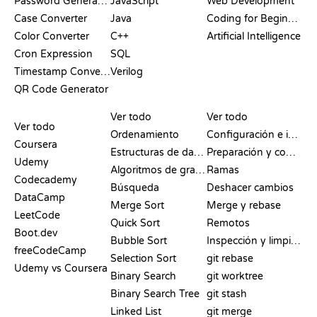
Password Generator
JavaScript
Web Development
Case Converter
Java
Coding for Beginners
Color Converter
C++
Artificial Intelligence
Cron Expression
SQL
Timestamp Converter
Verilog
QR Code Generator
RESEÑAS Y
VISUALIZACIONES
COMANDOS DE GIT
COMPARATIVAS
Ver todo
Ver todo
Ver todo
Ordenamiento
Configuración e inicio
Coursera
Estructuras de datos
Preparación y commit
Udemy
Algoritmos de grafos
Ramas
Codecademy
Búsqueda
Deshacer cambios
DataCamp
Merge Sort
Merge y rebase
LeetCode
Quick Sort
Remotos
Boot.dev
Bubble Sort
Inspección y limpieza
freeCodeCamp
Selection Sort
git rebase
Udemy vs Coursera
Binary Search
git worktree
Binary Search Tree
git stash
Linked List
git merge