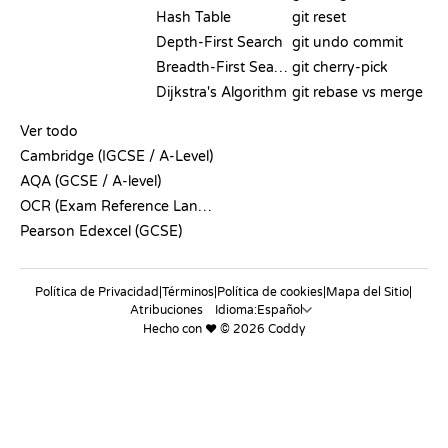
Hash Table
git reset
Depth-First Search
git undo commit
Breadth-First Search
git cherry-pick
Dijkstra's Algorithm
git rebase vs merge
PSEUDOCÓDIGO
Ver todo
Cambridge (IGCSE / A-Level)
AQA (GCSE / A-level)
OCR (Exam Reference Language)
Pearson Edexcel (GCSE)
Política de Privacidad
|
Términos
|
Política de cookies
|
Mapa del Sitio
|
Atribuciones
Idioma:
Hecho con ❤️ © 2026 Coddy