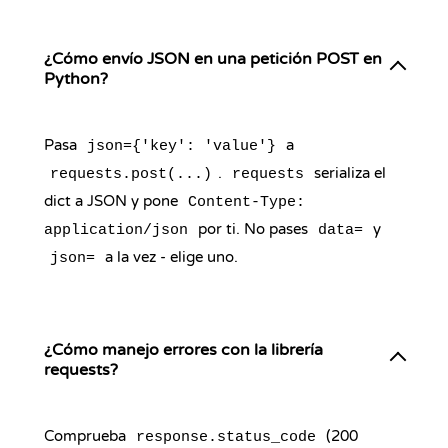
¿Cómo envío JSON en una petición POST en
Python?
Pasa
a
json={'key': 'value'}
.
serializa el
requests.post(...)
requests
dict a JSON y pone
Content-Type:
por ti. No pases
y
application/json
data=
a la vez - elige uno.
json=
¿Cómo manejo errores con la librería
requests?
Comprueba
(200
response.status_code