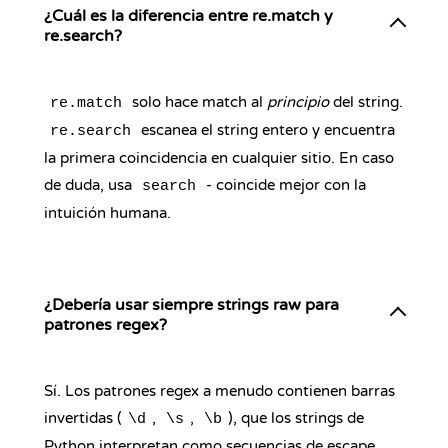
¿Cuál es la diferencia entre re.match y
re.search?
solo hace match al
principio
del string.
re.match
escanea el string entero y encuentra
re.search
la primera coincidencia en cualquier sitio. En caso
de duda, usa
- coincide mejor con la
search
intuición humana.
¿Debería usar siempre strings raw para
patrones regex?
Sí. Los patrones regex a menudo contienen barras
invertidas (
,
,
), que los strings de
\d
\s
\b
Python interpretan como secuencias de escape.