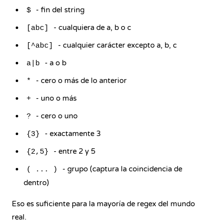
- fin del string
$
- cualquiera de a, b o c
[abc]
- cualquier carácter excepto a, b, c
[^abc]
- a o b
a|b
- cero o más de lo anterior
*
- uno o más
+
- cero o uno
?
- exactamente 3
{3}
- entre 2 y 5
{2,5}
- grupo (captura la coincidencia de
( ... )
dentro)
Eso es suficiente para la mayoría de regex del mundo
real.