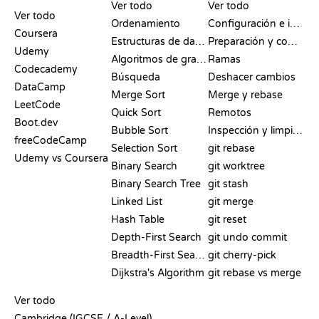
COMPARATIVAS
Ver todo
Ver todo
Ver todo
Ordenamiento
Configuración e inicio
Coursera
Estructuras de datos
Preparación y commit
Udemy
Algoritmos de grafos
Ramas
Codecademy
Búsqueda
Deshacer cambios
DataCamp
Merge Sort
Merge y rebase
LeetCode
Quick Sort
Remotos
Boot.dev
Bubble Sort
Inspección y limpieza
freeCodeCamp
Selection Sort
git rebase
Udemy vs Coursera
Binary Search
git worktree
Binary Search Tree
git stash
Linked List
git merge
Hash Table
git reset
Depth-First Search
git undo commit
Breadth-First Search
git cherry-pick
Dijkstra's Algorithm
git rebase vs merge
PSEUDOCÓDIGO
Ver todo
Cambridge (IGCSE / A-Level)