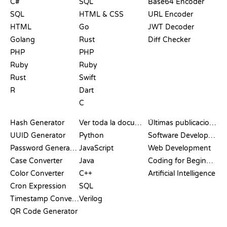
C#
SQL
Base64 Encoder
SQL
HTML & CSS
URL Encoder
HTML
Go
JWT Decoder
Golang
Rust
Diff Checker
PHP
PHP
Ruby
Ruby
Rust
Swift
R
Dart
C
DOCUMENTACIÓN
BLOG
Hash Generator
Ver toda la documentación
Últimas publicaciones
UUID Generator
Python
Software Development
Password Generator
JavaScript
Web Development
Case Converter
Java
Coding for Beginners
Color Converter
C++
Artificial Intelligence
Cron Expression
SQL
Timestamp Converter
Verilog
QR Code Generator
RESEÑAS Y
VISUALIZACIONES
COMANDOS DE GIT