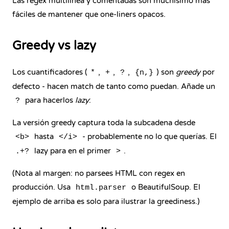
Las regex multilínea y comentadas son muchísimo más
fáciles de mantener que one-liners opacos.
Greedy vs lazy
Los cuantificadores (
,
,
,
) son
greedy
por
*
+
?
{n,}
defecto - hacen match de tanto como puedan. Añade un
para hacerlos
lazy
:
?
La versión greedy captura toda la subcadena desde
hasta
- probablemente no lo que querías. El
<b>
</i>
lazy para en el primer
.
.+?
>
(Nota al margen: no parsees HTML con regex en
producción. Usa
o BeautifulSoup. El
html.parser
ejemplo de arriba es solo para ilustrar la greediness.)