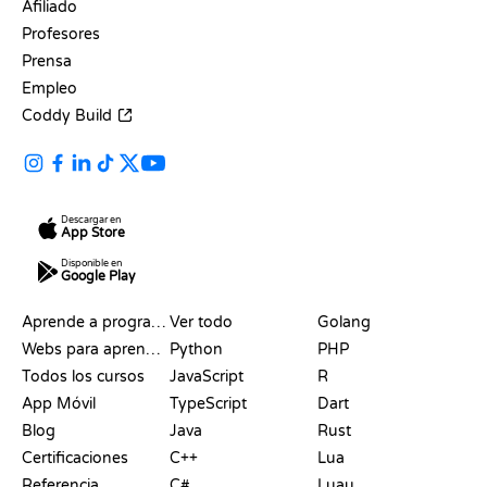
Afiliado
Profesores
Prensa
Empleo
Coddy Build
Descargar en
App Store
Disponible en
Google Play
RECURSOS
LENGUAJES
Aprende a programar
Ver todo
Golang
Webs para aprender a programar gratis
Python
PHP
Todos los cursos
JavaScript
R
App Móvil
TypeScript
Dart
Blog
Java
Rust
Certificaciones
C++
Lua
Referencia
C#
Luau