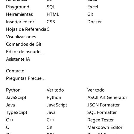
Playground
SQL
Excel
Herramientas
HTML
Git
Insertar editor
CSS
Docker
Hojas de Referencia
C
Visualizaciones
Comandos de Git
Editor de pseudocódigo
Asistente IA
SOPORTE
Contacto
Preguntas Frecuentes
PLAYGROUNDS
CERTIFICACIONES
HERRAMIENTAS
Python
Ver todo
Ver todo
JavaScript
Python
ASCII Art Generator
Java
JavaScript
JSON Formatter
TypeScript
Java
SQL Formatter
C++
C++
Regex Tester
C
C#
Markdown Editor