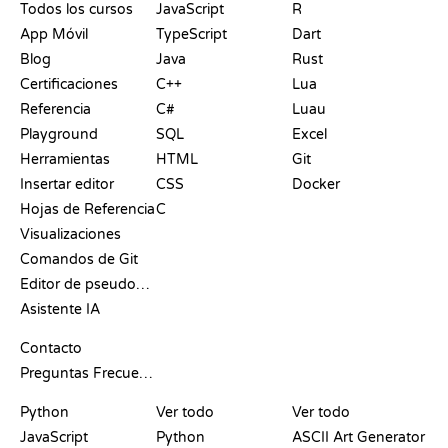
Todos los cursos
JavaScript
R
App Móvil
TypeScript
Dart
Blog
Java
Rust
Certificaciones
C++
Lua
Referencia
C#
Luau
Playground
SQL
Excel
Herramientas
HTML
Git
Insertar editor
CSS
Docker
Hojas de Referencia
C
Visualizaciones
Comandos de Git
Editor de pseudocódigo
Asistente IA
SOPORTE
Contacto
Preguntas Frecuentes
PLAYGROUNDS
CERTIFICACIONES
HERRAMIENTAS
Python
Ver todo
Ver todo
JavaScript
Python
ASCII Art Generator