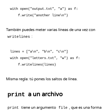
with open("output.txt", "a") as f:

También puedes meter varias líneas de una vez con
:
writelines
lines = ["a\n", "b\n", "c\n"]

with open("letters.txt", "w") as f:

Misma regla: tú pones los saltos de línea.
a un archivo
print
tiene un argumento
, que es una forma
print
file