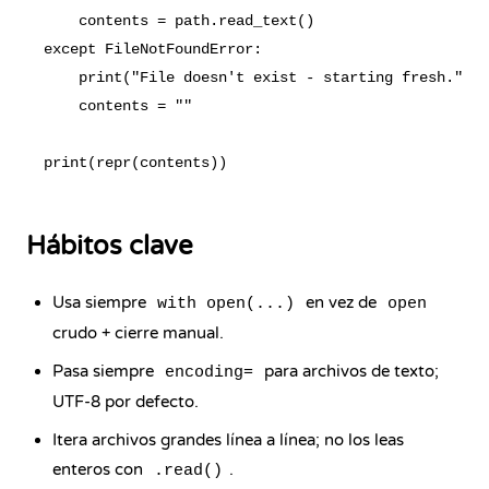
    contents = path.read_text()

except FileNotFoundError:

    print("File doesn't exist - starting fresh.")

    contents = ""

Hábitos clave
Usa siempre
en vez de
with open(...)
open
crudo + cierre manual.
Pasa siempre
para archivos de texto;
encoding=
UTF-8 por defecto.
Itera archivos grandes línea a línea; no los leas
enteros con
.
.read()