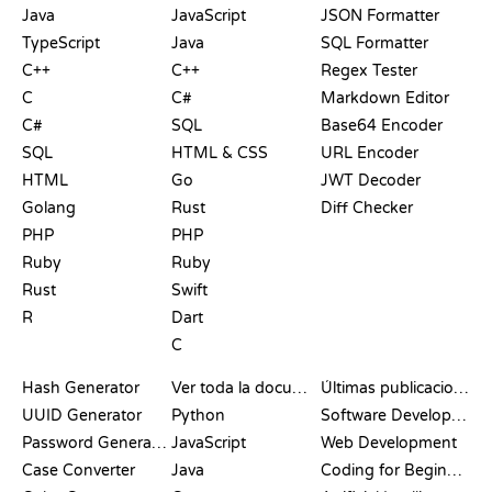
Java
JavaScript
JSON Formatter
TypeScript
Java
SQL Formatter
C++
C++
Regex Tester
C
C#
Markdown Editor
C#
SQL
Base64 Encoder
SQL
HTML & CSS
URL Encoder
HTML
Go
JWT Decoder
Golang
Rust
Diff Checker
PHP
PHP
Ruby
Ruby
Rust
Swift
R
Dart
C
DOCUMENTACIÓN
BLOG
Hash Generator
Ver toda la documentación
Últimas publicaciones
UUID Generator
Python
Software Development
Password Generator
JavaScript
Web Development
Case Converter
Java
Coding for Beginners