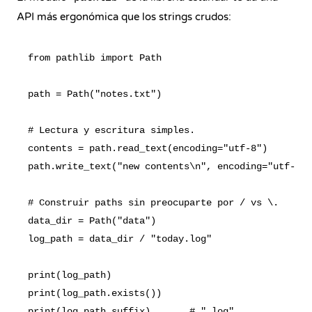
API más ergonómica que los strings crudos:
from pathlib import Path

path = Path("notes.txt")

# Lectura y escritura simples.

contents = path.read_text(encoding="utf-8")

path.write_text("new contents\n", encoding="utf-8")

# Construir paths sin preocuparte por / vs \.

data_dir = Path("data")

log_path = data_dir / "today.log"

print(log_path)

print(log_path.exists())

print(log_path.suffix)       # ".log"
