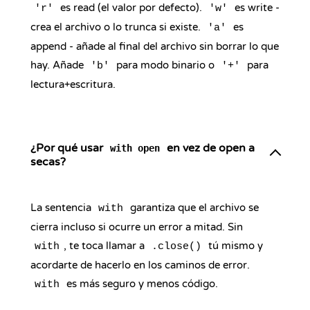
es read (el valor por defecto).
es write -
'r'
'w'
crea el archivo o lo trunca si existe.
es
'a'
append - añade al final del archivo sin borrar lo que
hay. Añade
para modo binario o
para
'b'
'+'
lectura+escritura.
¿Por qué usar
en vez de open a
with open
secas?
La sentencia
garantiza que el archivo se
with
cierra incluso si ocurre un error a mitad. Sin
, te toca llamar a
tú mismo y
with
.close()
acordarte de hacerlo en los caminos de error.
es más seguro y menos código.
with