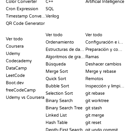
Color Converter
C++
Artificial Intelligence
Cron Expression
SQL
Timestamp Converter
Verilog
QR Code Generator
RESEÑAS Y
VISUALIZACIONES
COMANDOS DE GIT
COMPARATIVAS
Ver todo
Ver todo
Ver todo
Ordenamiento
Configuración e inicio
Coursera
Estructuras de datos
Preparación y commit
Udemy
Algoritmos de grafos
Ramas
Codecademy
Búsqueda
Deshacer cambios
DataCamp
Merge Sort
Merge y rebase
LeetCode
Quick Sort
Remotos
Boot.dev
Bubble Sort
Inspección y limpieza
freeCodeCamp
Selection Sort
git rebase
Udemy vs Coursera
Binary Search
git worktree
Binary Search Tree
git stash
Linked List
git merge
Hash Table
git reset
Depth-First Search
git undo commit